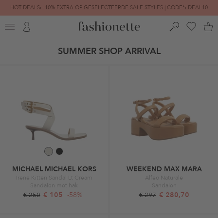
HOT DEALS: -10% EXTRA OP GESELECTEERDE SALE STYLES | CODE*: DEAL10
FINAL SALE | TOT -80% GEREDUCEERD
SUMMER SHOP ARRIVAL
MICHAEL MICHAEL KORS
WEEKEND MAX MARA
Irene Kitten Sandal Lt Cream
Alfeo Naturale
Sandalen met hak
Sandalen
€ 105
-58%
€ 280,70
€ 250
€ 297