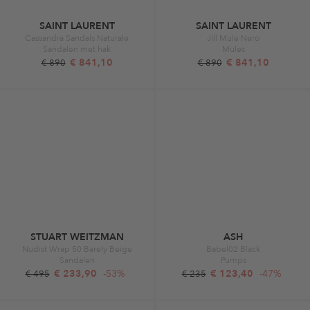
SAINT LAURENT
SAINT LAURENT
Cassandra Sandals Naturale
Jill Mule Nero
Sandalen met hak
Mules
€ 841,10
€ 841,10
€ 890
€ 890
STUART WEITZMAN
ASH
Nudist Wrap 50 Barely Beige
Babel02 Black
Sandalen
Pumps
€ 233,90
-53%
€ 123,40
-47%
€ 495
€ 235