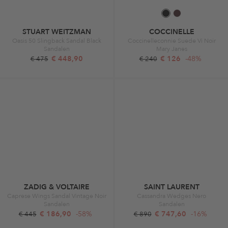
STUART WEITZMAN
COCCINELLE
Oasis 50 Slingback Sandal Black
Coccinelleconnie Suede Vi Noir
Sandalen
Mary Janes
€ 448,90
€ 126
-48%
€ 475
€ 240
ZADIG & VOLTAIRE
SAINT LAURENT
Caprese Wings Sandal Vintage Noir
Cassandra Wedges Nero
Sandalen
Sandalen
€ 186,90
-58%
€ 747,60
-16%
€ 445
€ 890