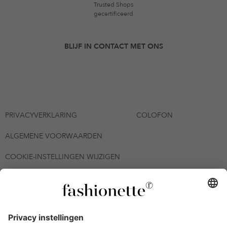
Trusted Shops
gecertificeerd
BLIJF IN CONTACT MET ONS
PRIVACYVERKLARING
COLOFON
ALGEMENE VOORWAARDEN
COOKIE-INSTELLINGEN WIJZIGEN
© 2026 - fashionette Plattform GmbH
*De kortingsbon is tot en met 12-08-2026 meerdere keren
inwisselbaar op alle artikelen op de pagina
fashionette.nl/selected-styles. De voorwaarden zoals vastgelegd in