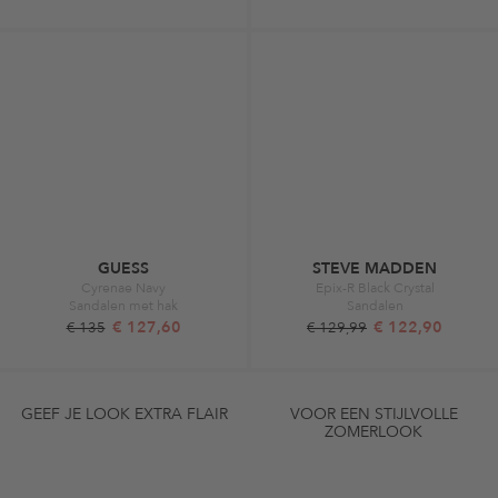
GUESS
STEVE MADDEN
Cyrenae Navy
Epix-R Black Crystal
Sandalen met hak
Sandalen
€ 127,60
€ 122,90
€ 135
€ 129,99
GEEF JE LOOK EXTRA FLAIR
VOOR EEN STIJLVOLLE
ZOMERLOOK