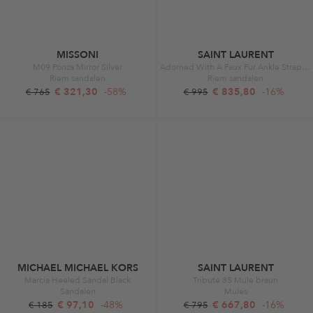
MISSONI
SAINT LAURENT
M09 Ponza Mirror Silver
Adorned With A Faux Fur Ankle Strap Black
Riem sandalen
Riem sandalen
€ 321,30
-58%
€ 835,80
-16%
€ 765
€ 995
MICHAEL MICHAEL KORS
SAINT LAURENT
Marcia Heeled Sandal Black
Tribute 85 Mule braun
Sandalen
Mules
€ 97,10
-48%
€ 667,80
-16%
€ 185
€ 795