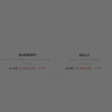
BURBERRY
BALLY
Other Plaid Patterns Casual Style Ribbon Royal
Pasely 85-Studs Black
Pumps
Sandalen
€ 340,20
-53%
€ 498,80
-47%
€ 720
€ 950