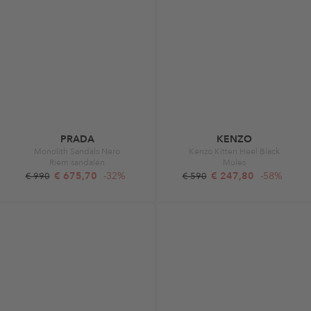
PRADA
KENZO
Monolith Sandals Nero
Kenzo Kitten Heel Black
Riem sandalen
Mules
€ 675,70
-32%
€ 247,80
-58%
€ 990
€ 590