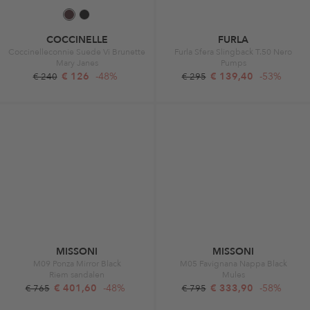
COCCINELLE
FURLA
Coccinelleconnie Suede Vi Brunette
Furla Sfera Slingback T.50 Nero
Mary Janes
Pumps
€ 126
-48%
€ 139,40
-53%
€ 240
€ 295
MISSONI
MISSONI
M09 Ponza Mirror Black
M05 Favignana Nappa Black
Riem sandalen
Mules
€ 401,60
-48%
€ 333,90
-58%
€ 765
€ 795