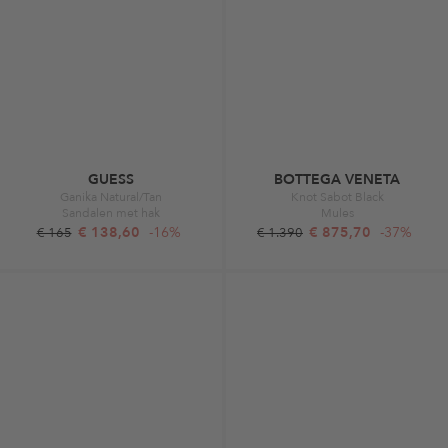
GUESS
BOTTEGA VENETA
Ganika Natural/Tan
Knot Sabot Black
Sandalen met hak
Mules
€ 138,60
-16%
€ 875,70
-37%
€ 165
€ 1.390