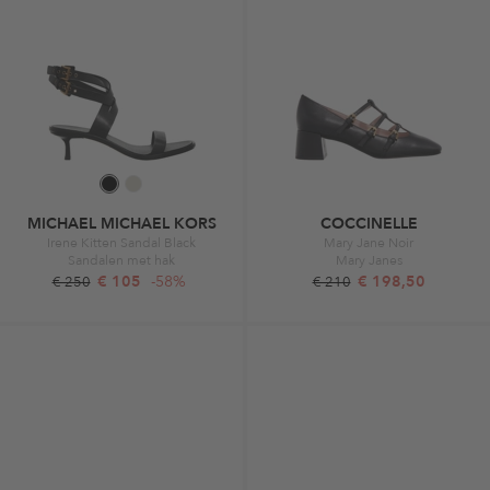
MICHAEL MICHAEL KORS
COCCINELLE
Irene Kitten Sandal Black
Mary Jane Noir
Sandalen met hak
Mary Janes
€ 105
-58%
€ 198,50
€ 250
€ 210