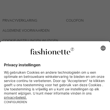
PRIVACYVERKLARING
COLOFON
ALGEMENE VOORWAARDEN
COOKIE-INSTELLINGEN WIJZIGEN
© 2026 - fashionette Plattform GmbH
*De kortingsbon is tot en met 12-08-2026 meerdere keren
inwisselbaar op alle artikelen op de pagina
fashionette.nl/selected-styles. De voorwaarden zoals vastgelegd in
artikel 9 van de algemene voorwaarden zijn van toepassing.
Bepaalde merken en artikelen kunnen uitgesloten zijn.
Kredietwaardigheid nodig. Alle prijzen inclusief btw en zonder
verzendkosten. De personen die genoemd of gepresenteerd zijn,
hebben geen van de aangeboden producten op de site
goedgekeurd of aanbevolen.