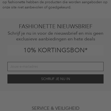
op fashionette hebben de producten die worden aangeboden op
onze site niet aanbevolen of goedgekeurd.
FASHIONETTE NIEUWSBRIEF
Schrijf je nu in voor de nieuwsbrief en mis geen
exclusieve aanbiedingen en hete deals
10% KORTINGSBON*
Jouw toestemming
Ik ga ermee akkoord dat The Platform Group AG mijn persoonlijke
SERVICE & VEILIGHEID
gegevens gebruikt voor reclamedoeleinden conform de bepalingen