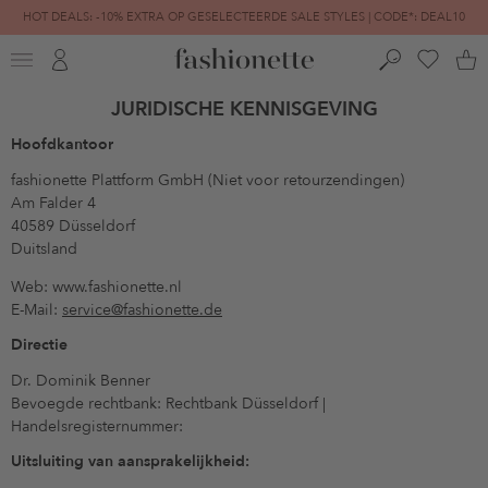
HOT DEALS: -10% EXTRA OP GESELECTEERDE SALE STYLES | CODE*: DEAL10
FINAL SALE | TOT -80% GEREDUCEERD
JURIDISCHE KENNISGEVING
Hoofdkantoor
fashionette Plattform GmbH (Niet voor retourzendingen)
Am Falder 4
40589 Düsseldorf
Duitsland
Web: www.fashionette.nl
E-Mail:
service@fashionette.de
Directie
Dr. Dominik Benner
Bevoegde rechtbank: Rechtbank Düsseldorf |
Handelsregisternummer:
Uitsluiting van aansprakelijkheid: