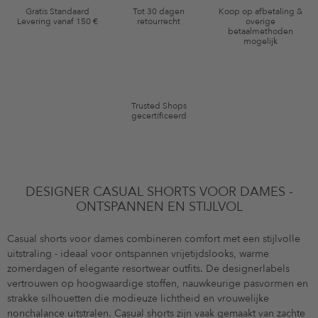
Waardebonvoorwaarden
Gratis Standaard
Tot 30 dagen
Koop op afbetaling &
Levering vanaf 150 €
retourrecht
overige
*De kortingsbon is vanaf de registratie 60 dagen eenmalig geldig. Niet
betaalmethoden
mogelijk
geldig op de categorie kleding en pre-loved artikelen. Bepaalde merken
en artikelen kunnen zijn uitgesloten. De voorwaarden zoals vastgelegd in
§9 van de algemene voorwaarden zijn van toepassing.
Trusted Shops
gecertificeerd
DESIGNER CASUAL SHORTS VOOR DAMES -
ONTSPANNEN EN STIJLVOL
Casual shorts voor dames combineren comfort met een stijlvolle
uitstraling - ideaal voor ontspannen vrijetijdslooks, warme
zomerdagen of elegante resortwear outfits. De designerlabels
vertrouwen op hoogwaardige stoffen, nauwkeurige pasvormen en
strakke silhouetten die modieuze lichtheid en vrouwelijke
nonchalance uitstralen. Casual shorts zijn vaak gemaakt van zachte