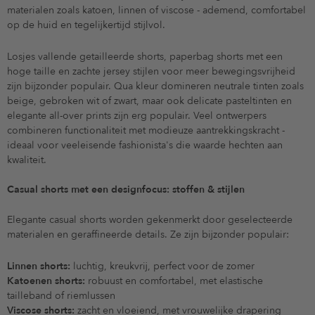
materialen zoals katoen, linnen of viscose - ademend, comfortabel
op de huid en tegelijkertijd stijlvol.
Losjes vallende getailleerde shorts, paperbag shorts met een
hoge taille en zachte jersey stijlen voor meer bewegingsvrijheid
zijn bijzonder populair. Qua kleur domineren neutrale tinten zoals
beige, gebroken wit of zwart, maar ook delicate pasteltinten en
elegante all-over prints zijn erg populair. Veel ontwerpers
combineren functionaliteit met modieuze aantrekkingskracht -
ideaal voor veeleisende fashionista's die waarde hechten aan
kwaliteit.
Casual shorts met een designfocus: stoffen & stijlen
Elegante casual shorts worden gekenmerkt door geselecteerde
materialen en geraffineerde details. Ze zijn bijzonder populair:
Linnen shorts:
luchtig, kreukvrij, perfect voor de zomer
Katoenen shorts:
robuust en comfortabel, met elastische
tailleband of riemlussen
Viscose shorts:
zacht en vloeiend, met vrouwelijke drapering