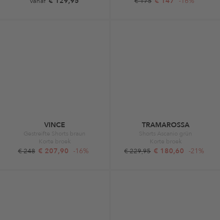
€ 129,95
€ 147
-16%
vanaf
€ 175
VINCE
TRAMAROSSA
Gestreifte Shorts braun
Shorts Ascanio grün
Korte broek
Korte broek
€ 207,90
-16%
€ 180,60
-21%
€ 248
€ 229,95