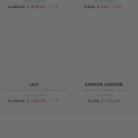
Korte broek
Korte broek
€ 308,67
-37%
€ 462
-16%
€ 489,95
€ 550
LAVI
SAMSØE SAMSØE
Shorts Pepe aus Satin mit Muster weiß
Jeansshorts Sashelly Grau
Korte broek
Denimshort
€ 169,05
-11%
€ 113,40
€ 189,95
€ 120