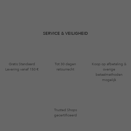
SERVICE & VEILIGHEID
Gratis Standaard
Tot 30 dagen
Koop op afbetaling &
Levering vanaf 150 €
retourrecht
overige
betaalmethoden
mogelijk
Trusted Shops
gecertificeerd