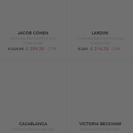
JACOB COHEN
LARDINI
Shorts aus Baumwollmix blau
Shorts aus Baumwollmix blau
Korte broek
Korte broek
€ 259,35
-21%
€ 214,20
-26%
€ 329,95
€ 291
CASABLANCA
VICTORIA BECKHAM
Shorts aus Baumwolle blau
Shorts aus Woll-Mix blau