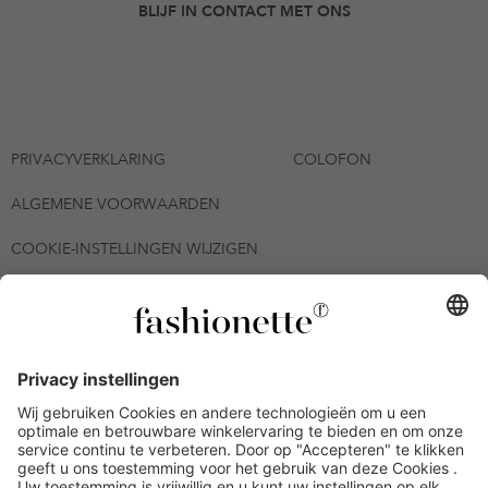
BLIJF IN CONTACT MET ONS
PRIVACYVERKLARING
COLOFON
ALGEMENE VOORWAARDEN
COOKIE-INSTELLINGEN WIJZIGEN
© 2026 - fashionette Plattform GmbH
*De kortingsbon is tot en met 06-08-2026 meerdere keren
inwisselbaar op alle artikelen op de pagina
fashionette.nl/selected-styles. De voorwaarden zoals vastgelegd in
artikel 9 van de algemene voorwaarden zijn van toepassing.
Bepaalde merken en artikelen kunnen uitgesloten zijn.
Kredietwaardigheid nodig. Alle prijzen inclusief btw en zonder