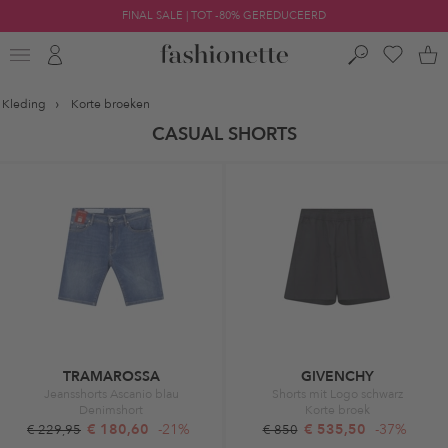
FINAL SALE | TOT -80% GEREDUCEERD
Kleding
Korte broeken
CASUAL SHORTS
TRAMAROSSA
GIVENCHY
Jeansshorts Ascanio blau
Shorts mit Logo schwarz
Denimshort
Korte broek
€ 180,60
-21%
€ 535,50
-37%
€ 229,95
€ 850