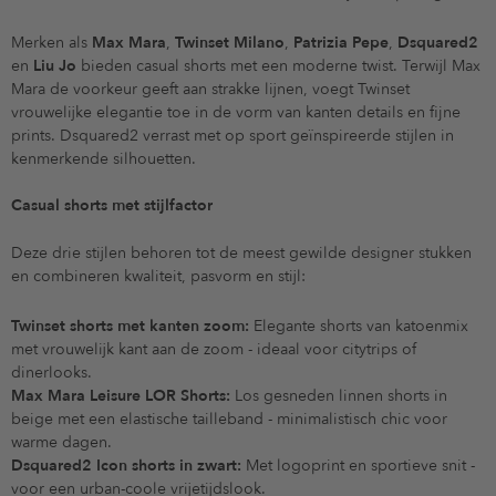
Merken als
Max Mara
,
Twinset Milano
,
Patrizia Pepe
,
Dsquared2
en
Liu Jo
bieden casual shorts met een moderne twist. Terwijl Max
Mara de voorkeur geeft aan strakke lijnen, voegt Twinset
vrouwelijke elegantie toe in de vorm van kanten details en fijne
prints. Dsquared2 verrast met op sport geïnspireerde stijlen in
kenmerkende silhouetten.
Casual shorts met stijlfactor
Deze drie stijlen behoren tot de meest gewilde designer stukken
en combineren kwaliteit, pasvorm en stijl:
Twinset shorts met kanten zoom:
Elegante shorts van katoenmix
met vrouwelijk kant aan de zoom - ideaal voor citytrips of
dinerlooks.
Max Mara Leisure LOR Shorts:
Los gesneden linnen shorts in
beige met een elastische tailleband - minimalistisch chic voor
warme dagen.
Dsquared2 Icon shorts in zwart:
Met logoprint en sportieve snit -
voor een urban-coole vrijetijdslook.