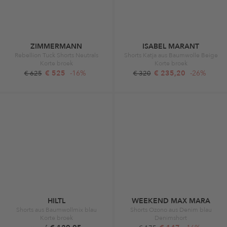
ZIMMERMANN
ISABEL MARANT
Rebellion Tuck Shorts Neutrals
Shorts Katja aus Baumwolle Beige
Korte broek
Korte broek
€ 525
-16%
€ 235,20
-26%
€ 625
€ 320
HILTL
WEEKEND MAX MARA
Shorts aus Baumwollmix blau
Shorts Ozono aus Denim blau
Korte broek
Denimshort