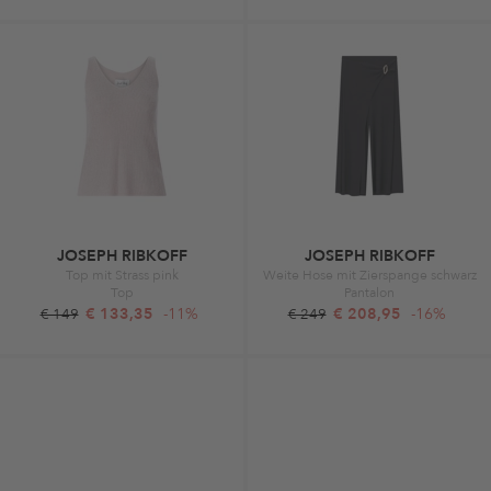
JOSEPH RIBKOFF
JOSEPH RIBKOFF
Top mit Strass pink
Weite Hose mit Zierspange schwarz
Top
Pantalon
€ 133,35
-11%
€ 208,95
-16%
€ 149
€ 249