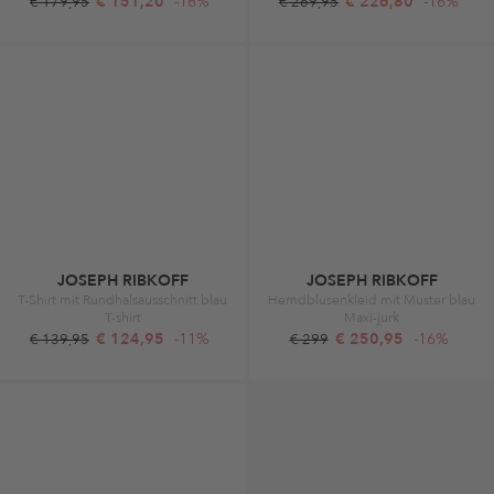
€ 151,20
-16%
€ 226,80
-16%
€ 179,95
€ 269,95
JOSEPH RIBKOFF
JOSEPH RIBKOFF
T-Shirt mit Rundhalsausschnitt blau
Hemdblusenkleid mit Muster blau
T-shirt
Maxi-jurk
€ 124,95
-11%
€ 250,95
-16%
€ 139,95
€ 299