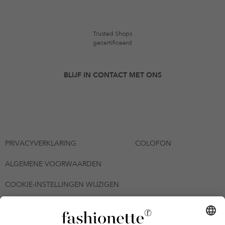
Trusted Shops
gecertificeerd
BLIJF IN CONTACT MET ONS
PRIVACYVERKLARING
COLOFON
ALGEMENE VOORWAARDEN
COOKIE-INSTELLINGEN WIJZIGEN
© 2026 - fashionette Plattform GmbH