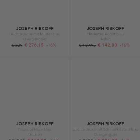
JOSEPH RIBKOFF
JOSEPH RIBKOFF
Leichte Jacke mit Muster blau
Plissiertes T-Shirt blau
Overgangsjas
T-shirt
€ 276,15
-16%
€ 142,80
-16%
€ 329
€ 169,95
JOSEPH RIBKOFF
JOSEPH RIBKOFF
Plissierte Hose blau
Leichte Jacke mit Schmuckdetails blau
Pantalon
Overgangsjas