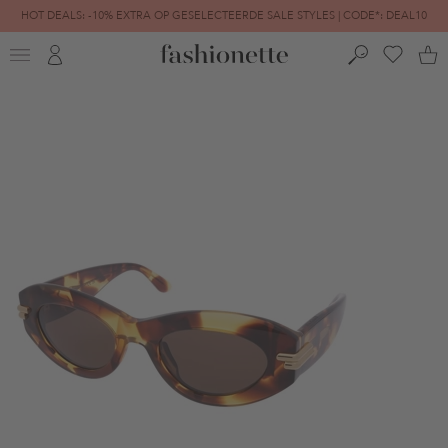
HOT DEALS: -10% EXTRA OP GESELECTEERDE SALE STYLES | CODE*: DEAL10
FINAL SALE | TOT -80% GEREDUCEERD