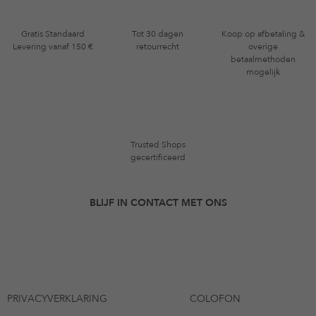
Gratis Standaard
Tot 30 dagen
Koop op afbetaling &
Levering vanaf 150 €
retourrecht
overige
betaalmethoden
mogelijk
Trusted Shops
gecertificeerd
BLIJF IN CONTACT MET ONS
PRIVACYVERKLARING
COLOFON