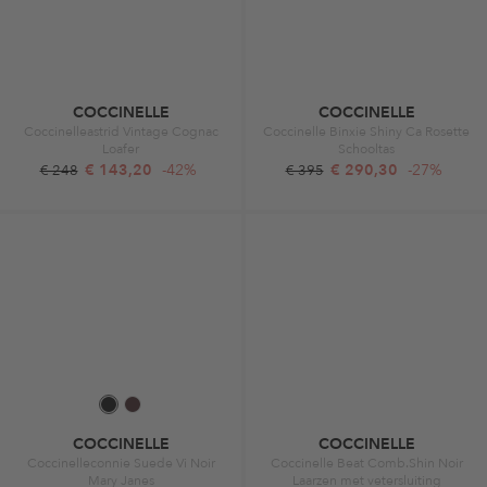
COCCINELLE
COCCINELLE
Coccinelleastrid Vintage Cognac
Coccinelle Binxie Shiny Ca Rosette
Loafer
Schooltas
€ 143,20
-42%
€ 290,30
-27%
€ 248
€ 395
COCCINELLE
COCCINELLE
Coccinelleconnie Suede Vi Noir
Coccinelle Beat Comb.Shin Noir
Mary Janes
Laarzen met vetersluiting