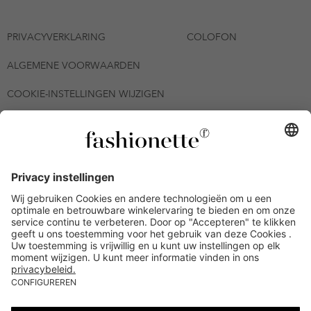
PRIVACYVERKLARING
COLOFON
ALGEMENE VOORWAARDEN
COOKIE-INSTELLINGEN WIJZIGEN
© 2026 - fashionette Plattform GmbH
*De kortingsbon is tot en met 12-08-2026 meerdere keren
inwisselbaar op alle artikelen op de pagina
fashionette.nl/selected-styles. De voorwaarden zoals vastgelegd in
artikel 9 van de algemene voorwaarden zijn van toepassing.
Bepaalde merken en artikelen kunnen uitgesloten zijn.
Kredietwaardigheid nodig. Alle prijzen inclusief btw en zonder
verzendkosten. De personen die genoemd of gepresenteerd zijn,
hebben geen van de aangeboden producten op de site
goedgekeurd of aanbevolen.