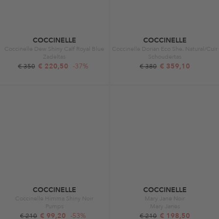
COCCINELLE
COCCINELLE
Coccinelle Dew Shiny Calf Royal Blue
Coccinelle Dorian Eco She. Natural/Cuir
Zadeltas
Schoudertas
€ 220,50
-37%
€ 359,10
€ 350
€ 380
COCCINELLE
COCCINELLE
Coccinelle Himma Shiny Noir
Mary Jane Noir
Pumps
Mary Janes
€ 99,20
-53%
€ 198,50
€ 210
€ 210