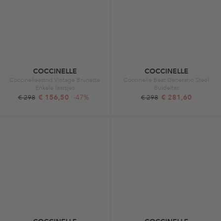
COCCINELLE
COCCINELLE
Coccinelleastrid Vintage Brunette
Coccinelle Beat Generatio Steel
Enkele laarsjes
Buideltas
€ 156,50
-47%
€ 281,60
€ 298
€ 298