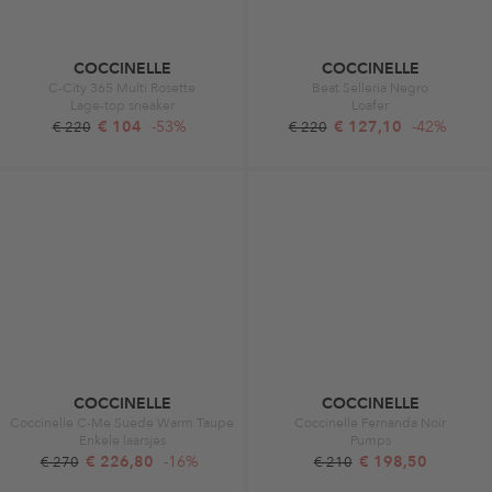
COCCINELLE
COCCINELLE
C-City 365 Multi Rosette
Beat Selleria Negro
Lage-top sneaker
Loafer
€ 104
-53%
€ 127,10
-42%
€ 220
€ 220
COCCINELLE
COCCINELLE
Coccinelle C-Me Suede Warm Taupe
Coccinelle Fernanda Noir
Enkele laarsjes
Pumps
€ 226,80
-16%
€ 198,50
€ 270
€ 210