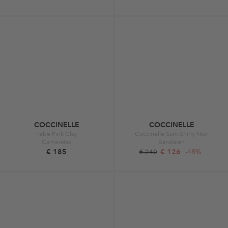
COCCINELLE
COCCINELLE
Tebe Pink Clay
Coccinelle Sam Shiny Noir
Cameratas
Sandalen
€ 185
€ 126
-48%
€ 240