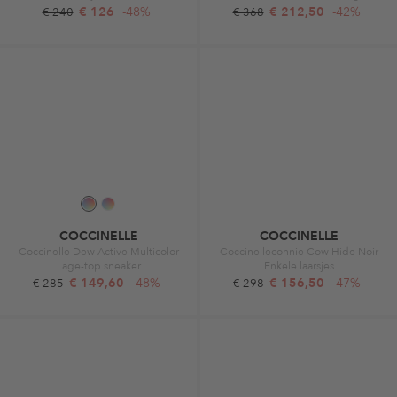
€ 126
-48%
€ 212,50
-42%
€ 240
€ 368
COCCINELLE
COCCINELLE
Coccinelle Dew Active Multicolor
Coccinelleconnie Cow Hide Noir
Lage-top sneaker
Enkele laarsjes
€ 149,60
-48%
€ 156,50
-47%
€ 285
€ 298