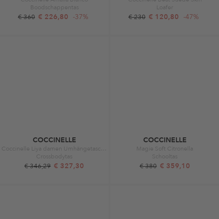
Boodschappentas
Loafer
€ 226,80
-37%
€ 120,80
-47%
€ 360
€ 230
COCCINELLE
COCCINELLE
Coccinelle Liya damen Umhängetasche Schwarz E1MD01 Schwarz
Magie Soft Citronella
Crossbodytas
Schooltas
€ 327,30
€ 359,10
€ 346,29
€ 380