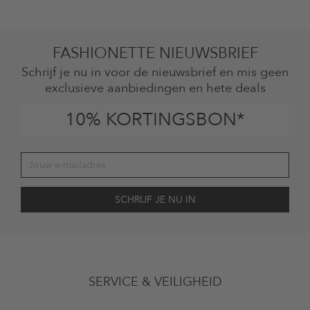
FASHIONETTE NIEUWSBRIEF
Schrijf je nu in voor de nieuwsbrief en mis geen
exclusieve aanbiedingen en hete deals
10% KORTINGSBON*
Jouw toestemming
Ik ga ermee akkoord dat The Platform Group AG mijn persoonlijke
SERVICE & VEILIGHEID
gegevens gebruikt voor reclamedoeleinden conform de bepalingen
inzakegegevensbescherming
en me via e-mail herinnert aan niet
bestelde artikelen in mijn winkelmandje. Deze e-mails kunnen aangepast