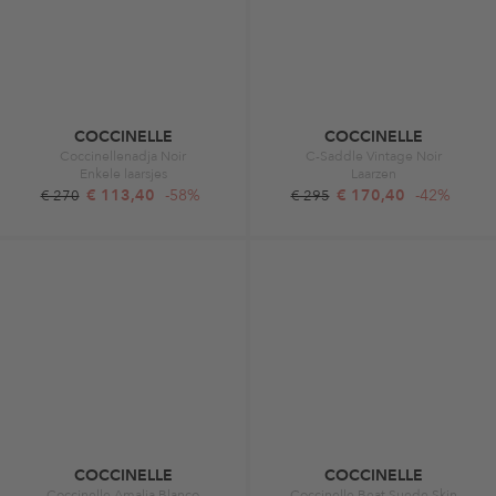
COCCINELLE
COCCINELLE
Coccinellenadja Noir
C-Saddle Vintage Noir
Enkele laarsjes
Laarzen
€ 113,40
-58%
€ 170,40
-42%
€ 270
€ 295
COCCINELLE
COCCINELLE
Coccinelle Amalia Blanco
Coccinelle Beat Suede Skin