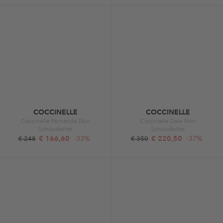
COCCINELLE
COCCINELLE
Coccinelle Fernanda Skin
Coccinelle Dew Noir
Schoudertas
Schoudertas
€ 166,60
-33%
€ 220,50
-37%
€ 248
€ 350