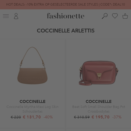
HOT DEALS: -10% EXTRA OP GESELECTEERDE SALE STYLES | CODE*: DEAL10
FINAL SALE | TOT -80% GEREDUCEERD
COCCINELLE ARLETTIS
COCCINELLE
COCCINELLE
Coccinelle Myrtha Maxi Log Skin
Beat Soft Small Shoulder Bag Pot
Schoudertas
Crossbodytas
€ 131,70
-40%
€ 195,70
-37%
€ 220
€ 310,59