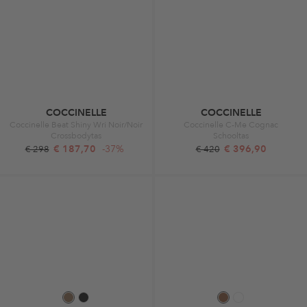
COCCINELLE
COCCINELLE
Coccinelle Beat Shiny Wri Noir/Noir
Coccinelle C-Me Cognac
Crossbodytas
Schooltas
€ 187,70
-37%
€ 396,90
€ 298
€ 420