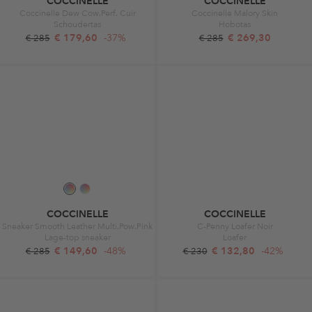
COCCINELLE
COCCINELLE
Coccinelle Dew Cow.Perf. Cuir
Coccinelle Malory Skin
Schoudertas
Hobotas
€ 179,60
-37%
€ 269,30
€ 285
€ 285
COCCINELLE
COCCINELLE
Sneaker Smooth Leather Multi.Pow.Pink
C-Penny Loafer Noir
Lage-top sneaker
Loafer
€ 149,60
-48%
€ 132,80
-42%
€ 285
€ 230