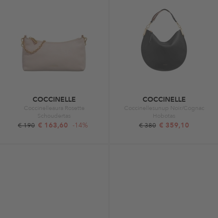
COCCINELLE
COCCINELLE
Coccinelleaura Rosette
Coccinellesunup Noir/Cognac
Schoudertas
Hobotas
€ 163,60
-14%
€ 359,10
€ 190
€ 380