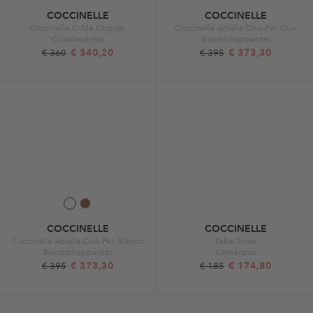
COCCINELLE
COCCINELLE
Coccinelle C-Me Cognac
Coccinelle Amalia Cow.Per. Cuir
Crossbodytas
Boodschappentas
€ 340,20
€ 373,30
€ 360
€ 395
COCCINELLE
COCCINELLE
Coccinelle Amalia Cow.Per. Blanco
Tebe Snow
Boodschappentas
Cameratas
€ 373,30
€ 174,80
€ 395
€ 185