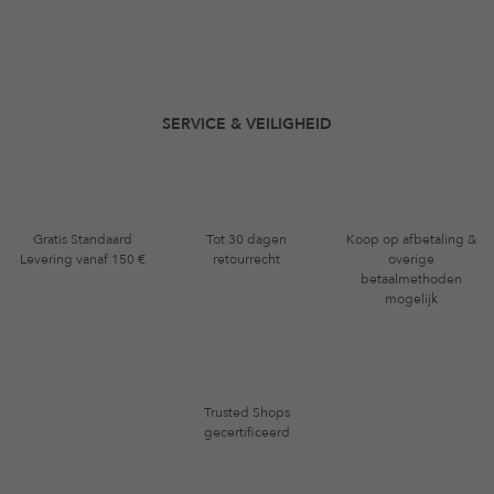
SERVICE & VEILIGHEID
Gratis Standaard
Tot 30 dagen
Koop op afbetaling &
Levering vanaf 150 €
retourrecht
overige
betaalmethoden
mogelijk
Trusted Shops
gecertificeerd