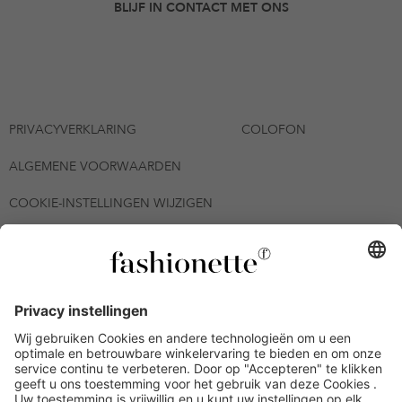
BLIJF IN CONTACT MET ONS
PRIVACYVERKLARING
COLOFON
ALGEMENE VOORWAARDEN
COOKIE-INSTELLINGEN WIJZIGEN
© 2026 - fashionette Plattform GmbH
*De kortingsbon is tot en met 12-08-2026 meerdere keren
inwisselbaar op alle artikelen op de pagina
fashionette.nl/selected-styles. De voorwaarden zoals vastgelegd in
artikel 9 van de algemene voorwaarden zijn van toepassing.
Bepaalde merken en artikelen kunnen uitgesloten zijn.
Kredietwaardigheid nodig. Alle prijzen inclusief btw en zonder