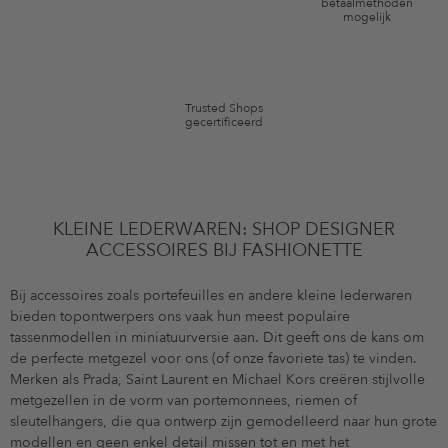
*De kortingsbon is vanaf de registratie 60 dagen eenmalig geldig. Niet
betaalmethoden
mogelijk
geldig op de categorie kleding en pre-loved artikelen. Bepaalde merken
en artikelen kunnen zijn uitgesloten. De voorwaarden zoals vastgelegd in
§9 van de algemene voorwaarden zijn van toepassing.
Trusted Shops
gecertificeerd
KLEINE LEDERWAREN: SHOP DESIGNER
ACCESSOIRES BIJ FASHIONETTE
Bij accessoires zoals portefeuilles en andere kleine lederwaren
bieden topontwerpers ons vaak hun meest populaire
tassenmodellen in miniatuurversie aan. Dit geeft ons de kans om
de perfecte metgezel voor ons (of onze favoriete tas) te vinden.
Merken als Prada, Saint Laurent en Michael Kors creëren stijlvolle
metgezellen in de vorm van portemonnees, riemen of
sleutelhangers, die qua ontwerp zijn gemodelleerd naar hun grote
modellen en geen enkel detail missen tot en met het