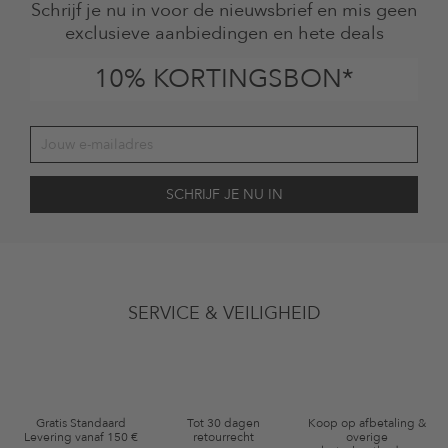
Schrijf je nu in voor de nieuwsbrief en mis geen
exclusieve aanbiedingen en hete deals
10% KORTINGSBON*
Jouw toestemming
Ik ga ermee akkoord dat The Platform Group AG mijn persoonlijke
SERVICE & VEILIGHEID
gegevens gebruikt voor reclamedoeleinden conform de bepalingen
inzakegegevensbescherming
en me via e-mail herinnert aan niet
bestelde artikelen in mijn winkelmandje. Deze e-mails kunnen aangepast
zijn aan door mij gekochte of bekeken artikelen. Ik kan deze toestemming
altijd herroepen voor toekomstig gebruik.
Waardebonvoorwaarden
Gratis Standaard
Tot 30 dagen
Koop op afbetaling &
Levering vanaf 150 €
retourrecht
overige