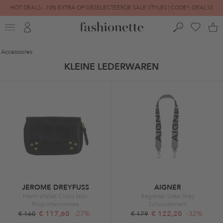
HOT DEALS: -10% EXTRA OP GESELECTEERDE SALE STYLES | CODE*: DEAL10
FINAL SALE | TOT -80% GEREDUCEERD
Accessoires
KLEINE LEDERWAREN
JEROME DREYFUSS
AIGNER
Henri Wallet Croco Noir
Bagstrap Slate Grey
Ritsportemonnee
Schouderriem
€ 117,60
-27%
€ 122,20
-32%
€ 160
€ 179