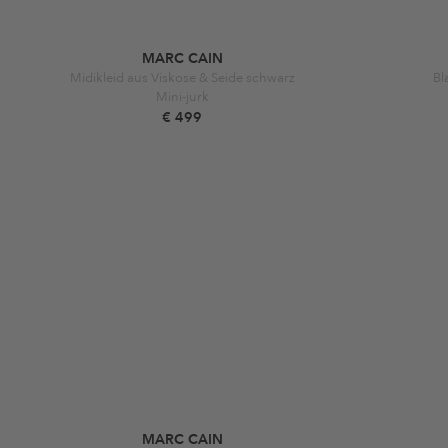
MARC CAIN
Midikleid aus Viskose & Seide schwarz
Bl
Mini-jurk
€ 499
MARC CAIN