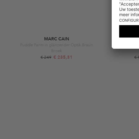
MARC CAIN
Puddle Pants in glänzender Optik Braun
Broek
€ 235,31
€ 249
€ 