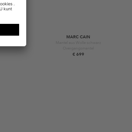
MARC CAIN
Mantel aus Wolle schwarz
Overgangsmantel
€ 699