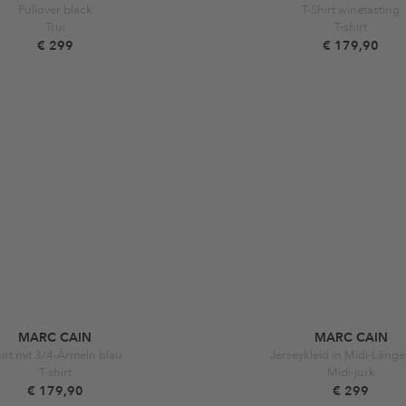
Pullover black
T-Shirt winetasting
Trui
T-shirt
€ 299
€ 179,90
MARC CAIN
MARC CAIN
irt mit 3/4-Ärmeln blau
Jerseykleid in Midi-Länge
T-shirt
Midi-jurk
€ 179,90
€ 299