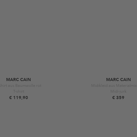
MARC CAIN
MARC CAIN
Shirt aus Baumwolle rot
Midikleid aus Materialmix
T-shirt
Midi-jurk
€ 119,90
€ 359