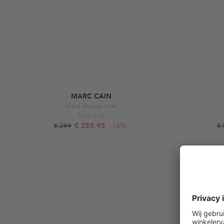
MARC CAIN
Kleid skyway new
Midi-jurk
€ 250,95
-16%
€ 299
€