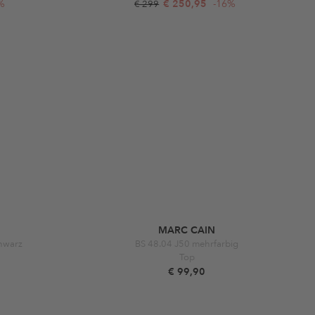
%
€ 250,95
-16%
€ 299
MARC CAIN
chwarz
BS 48.04 J50 mehrfarbig
Top
€ 99,90