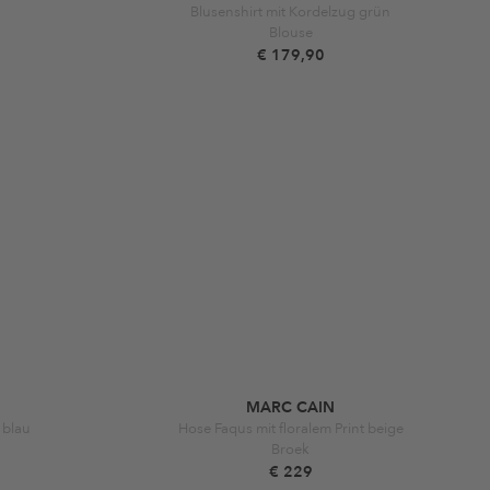
Blusenshirt mit Kordelzug grün
Blouse
€ 179,90
MARC CAIN
 blau
Hose Faqus mit floralem Print beige
Broek
€ 229