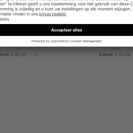
MARC CAIN
MARC CAIN
T-Shirt mehrfarbig
T-Shirt white
T-shirt
T-shirt
€ 89,25
-11%
€ 94,40
99,95
€ 99,95