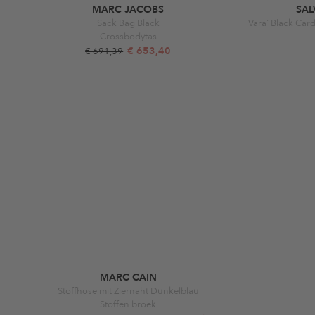
MARC JACOBS
SA
Sack Bag Black
Crossbodytas
€ 653,40
€ 691,39
MARC CAIN
Stoffhose mit Ziernaht Dunkelblau
Stoffen broek