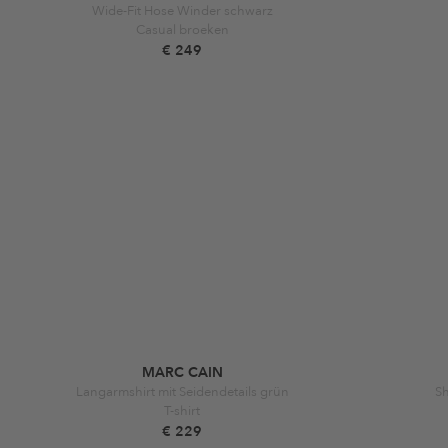
Wide-Fit Hose Winder schwarz
Casual broeken
€ 249
MARC CAIN
Langarmshirt mit Seidendetails grün
Sh
T-shirt
€ 229