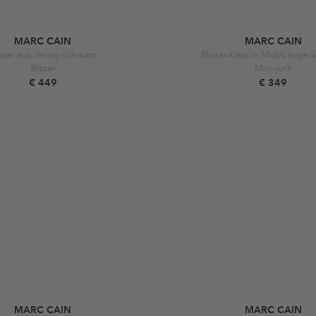
MARC CAIN
MARC CAIN
azer aus Jersey schwarz
Blusenkleid in Midi-Länge 
Blazer
Mini-jurk
€ 449
€ 349
MARC CAIN
MARC CAIN