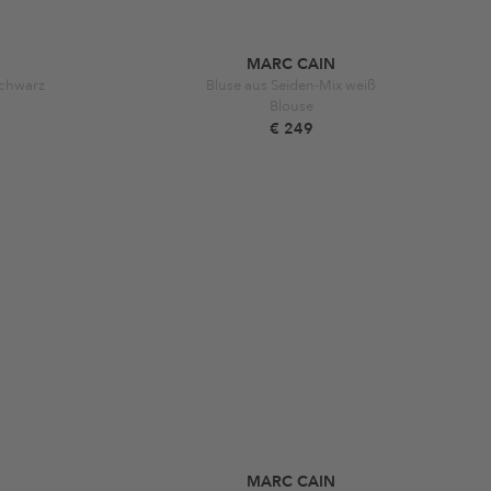
MARC CAIN
schwarz
Bluse aus Seiden-Mix weiß
Blouse
€ 249
MARC CAIN