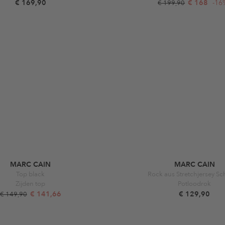
€ 169,90
€ 168
-16
€ 199,90
MARC CAIN
MARC CAIN
Top black
Rock aus Stretchjersey S
Zijden top
Potloodrok
€ 141,66
€ 129,90
€ 149,90