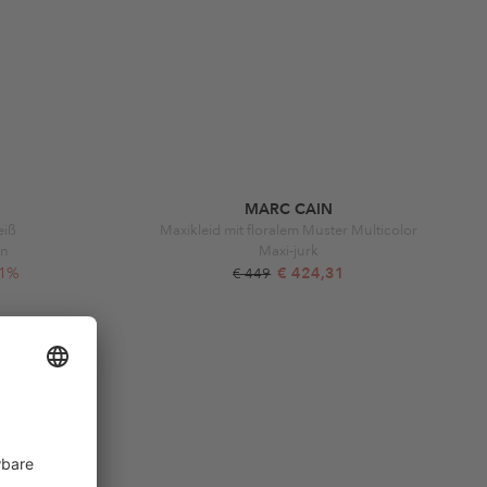
MARC CAIN
eiß
Maxikleid mit floralem Muster Multicolor
en
Maxi-jurk
11%
€ 424,31
€ 449