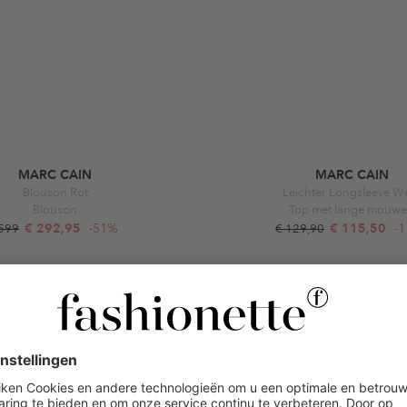
MARC CAIN
MARC CAIN
Blouson Rot
Leichter Longsleeve W
Blouson
Top met lange mouw
€ 292,95
-51%
€ 115,50
-
 599
€ 129,90