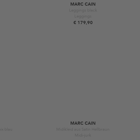
MARC CAIN
Leggings black
Leggings
€ 179,90
MARC CAIN
ix blau
Midikleid aus Satin Hellbraun
Midi-jurk