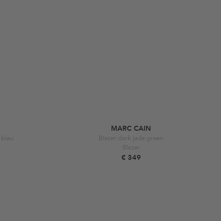
MARC CAIN
 blau
Blazer dark jade green
Blazer
€ 349