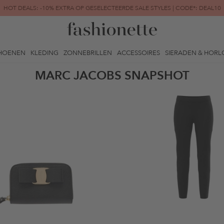
HOT DEALS: -10% EXTRA OP GESELECTEERDE SALE STYLES | CODE*: DEAL10
FINAL SALE | TOT -80% GEREDUCEERD
HOENEN
KLEDING
ZONNEBRILLEN
ACCESSOIRES
SIERADEN & HORL
MARC JACOBS SNAPSHOT