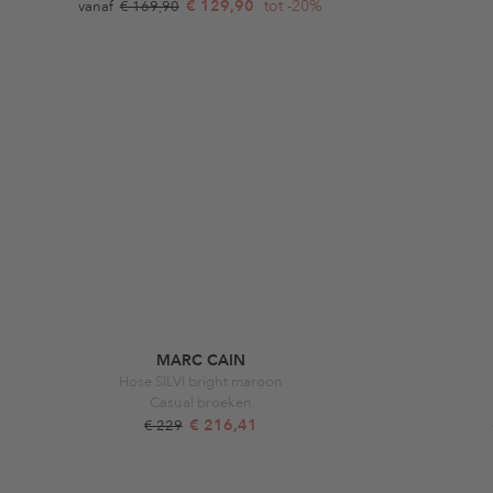
€ 129,90
tot -20%
vanaf
€ 169,90
MARC CAIN
Hose SILVI bright maroon
Casual broeken
€ 216,41
€ 229