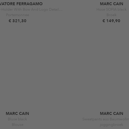
LVATORE FERRAGAMO
MARC CAIN
Vara' Black Card-Holder With Bow And Logo Detail I Black
Hose SOFIA black
Portemonnee
Broek
€ 321,30
€ 149,90
MARC CAIN
MARC CAIN
Bluse black
Sweatpants aus Baumwollm
Blouse
joggingbroek