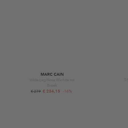
MARC CAIN
Wide-Leg Hose Wichita rot
T-
Broek
€ 234,15
-16%
€ 279