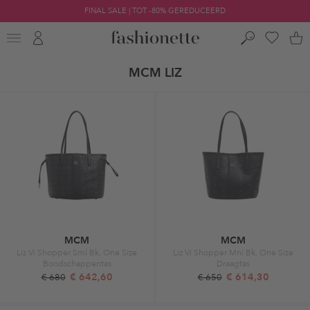
FINAL SALE | TOT -80% GEREDUCEERD
MCM LIZ
MCM
MCM
Liz Vi Shopper Sml Bk, One Size
Liz Vi Shopper Mni Bk, One Size
Boodschappentas
Draagtas
€ 642,60
€ 614,30
€ 680
€ 650