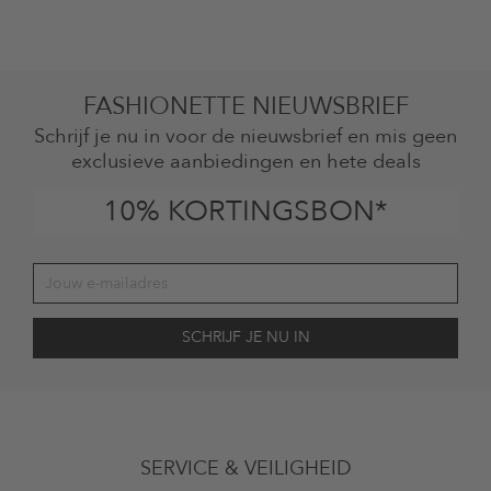
FASHIONETTE NIEUWSBRIEF
Schrijf je nu in voor de nieuwsbrief en mis geen
exclusieve aanbiedingen en hete deals
10% KORTINGSBON*
Jouw toestemming
Ik ga ermee akkoord dat The Platform Group AG mijn persoonlijke
SERVICE & VEILIGHEID
gegevens gebruikt voor reclamedoeleinden conform de bepalingen
inzakegegevensbescherming
en me via e-mail herinnert aan niet