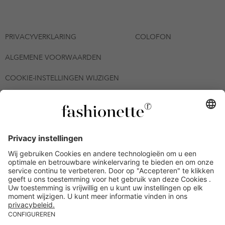
PRIVACYVERKLARING
COLOFON
ALGEMENE VOORWAARDEN
COOKIE-INSTELLINGEN WIJZIGEN
© 2026 - fashionette Plattform GmbH
*De kortingsbon is tot en met 06-08-2026 meerdere keren
inwisselbaar op alle artikelen op de pagina
fashionette.nl/selected-styles. De voorwaarden zoals vastgelegd in
artikel 9 van de algemene voorwaarden zijn van toepassing.
Bepaalde merken en artikelen kunnen uitgesloten zijn.
Kredietwaardigheid nodig. Alle prijzen inclusief btw en zonder
verzendkosten. De personen die genoemd of gepresenteerd zijn,
hebben geen van de aangeboden producten op de site
goedgekeurd of aanbevolen.