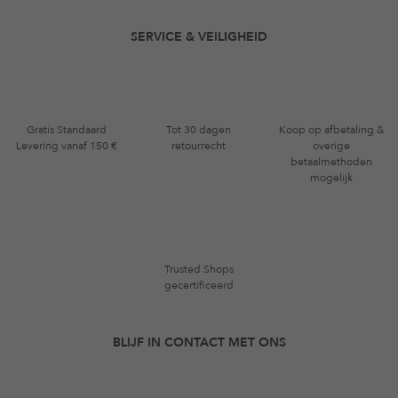
SERVICE & VEILIGHEID
Gratis Standaard
Tot 30 dagen
Koop op afbetaling &
Levering vanaf 150 €
retourrecht
overige
betaalmethoden
mogelijk
Trusted Shops
gecertificeerd
BLIJF IN CONTACT MET ONS