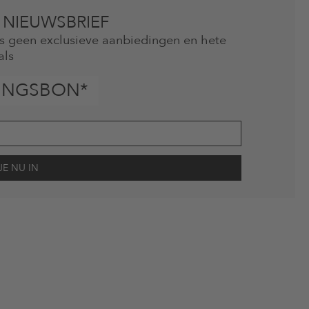
 NIEUWSBRIEF
mis geen exclusieve aanbiedingen en hete
als
INGSBON*
scherming
en me via e-mail herinnert aan niet bestelde artikelen in mijn
gebruik.
en kunnen zijn uitgesloten. De voorwaarden zoals vastgelegd in §9 van de