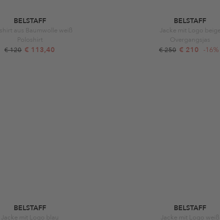
BELSTAFF
BELSTAFF
shirt aus Baumwolle weiß
Jacke mit Logo beig
Poloshirt
Overgangsjas
€ 113,40
€ 210
-16%
€ 120
€ 250
BELSTAFF
BELSTAFF
Jacke mit Logo blau
Jacke mit Logo weiß