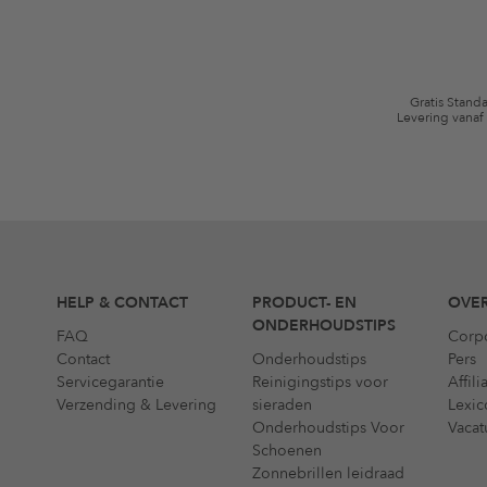
algemene voorwaarden zijn van toepassing.
Gratis Stand
Levering vanaf
HELP & CONTACT
PRODUCT- EN
OVER
ONDERHOUDSTIPS
FAQ
Corp
Contact
Onderhoudstips
Pers
Servicegarantie
Reinigingstips voor
Affil
Verzending & Levering
sieraden
Lexic
Onderhoudstips Voor
Vacat
Schoenen
Zonnebrillen leidraad