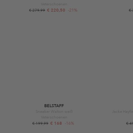
Veterschoenen
€ 220,50
-21%
€ 279,99
€
BELSTAFF
Sneaker Walton weiß
Jacke Hayfi
Veterschoenen
€ 168
-16%
€ 199,99
€ 4