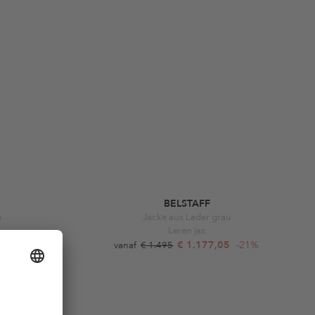
BELSTAFF
n
Jacke aus Leder grau
Leren jas
1%
€ 1.177,05
-21%
vanaf
€ 1.495