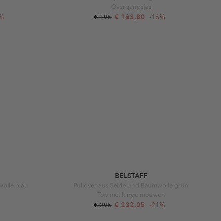
Overgangsjas
1%
€ 163,80
-16%
€ 195
BELSTAFF
wolle blau
Pullover aus Seide und Baumwolle grün
Top met lange mouwen
€ 232,05
-21%
€ 295