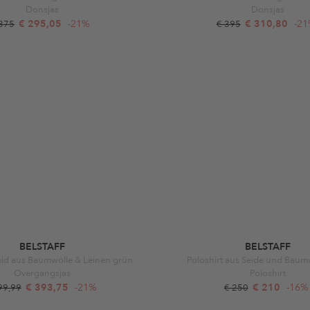
Donsjas
Donsjas
€ 295,05
-21%
€ 310,80
-2
 375
€ 395
BELSTAFF
BELSTAFF
eld aus Baumwolle & Leinen grün
Poloshirt aus Seide und Baum
Overgangsjas
Poloshirt
€ 393,75
-21%
€ 210
-16%
99,99
€ 250