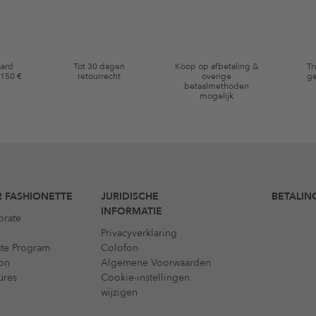
aard
Tot 30 dagen
Koop op afbetaling &
Tr
 150 €
retourrecht
overige
ge
betaalmethoden
mogelijk
 FASHIONETTE
JURIDISCHE
BETALIN
INFORMATIE
orate
Privacyverklaring
iate Program
Colofon
on
Algemene Voorwaarden
ures
Cookie-instellingen
wijzigen