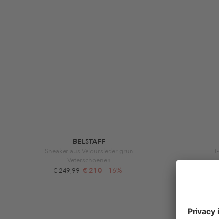
BELSTAFF
Sneaker aus Veloursleder grün
T
Veterschoenen
€ 210
-16%
€ 249,99