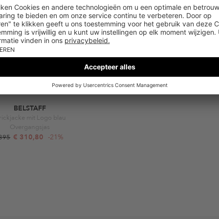
BELSTAFF
rickjacke mit Logo blau
Overgangsjas
€ 310,80
-21%
 395