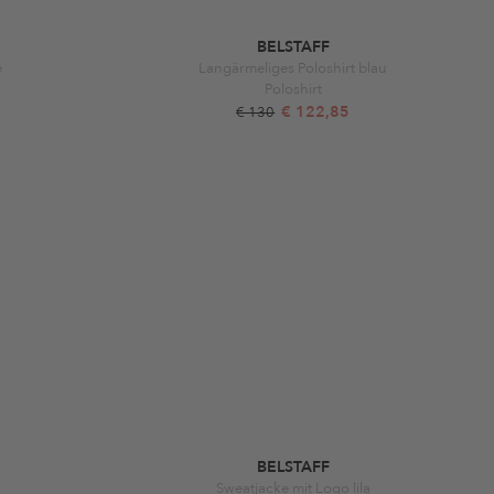
BELSTAFF
e
Langärmeliges Poloshirt blau
Poloshirt
€ 122,85
€ 130
BELSTAFF
Sweatjacke mit Logo lila