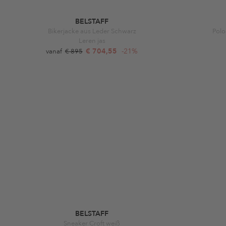
BELSTAFF
Bikerjacke aus Leder Schwarz
Polo
Leren jas
€ 704,55
-21%
vanaf
€ 895
BELSTAFF
Sneaker Croft weiß