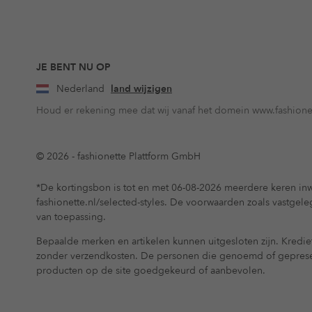
JE BENT NU OP
Nederland
land wijzigen
Houd er rekening mee dat wij vanaf het domein www.fashionet
© 2026 - fashionette Plattform GmbH
*De kortingsbon is tot en met 06-08-2026 meerdere keren inw
fashionette.nl/selected-styles. De voorwaarden zoals vastgel
van toepassing.
Bepaalde merken en artikelen kunnen uitgesloten zijn. Krediet
zonder verzendkosten. De personen die genoemd of gepres
producten op de site goedgekeurd of aanbevolen.