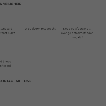
& VEILIGHEID
 Standaard
Tot 30 dagen retourrecht
Koop op afbetaling &
 vanaf 150 €
overige betaalmethoden
mogelijk
ed Shops
tificeerd
N CONTACT MET ONS