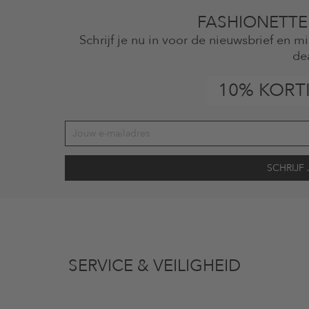
FASHIONETTE
Schrijf je nu in voor de nieuwsbrief en 
de
10% KORT
vens gebruikt voor reclamedoeleinden conform de bepalingen
inzakegegevensbe
 of bekeken artikelen. Ik kan deze toestemming altijd herroepen voor toekomstig 
SERVICE & VEILIGHEID
eldig op de categorie kleding en pre-loved artikelen. Bepaalde merken en artikel