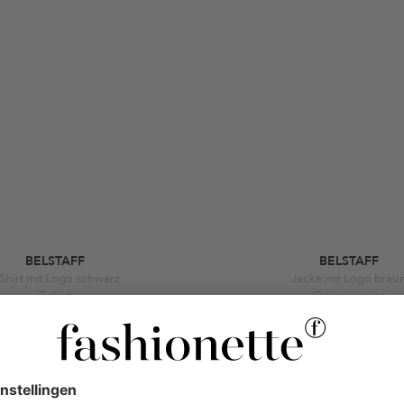
BELSTAFF
BELSTAFF
-Shirt mit Logo schwarz
Jacke mit Logo brau
T-shirt
Overgangsjas
€ 66,15
-26%
€ 256,20
-2
€ 90
€ 325