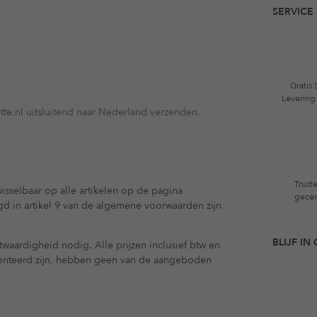
SERVICE 
Gratis
Levering
te.nl uitsluitend naar Nederland verzenden.
Trust
isselbaar op alle artikelen op de pagina
gecer
egd in artikel 9 van de algemene voorwaarden zijn
BLIJF I
waardigheid nodig. Alle prijzen inclusief btw en
enteerd zijn, hebben geen van de aangeboden