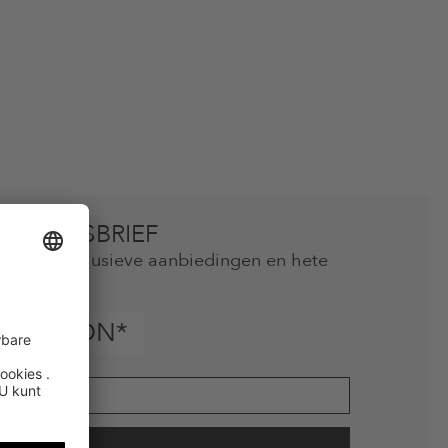
 NIEUWSBRIEF
mis geen exclusieve aanbiedingen en hete
als
INGSBON*