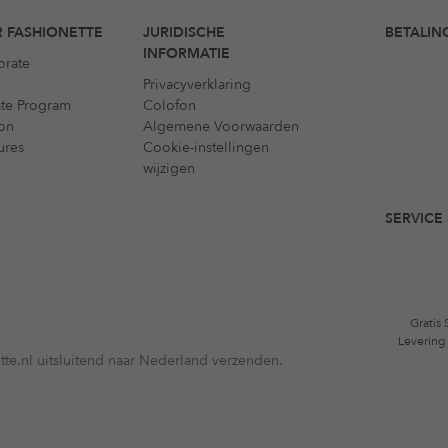
 FASHIONETTE
JURIDISCHE
BETALIN
INFORMATIE
orate
Privacyverklaring
iate Program
Colofon
on
Algemene Voorwaarden
ures
Cookie-instellingen
wijzigen
SERVICE 
Gratis
Levering
te.nl uitsluitend naar Nederland verzenden.