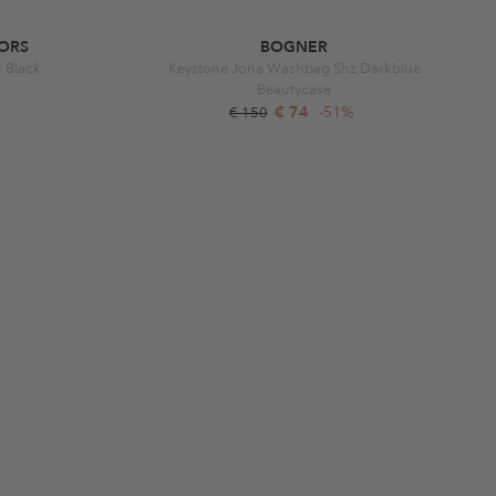
ORS
BOGNER
 Black
Keystone Jona Washbag Shz Darkblue
Beautycase
€ 74
-51%
€ 150