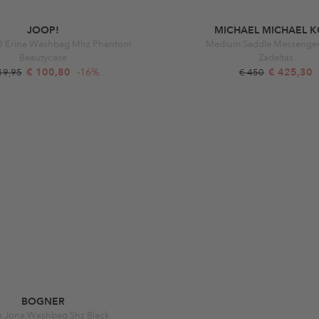
JOOP!
MICHAEL MICHAEL K
.0 Erina Washbag Mhz Phantom
Medium Saddle Messenger
Beautycase
Zadeltas
€ 100,80
-16%
€ 425,30
19,95
€ 450
BOGNER
a Jona Washbag Shz Black