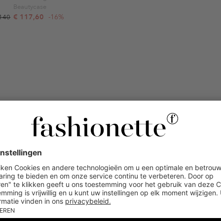
Beautycase
€ 117,60
-16%
 140
FASHIONETTE
Schrijf je nu in voor de nieuwsbrief en 
de
10% KORT