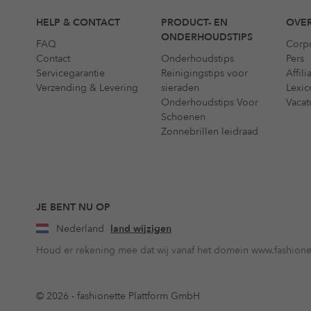
HELP & CONTACT
PRODUCT- EN
OVER
ONDERHOUDSTIPS
FAQ
Corp
Contact
Onderhoudstips
Pers
Servicegarantie
Reinigingstips voor
Affil
Verzending & Levering
sieraden
Lexic
Onderhoudstips Voor
Vacat
Schoenen
Zonnebrillen leidraad
JE BENT NU OP
Nederland
land wijzigen
Houd er rekening mee dat wij vanaf het domein www.fashionet
© 2026 - fashionette Plattform GmbH