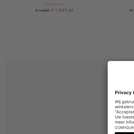
Weekendtas
€ 1.587,60
€ 1.680
€