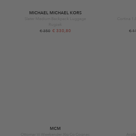
MICHAEL MICHAEL KORS
Slater Medium Backpack Luggage
Cortina 1
Rugzak
€ 330,80
€ 350
€ 1
MCM
Ottomar Vi Weekender Xlg Co Cognac
Aroll