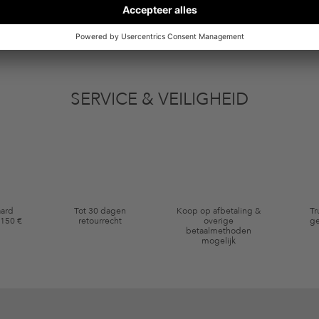
vens gebruikt voor reclamedoeleinden conform de bepalingen
inzakegegevensbe
 of bekeken artikelen. Ik kan deze toestemming altijd herroepen voor toekomstig 
SERVICE & VEILIGHEID
eldig op de categorie kleding en pre-loved artikelen. Bepaalde merken en artikel
aard
Tot 30 dagen
Koop op afbetaling &
Tr
 150 €
retourrecht
overige
ge
betaalmethoden
mogelijk