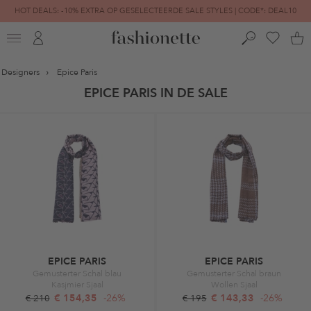
HOT DEALS: -10% EXTRA OP GESELECTEERDE SALE STYLES | CODE*: DEAL10
FINAL SALE | TOT -80% GEREDUCEERD
Designers
Epice Paris
EPICE PARIS IN DE SALE
EPICE PARIS
EPICE PARIS
Gemusterter Schal blau
Gemusterter Schal braun
Kasjmier Sjaal
Wollen Sjaal
€ 154,35
-26%
€ 143,33
-26%
€ 210
€ 195