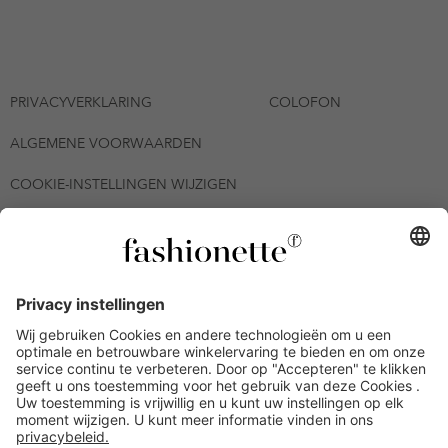
PRIVACYVERKLARING
COLOFON
ALGEMENE VOORWAARDEN
COOKIE-INSTELLINGEN WIJZIGEN
© 2026 - fashionette Plattform GmbH
*De kortingsbon is tot en met 12-08-2026 meerdere keren
inwisselbaar op alle artikelen op de pagina
fashionette.nl/selected-styles. De voorwaarden zoals vastgelegd in
artikel 9 van de algemene voorwaarden zijn van toepassing.
Bepaalde merken en artikelen kunnen uitgesloten zijn.
Kredietwaardigheid nodig. Alle prijzen inclusief btw en zonder
verzendkosten. De personen die genoemd of gepresenteerd zijn,
hebben geen van de aangeboden producten op de site