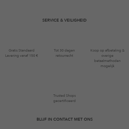
SERVICE & VEILIGHEID
Gratis Standaard
Tot 30 dagen
Koop op afbetaling &
Levering vanaf 150 €
retourrecht
overige
betaalmethoden
mogelijk
Trusted Shops
gecertificeerd
BLIJF IN CONTACT MET ONS