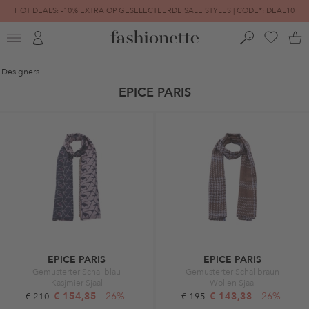
HOT DEALS: -10% EXTRA OP GESELECTEERDE SALE STYLES | CODE*: DEAL10
FINAL SALE | TOT -80% GEREDUCEERD
Designers
EPICE PARIS
EPICE PARIS
EPICE PARIS
Gemusterter Schal blau
Gemusterter Schal braun
Kasjmier Sjaal
Wollen Sjaal
€ 154,35
-26%
€ 143,33
-26%
€ 210
€ 195