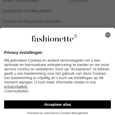
PRIVACYVERKLARING
COLOFON
ALGEMENE VOORWAARDEN
COOKIE-INSTELLINGEN WIJZIGEN
© 2026 - fashionette Plattform GmbH
*De kortingsbon is tot en met 12-08-2026 meerdere keren
inwisselbaar op alle artikelen op de pagina
fashionette.nl/selected-styles. De voorwaarden zoals vastgelegd in
artikel 9 van de algemene voorwaarden zijn van toepassing.
Bepaalde merken en artikelen kunnen uitgesloten zijn.
Kredietwaardigheid nodig. Alle prijzen inclusief btw en zonder
verzendkosten. De personen die genoemd of gepresenteerd zijn,
hebben geen van de aangeboden producten op de site
goedgekeurd of aanbevolen.
Alle Sales