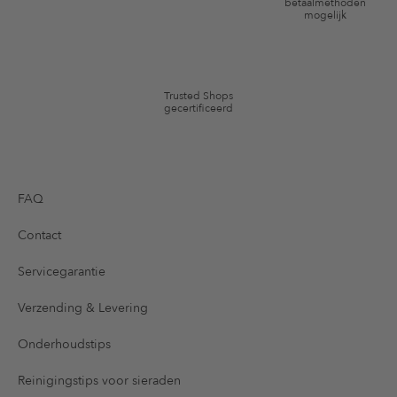
*De kortingsbon is vanaf de registratie 60 dagen eenmalig geldig. Niet
betaalmethoden
mogelijk
geldig op de categorie kleding en pre-loved artikelen. Bepaalde merken
en artikelen kunnen zijn uitgesloten. De voorwaarden zoals vastgelegd in
§9 van de algemene voorwaarden zijn van toepassing.
Trusted Shops
gecertificeerd
FAQ
Contact
Servicegarantie
Verzending & Levering
Onderhoudstips
Reinigingstips voor sieraden