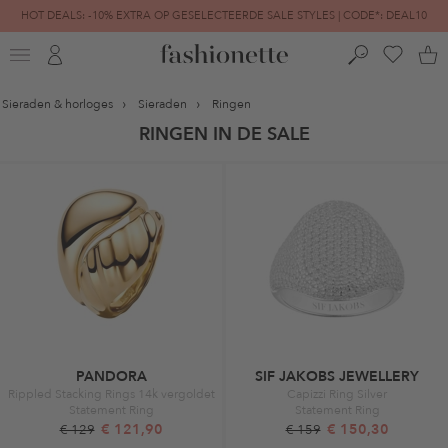
HOT DEALS: -10% EXTRA OP GESELECTEERDE SALE STYLES | CODE*: DEAL10
FINAL SALE | TOT -80% GEREDUCEERD
Sieraden & horloges
Sieraden
Ringen
RINGEN IN DE SALE
PANDORA
SIF JAKOBS JEWELLERY
Rippled Stacking Rings 14k vergoldet
Capizzi Ring Silver
Statement Ring
Statement Ring
€ 121,90
€ 150,30
€ 129
€ 159