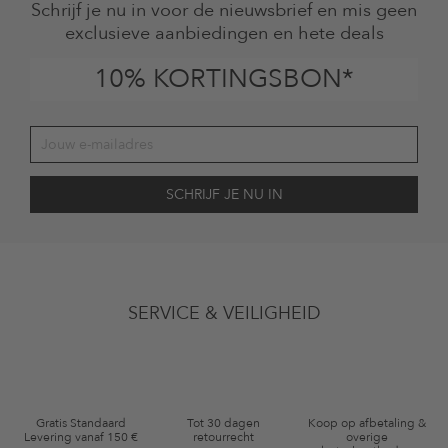
Schrijf je nu in voor de nieuwsbrief en mis geen
exclusieve aanbiedingen en hete deals
10% KORTINGSBON*
Jouw toestemming
Ik ga ermee akkoord dat The Platform Group AG mijn persoonlijke
SERVICE & VEILIGHEID
gegevens gebruikt voor reclamedoeleinden conform de bepalingen
inzakegegevensbescherming
en me via e-mail herinnert aan niet
bestelde artikelen in mijn winkelmandje. Deze e-mails kunnen aangepast
zijn aan door mij gekochte of bekeken artikelen. Ik kan deze toestemming
altijd herroepen voor toekomstig gebruik.
Waardebonvoorwaarden
Gratis Standaard
Tot 30 dagen
Koop op afbetaling &
Levering vanaf 150 €
retourrecht
overige