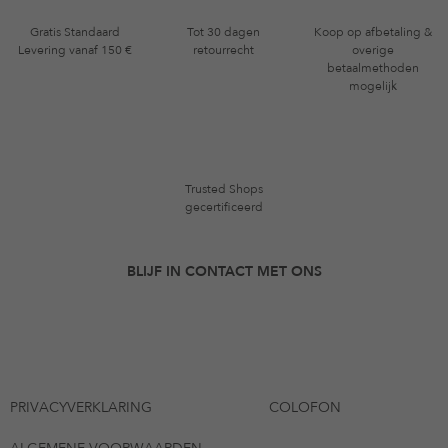
Gratis Standaard
Tot 30 dagen
Koop op afbetaling &
Levering vanaf 150 €
retourrecht
overige
betaalmethoden
mogelijk
Trusted Shops
gecertificeerd
BLIJF IN CONTACT MET ONS
PRIVACYVERKLARING
COLOFON