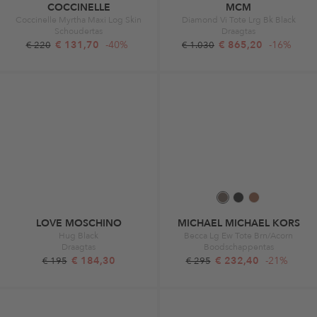
COCCINELLE
MCM
Coccinelle Myrtha Maxi Log Skin
Diamond Vi Tote Lrg Bk Black
Schoudertas
Draagtas
€ 131,70
-40%
€ 865,20
-16%
€ 220
€ 1.030
LOVE MOSCHINO
MICHAEL MICHAEL KORS
Hug Black
Becca Lg Ew Tote Brn/Acorn
Draagtas
Boodschappentas
€ 184,30
€ 232,40
-21%
€ 195
€ 295