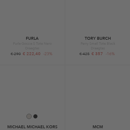
FURLA
TORY BURCH
Furla Goccia S Tote Nero
Perry Small Tote Black
Draagtas
Draagtas
€ 222,40
-23%
€ 357
-16%
€ 290
€ 425
MICHAEL MICHAEL KORS
MCM