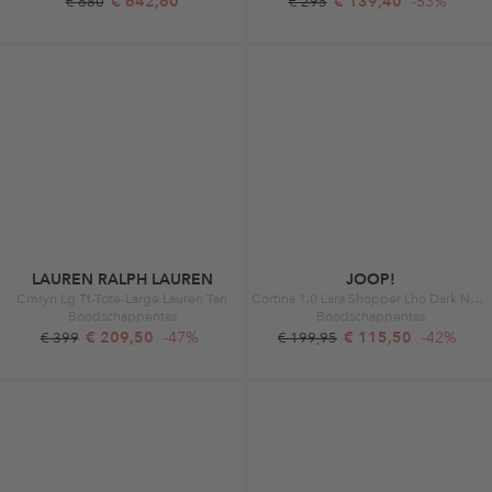
€ 642,60
€ 139,40
-53%
€ 680
€ 295
LAUREN RALPH LAUREN
JOOP!
Cmryn Lg Tt-Tote-Large Lauren Tan
Cortina 1.0 Lara Shopper Lho Dark Navy
Boodschappentas
Boodschappentas
€ 209,50
-47%
€ 115,50
-42%
€ 399
€ 199,95