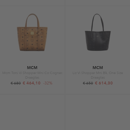
MCM
MCM
Mcm Toni Vi Shopper Mni Co Cognac
Liz Vi Shopper Mni Bk, One Size
Draagtas
Draagtas
€ 464,10
-32%
€ 614,30
€ 680
€ 650