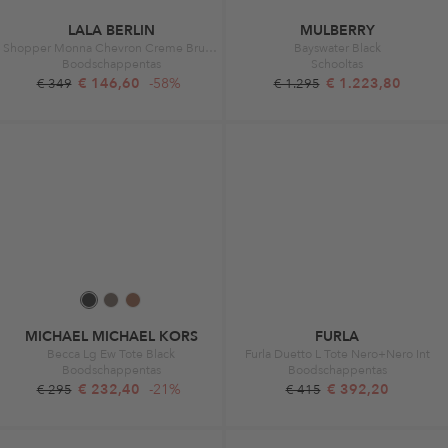
LALA BERLIN
MULBERRY
Shopper Monna Chevron Creme Brulee
Bayswater Black
Boodschappentas
Schooltas
€ 146,60
-58%
€ 1.223,80
€ 349
€ 1.295
MICHAEL MICHAEL KORS
FURLA
Becca Lg Ew Tote Black
Furla Duetto L Tote Nero+Nero Int
Boodschappentas
Boodschappentas
€ 232,40
-21%
€ 392,20
€ 295
€ 415