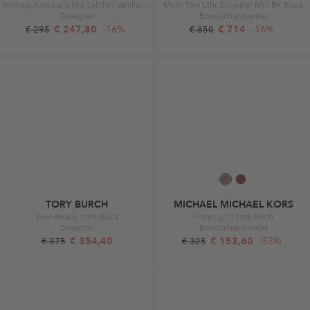
Michael Kors Laila Md Satchel Vanilla/acrn
Mcm Toni Lthr Shopper Mni Bk Black
Draagtas
Boodschappentas
€ 247,80
-16%
€ 714
-16%
€ 295
€ 850
TORY BURCH
MICHAEL MICHAEL KORS
Ever-Ready Tote Black
Flora Lg Tz Tote Birch
Draagtas
Boodschappentas
€ 354,40
€ 153,60
-53%
€ 375
€ 325