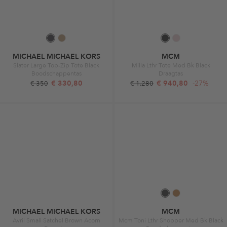
MICHAEL MICHAEL KORS
MCM
Slater Large Top-Zip Tote Black
Milla Lthr Tote Med Bk Black
Boodschappentas
Draagtas
€ 330,80
€ 940,80
-27%
€ 350
€ 1.280
MICHAEL MICHAEL KORS
MCM
Avril Small Satchel Brown Acorn
Mcm Toni Lthr Shopper Med Bk Black