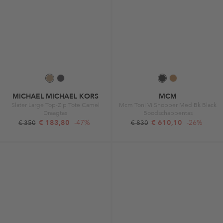
MICHAEL MICHAEL KORS
MCM
Slater Large Top-Zip Tote Camel
Mcm Toni Vi Shopper Med Bk Black
Draagtas
Boodschappentas
€ 183,80
-47%
€ 610,10
-26%
€ 350
€ 830