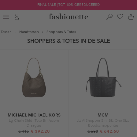
FINAL SALE | TOT -80% GEREDUCEERD
Tassen
Handtassen
Shoppers & Totes
SHOPPERS & TOTES IN DE SALE
MICHAEL MICHAEL KORS
MCM
Lg Chain Shldr Tote Brn/acorn
Liz Vi Shopper Sml Bk, One Size
Draagtas
Boodschappentas
€ 392,20
€ 642,60
€ 415
€ 680