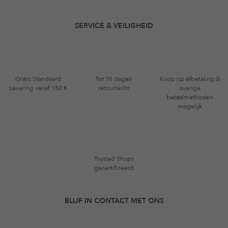
SERVICE & VEILIGHEID
Gratis Standaard
Tot 30 dagen
Koop op afbetaling &
Levering vanaf 150 €
retourrecht
overige
betaalmethoden
mogelijk
Trusted Shops
gecertificeerd
BLIJF IN CONTACT MET ONS