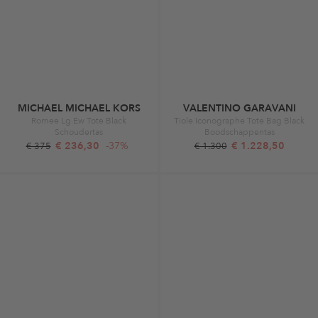
MICHAEL MICHAEL KORS
VALENTINO GARAVANI
Romee Lg Ew Tote Black
Tiole Iconographe Tote Bag Black
Schoudertas
Boodschappentas
€ 236,30
-37%
€ 1.228,50
€ 375
€ 1.300