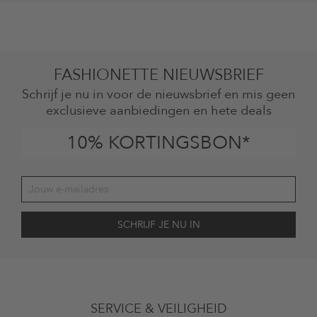
FASHIONETTE NIEUWSBRIEF
Schrijf je nu in voor de nieuwsbrief en mis geen
exclusieve aanbiedingen en hete deals
10% KORTINGSBON*
Jouw toestemming
Ik ga ermee akkoord dat The Platform Group AG mijn persoonlijke
SERVICE & VEILIGHEID
gegevens gebruikt voor reclamedoeleinden conform de bepalingen