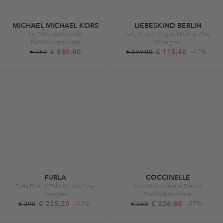
MICHAEL MICHAEL KORS
LIEBESKIND BERLIN
Lg Tote Vanilla/Acrn
Amy Suede Vegan Neutral Grey
Boodschappentas
Draagtas
€ 330,80
€ 115,40
-42%
€ 350
€ 199,90
FURLA
COCCINELLE
Furla Riva M Tote Stucco Gray
Coccinelle Amalia Blanco
Draagtas
Boodschappentas
€ 225,20
-42%
€ 226,80
-37%
€ 390
€ 360