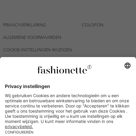
PRIVACYVERKLARING
COLOFON
ALGEMENE VOORWAARDEN
COOKIE-INSTELLINGEN WIJZIGEN
© 2026 - fashionette Plattform GmbH
*De kortingsbon is tot en met 06-08-2026 meerdere keren
inwisselbaar op alle artikelen op de pagina
fashionette.nl/selected-styles. De voorwaarden zoals vastgelegd in
artikel 9 van de algemene voorwaarden zijn van toepassing.
Bepaalde merken en artikelen kunnen uitgesloten zijn.
Kredietwaardigheid nodig. Alle prijzen inclusief btw en zonder
verzendkosten. De personen die genoemd of gepresenteerd zijn,
hebben geen van de aangeboden producten op de site
goedgekeurd of aanbevolen.