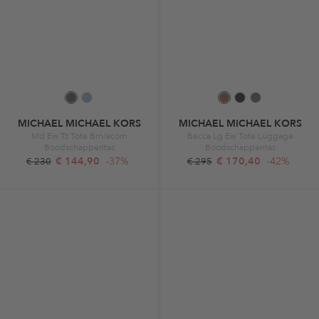
MICHAEL MICHAEL KORS
MICHAEL MICHAEL KORS
Md Ew Tz Tote Brn/acorn
Becca Lg Ew Tote Luggage
Boodschappentas
Boodschappentas
€ 144,90
-37%
€ 170,40
-42%
€ 230
€ 295