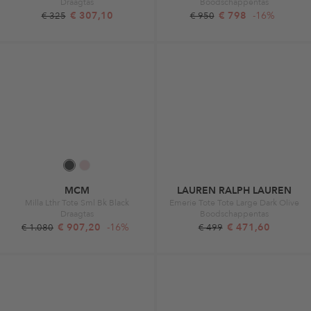
Draagtas
Boodschappentas
€ 307,10
€ 798
-16%
€ 325
€ 950
MCM
LAUREN RALPH LAUREN
Milla Lthr Tote Sml Bk Black
Emerie Tote Tote Large Dark Olive
Draagtas
Boodschappentas
€ 907,20
-16%
€ 471,60
€ 1.080
€ 499