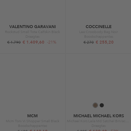
VALENTINO GARAVANI
COCCINELLE
Rockstud Small Tote Calfskin Black
Lea Crossbody Bag Noir
Draagtas
Boodschappentas
€ 1.409,60
-21%
€ 255,20
€ 1.790
€ 270
MCM
MICHAEL MICHAEL KORS
Mcm Toni Vi Shopper Small Black
Michael Kors Laila Md Satchel Brn/acorn
Boodschappentas
Draagtas