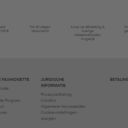
aard
Tot 30 dagen
Koop op afbetaling &
Tr
 150 €
retourrecht
overige
ge
betaalmethoden
mogelijk
 FASHIONETTE
JURIDISCHE
BETALIN
INFORMATIE
orate
Privacyverklaring
iate Program
Colofon
on
Algemene Voorwaarden
ures
Cookie-instellingen
wijzigen