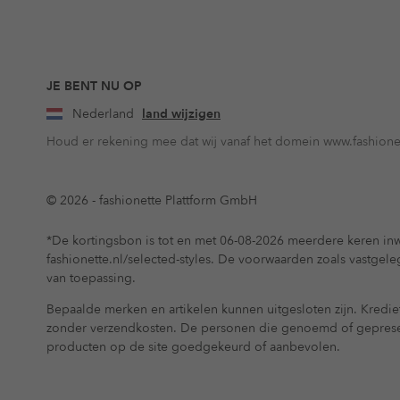
JE BENT NU OP
Nederland
land wijzigen
Houd er rekening mee dat wij vanaf het domein www.fashionet
© 2026 - fashionette Plattform GmbH
*De kortingsbon is tot en met 06-08-2026 meerdere keren inw
fashionette.nl/selected-styles. De voorwaarden zoals vastgel
van toepassing.
Bepaalde merken en artikelen kunnen uitgesloten zijn. Krediet
zonder verzendkosten. De personen die genoemd of gepres
producten op de site goedgekeurd of aanbevolen.