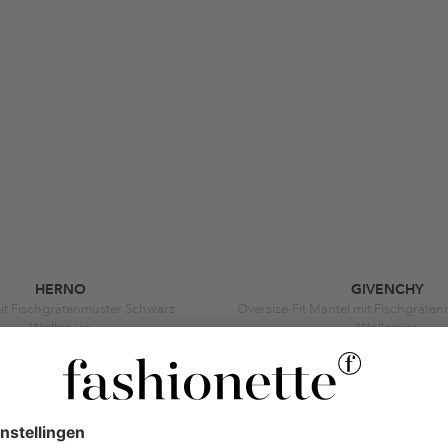
HERNO
GIVENCHY
it Fischgrätenmuster Schwarz
Oversize-Fit Mantel mit Fischgräte
Wollen jas
Wollen jas
€ 657,83
-26%
€ 2.205
-3
 895
€ 3.500