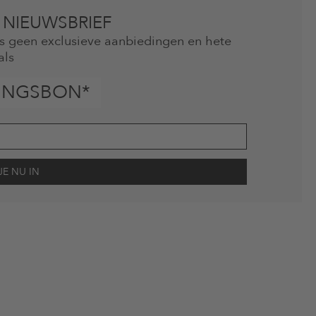
 NIEUWSBRIEF
mis geen exclusieve aanbiedingen en hete
als
INGSBON*
scherming
en me via e-mail herinnert aan niet bestelde artikelen in mijn
gebruik.
en kunnen zijn uitgesloten. De voorwaarden zoals vastgelegd in §9 van de