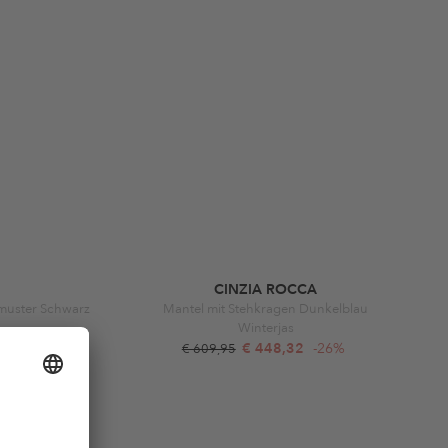
CINZIA ROCCA
nmuster Schwarz
Mantel mit Stehkragen Dunkelblau
Winterjas
7%
€ 448,32
-26%
€ 609,95