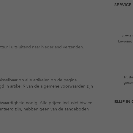
SERVICE 
Gratis
Levering
te.nl uitsluitend naar Nederland verzenden.
Trust
isselbaar op alle artikelen op de pagina
gecer
egd in artikel 9 van de algemene voorwaarden zijn
BLIJF I
waardigheid nodig. Alle prijzen inclusief btw en
enteerd zijn, hebben geen van de aangeboden