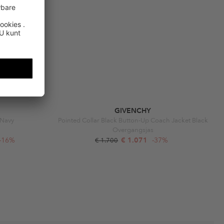
GIVENCHY
 Navy
Pointed Collar Black Button-Up Coach Jacket Black
Overgangsjas
-16%
€ 1.071
-37%
€ 1.700