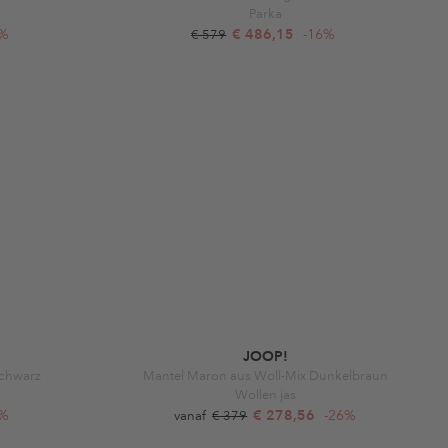
Parka
6%
€ 486,15
-16%
€ 579
JOOP!
schwarz
Mantel Maron aus Woll-Mix Dunkelbraun
Wollen jas
6%
€ 278,56
-26%
vanaf
€ 379