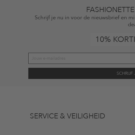
FASHIONETTE
Schrijf je nu in voor de nieuwsbrief en 
de
10% KORT
vens gebruikt voor reclamedoeleinden conform de bepalingen
inzakegegevensbe
 of bekeken artikelen. Ik kan deze toestemming altijd herroepen voor toekomstig 
SERVICE & VEILIGHEID
eldig op de categorie kleding en pre-loved artikelen. Bepaalde merken en artikel