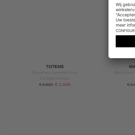
TOTEME
MA
Mantel aus Lammfell Grau
Mantel aus
Schapenvachtjas
€ 2.646
€ 2.800
€ 2