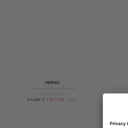
HERNO
Jacke aus Schurwolle Navy
Mantel m
Overgangsjas
€ 1.017,98
-26%
€ 1.385
€