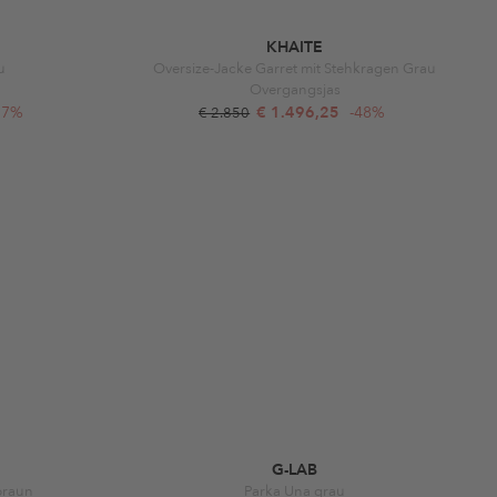
KHAITE
u
Oversize-Jacke Garret mit Stehkragen Grau
Overgangsjas
37%
€ 1.496,25
-48%
€ 2.850
G-LAB
braun
Parka Una grau