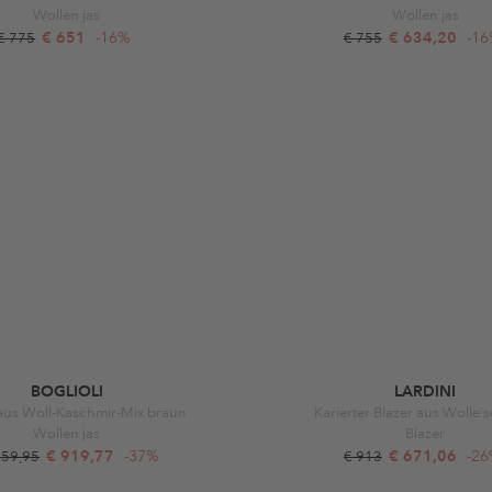
Wollen jas
Wollen jas
€ 651
-16%
€ 634,20
-1
€ 775
€ 755
BOGLIOLI
LARDINI
aus Woll-Kaschmir-Mix braun
Karierter Blazer aus Wolle 
Wollen jas
Blazer
€ 919,77
-37%
€ 671,06
-2
459,95
€ 913