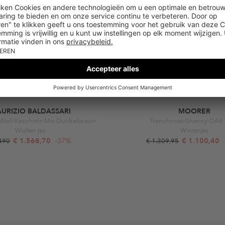
URIZIO BALDASSARI
MOORER
 Woll-Kaschmir-Mix Dunkelbraun
Trenchcoat Giverny-DA6
Wollen jas
Winterjas
€ 1.568,70
-37%
€ 1.100,40
.490
€ 1.309,95