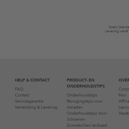
algemene voorwaarden zijn van toepassing.
Gratis Stand
Levering vanaf
HELP & CONTACT
PRODUCT- EN
OVER
ONDERHOUDSTIPS
FAQ
Corp
Contact
Onderhoudstips
Pers
Servicegarantie
Reinigingstips voor
Affil
Verzending & Levering
sieraden
Lexic
Onderhoudstips Voor
Vacat
Schoenen
Zonnebrillen leidraad