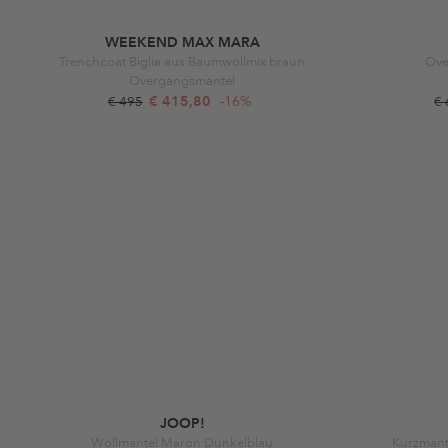
WEEKEND MAX MARA
Trenchcoat Biglia aus Baumwollmix braun
Ove
Overgangsmantel
€ 415,80
-16%
€ 495
€
JOOP!
Wollmantel Maron Dunkelblau
Kurzmant