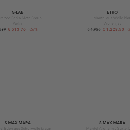
G-LAB
ETRO
rsized Parka Meta Braun
Mantel aus Wolle bla
Parka
Wollen jas
€ 513,76
-26%
€ 1.228,50
-
 699
€ 1.950
S MAX MARA
S MAX MARA
el Eden aus Schurwolle braun
Mantel Arona mit Gürtel 