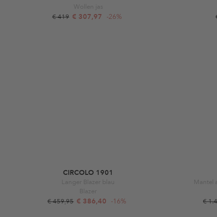
Wollen jas
€ 307,97
-26%
€ 419
CIRCOLO 1901
Langer Blazer blau
Mantel 
Blazer
€ 386,40
-16%
€ 459,95
€ 1.