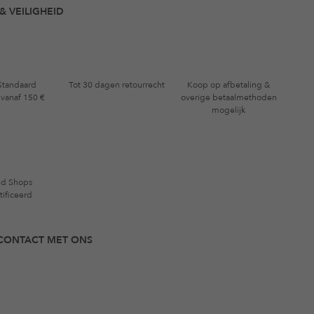
& VEILIGHEID
 Standaard
Tot 30 dagen retourrecht
Koop op afbetaling &
 vanaf 150 €
overige betaalmethoden
mogelijk
ed Shops
tificeerd
N CONTACT MET ONS