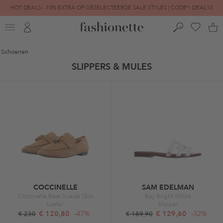
HOT DEALS: -10% EXTRA OP GESELECTEERDE SALE STYLES | CODE*: DEAL10
FINAL SALE | TOT -80% GEREDUCEERD
Schoenen
SLIPPERS & MULES
COCCINELLE
SAM EDELMAN
Coccinelle Beat Suede Skin
Bay Bright White
Loafer
Slipper
€ 120,80
-47%
€ 129,60
-32%
€ 230
€ 189,90