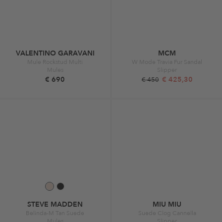
VALENTINO GARAVANI
MCM
Mule Rockstud Multi
W Mode Travia Fur Sandal
Mules
Slipper
€ 690
€ 425,30
€ 450
STEVE MADDEN
MIU MIU
Belinda-M Tan Suede
Suede Clog Cannella
Mules
Slipper