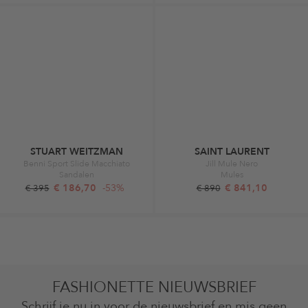
STUART WEITZMAN
SAINT LAURENT
Benni Sport Slide Macchiato
Jill Mule Nero
Sandalen
Mules
€ 186,70
-53%
€ 841,10
€ 395
€ 890
FASHIONETTE NIEUWSBRIEF
Schrijf je nu in voor de nieuwsbrief en mis geen