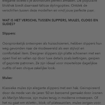
elegante stiletto’s je avondoutfit perfect afmaken. De populaire
blokhak biedt daarnaast talloze stylingopties. Ontdek de
verschillen tussen deze modellen en vind jouw perfecte paar.
WAT IS HET VERSCHIL TUSSEN SLIPPERS, MULES, CLOGS EN
SLIDES?
Slippers:
Oorspronkelijk ontworpen als huisschoenen, hebben slippers hun
weg gevonden naar de modewereld als een stijlvol en
comfortabel item. Designer slippers zijn platte schoenen met een
open hiel en vallen op door luxe details zoals kettingen, gespen
of geprinte patronen. Ze zijn ideaal voor moeiteloze dagelijkse
outfits of een chique zakelijke look.
Mules:
Klassieke mules zijn elegante slippers met een hak. Geïnspireerd
door de mode van de jaren ‘50 en beroemd gemaakt door iconen
als Marilyn Monroe, zijn mules terug in moderne ontwerpen. Of
het nu gaat om stiletto-, blok- of plateauzolen, mules zorgen voor