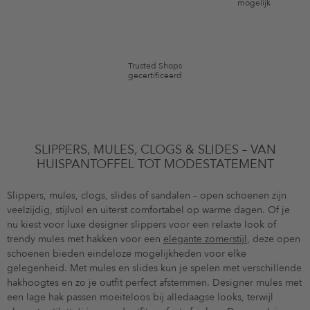
mogelijk
geldig op de categorie kleding en pre-loved artikelen. Bepaalde merken
en artikelen kunnen zijn uitgesloten. De voorwaarden zoals vastgelegd in
§9 van de algemene voorwaarden zijn van toepassing.
Trusted Shops
gecertificeerd
SLIPPERS, MULES, CLOGS & SLIDES – VAN
HUISPANTOFFEL TOT MODESTATEMENT
Slippers, mules, clogs, slides of sandalen – open schoenen zijn
veelzijdig, stijlvol en uiterst comfortabel op warme dagen. Of je
nu kiest voor luxe designer slippers voor een relaxte look of
trendy mules met hakken voor een
elegante zomerstijl
, deze open
schoenen bieden eindeloze mogelijkheden voor elke
gelegenheid. Met mules en slides kun je spelen met verschillende
hakhoogtes en zo je outfit perfect afstemmen. Designer mules met
een lage hak passen moeiteloos bij alledaagse looks, terwijl