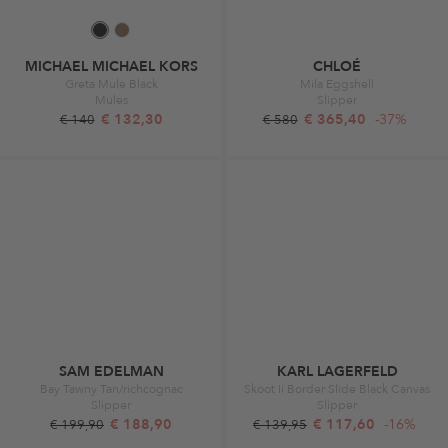
MICHAEL MICHAEL KORS
CHLOÉ
Greta Mule Black
Mila Eggshell
Mules
Slipper
€ 132,30
€ 365,40
-37%
€ 140
€ 580
SAM EDELMAN
KARL LAGERFELD
Bay Tawny Tan/richcognac
Skoot Ii Border Slide Black Canvas
Slipper
Slipper
€ 188,90
€ 117,60
-16%
€ 199,90
€ 139,95