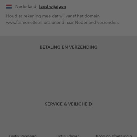
Nederland
land wijzigen
Houd er rekening mee dat wij vanaf het domein
www.fashionette.nl uitsluitend naar Nederland verzenden.
BETALING EN VERZENDING
SERVICE & VEILIGHEID
Gratis Standaard
Tot 30 dagen
Koop op afbetaling &