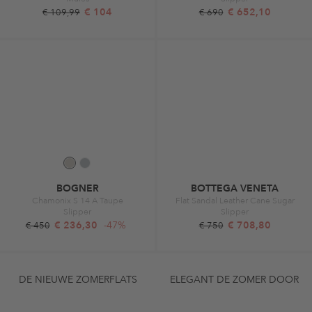
€ 104
€ 652,10
€ 109,99
€ 690
BOGNER
BOTTEGA VENETA
Chamonix S 14 A Taupe
Flat Sandal Leather Cane Sugar
Slipper
Slipper
€ 236,30
-47%
€ 708,80
€ 450
€ 750
DE NIEUWE ZOMERFLATS
ELEGANT DE ZOMER DOOR