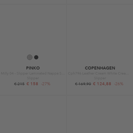
PINKO
COPENHAGEN
Milly 04 - Slipper Laminated Nappa Silver Silver
Cph796 Leather Cream White Cream White
Slipper
Slipper
€ 158
-27%
€ 124,88
-26%
€ 215
€ 169,90