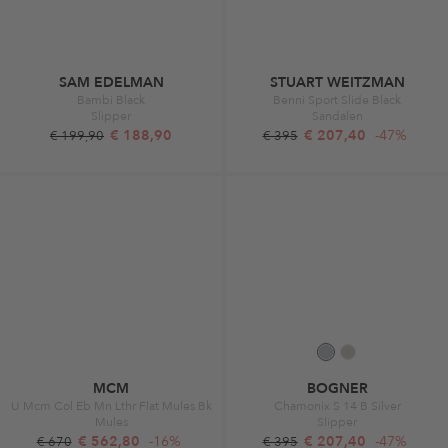
SAM EDELMAN
STUART WEITZMAN
Bambi Black
Benni Sport Slide Black
Slipper
Sandalen
€ 188,90
€ 207,40
-47%
€ 199,90
€ 395
MCM
BOGNER
U Mcm Col Eb Mn Lthr Flat Mules Bk
Chamonix S 14 B Silver
Mules
Slipper
€ 562,80
-16%
€ 207,40
-47%
€ 670
€ 395