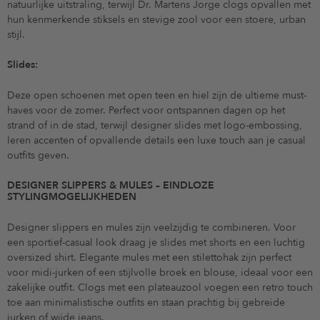
natuurlijke uitstraling, terwijl Dr. Martens Jorge clogs opvallen met
hun kenmerkende stiksels en stevige zool voor een stoere, urban
stijl.
Slides:
Deze open schoenen met open teen en hiel zijn de ultieme must-
haves voor de zomer. Perfect voor ontspannen dagen op het
strand of in de stad, terwijl designer slides met logo-embossing,
leren accenten of opvallende details een luxe touch aan je casual
outfits geven.
DESIGNER SLIPPERS & MULES – EINDLOZE
STYLINGMOGELIJKHEDEN
Designer slippers en mules zijn veelzijdig te combineren. Voor
een sportief-casual look draag je slides met shorts en een luchtig
oversized shirt. Elegante mules met een stilettohak zijn perfect
voor midi-jurken of een stijlvolle broek en blouse, ideaal voor een
zakelijke outfit. Clogs met een plateauzool voegen een retro touch
toe aan minimalistische outfits en staan prachtig bij gebreide
jurken of wijde jeans.