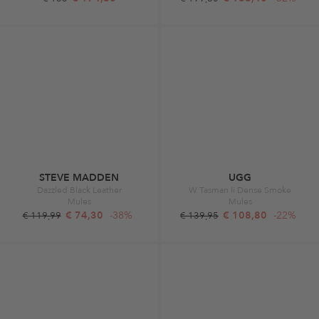
STEVE MADDEN
UGG
Dazzled Black Leather
W Tasman Ii Dense Smoke
Mules
Mules
€ 74,30
-38%
€ 108,80
-22%
€ 119,99
€ 139,95