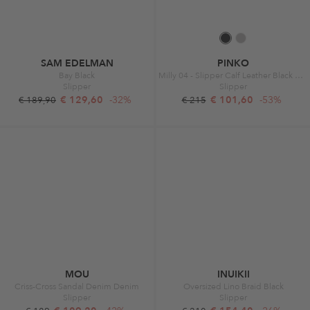
SAM EDELMAN
PINKO
Bay Black
Milly 04 - Slipper Calf Leather Black Black
Slipper
Slipper
€ 129,60
-32%
€ 101,60
-53%
€ 189,90
€ 215
MOU
INUIKII
Criss-Cross Sandal Denim Denim
Oversized Lino Braid Black
Slipper
Slipper