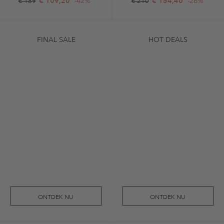
€ 109,20
-42%
€ 154,40
-26%
€ 189
€ 210
FINAL SALE
HOT DEALS
ONTDEK NU
ONTDEK NU