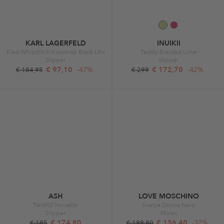
KARL LAGERFELD
INUIKII
Kleo Whipstitch Krosstrap Black Lthr
Teddy Braided Lime
Slipper
Slipper
€ 97,10
-47%
€ 172,70
-42%
€ 184,95
€ 299
ASH
LOVE MOSCHINO
Twist02 Noisette
Scarpa Donna Nero
Slipper
Mules
€ 174,80
€ 136,40
-32%
€ 185
€ 199,80