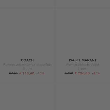
COACH
ISABEL MARANT
Florence Leather Sandal dragonfruit
Women Slides Ecrublack
Slipper
Slipper
€ 113,40
-16%
€ 236,30
-47%
€ 135
€ 450