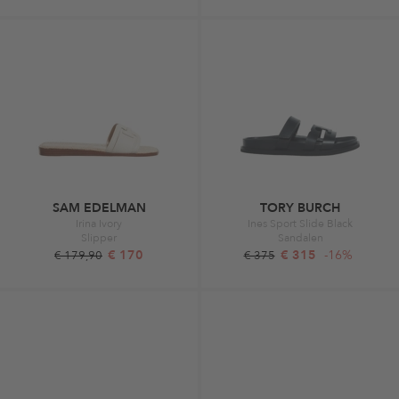
SAM EDELMAN
TORY BURCH
Irina Ivory
Ines Sport Slide Black
Slipper
Sandalen
€ 170
€ 315
-16%
€ 179,90
€ 375