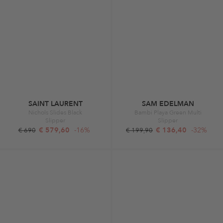
SAINT LAURENT
SAM EDELMAN
Nichols Slides Black
Bambi Playa Green Multi
Slipper
Slipper
€ 579,60
-16%
€ 136,40
-32%
€ 690
€ 199,90