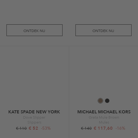
ONTDEK NU
ONTDEK NU
KATE SPADE NEW YORK
MICHAEL MICHAEL KORS
Dove Slipper
Greta Mule Brown
Slippers
Mules
€ 52
-53%
€ 117,60
-16%
€ 110
€ 140