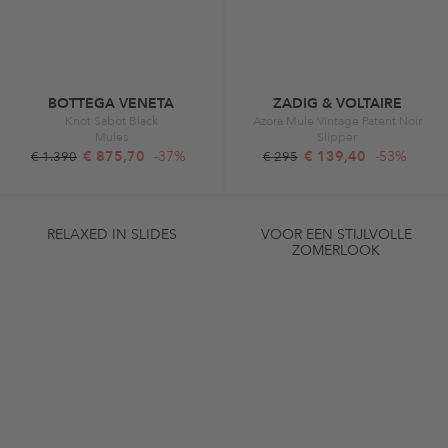
BOTTEGA VENETA
ZADIG & VOLTAIRE
Knot Sabot Black
Azora Mule Vintage Patent Noir
Mules
Slipper
€ 875,70
-37%
€ 139,40
-53%
€ 1.390
€ 295
RELAXED IN SLIDES
VOOR EEN STIJLVOLLE
ZOMERLOOK