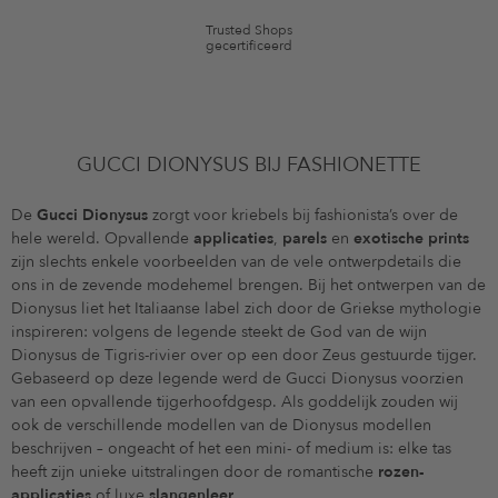
Trusted Shops
gecertificeerd
GUCCI DIONYSUS BIJ FASHIONETTE
De
Gucci Dionysus
zorgt voor kriebels bij fashionista’s over de
hele wereld. Opvallende
applicaties
,
parels
en
exotische prints
zijn slechts enkele voorbeelden van de vele ontwerpdetails die
ons in de zevende modehemel brengen. Bij het ontwerpen van de
Dionysus liet het Italiaanse label zich door de Griekse mythologie
inspireren: volgens de legende steekt de God van de wijn
Dionysus de Tigris-rivier over op een door Zeus gestuurde tijger.
Gebaseerd op deze legende werd de Gucci Dionysus voorzien
van een opvallende tijgerhoofdgesp. Als goddelijk zouden wij
ook de verschillende modellen van de Dionysus modellen
beschrijven – ongeacht of het een mini- of medium is: elke tas
heeft zijn unieke uitstralingen door de romantische
rozen-
applicaties
of luxe
slangenleer
.