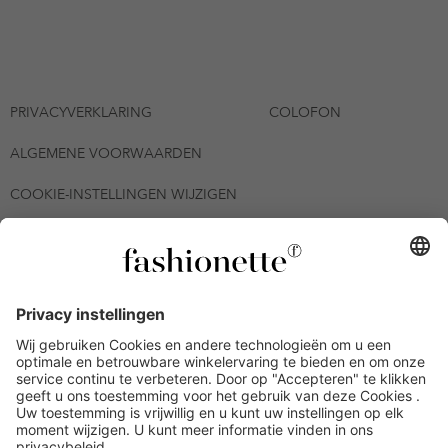
PRIVACYVERKLARING
COLOFON
ALGEMENE VOORWAARDEN
COOKIE-INSTELLINGEN WIJZIGEN
© 2026 - fashionette Plattform GmbH
*De kortingsbon is tot en met 12-08-2026 meerdere keren
inwisselbaar op alle artikelen op de pagina
fashionette.nl/selected-styles. De voorwaarden zoals vastgelegd in
artikel 9 van de algemene voorwaarden zijn van toepassing.
Bepaalde merken en artikelen kunnen uitgesloten zijn.
Kredietwaardigheid nodig. Alle prijzen inclusief btw en zonder
verzendkosten. De personen die genoemd of gepresenteerd zijn,
hebben geen van de aangeboden producten op de site