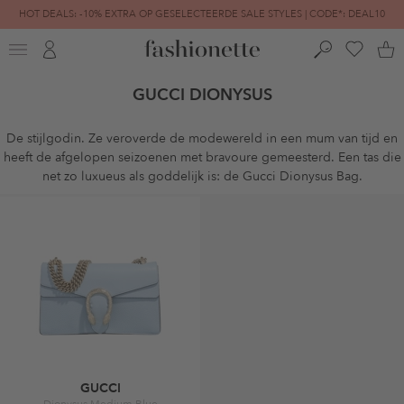
HOT DEALS: -10% EXTRA OP GESELECTEERDE SALE STYLES | CODE*: DEAL10
FINAL SALE | TOT -80% GEREDUCEERD
GUCCI DIONYSUS
De stijlgodin. Ze veroverde de modewereld in een mum van tijd en
heeft de afgelopen seizoenen met bravoure gemeesterd. Een tas die
net zo luxueus als goddelijk is: de Gucci Dionysus Bag.
GUCCI
Dionysus Medium Blue