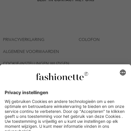
PRIVACYVERKLARING
COLOFON
ALGEMENE VOORWAARDEN
COOKIE-INSTELLINGEN WIJZIGEN
© 2026 - fashionette Plattform GmbH
*De kortingsbon is tot en met 12-08-2026 meerdere keren
inwisselbaar op alle artikelen op de pagina
fashionette.nl/selected-styles. De voorwaarden zoals vastgelegd in
artikel 9 van de algemene voorwaarden zijn van toepassing.
Bepaalde merken en artikelen kunnen uitgesloten zijn.
Kredietwaardigheid nodig. Alle prijzen inclusief btw en zonder
verzendkosten. De personen die genoemd of gepresenteerd zijn,