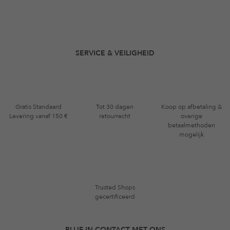
SERVICE & VEILIGHEID
Gratis Standaard
Tot 30 dagen
Koop op afbetaling &
Levering vanaf 150 €
retourrecht
overige
betaalmethoden
mogelijk
Trusted Shops
gecertificeerd
BLIJF IN CONTACT MET ONS