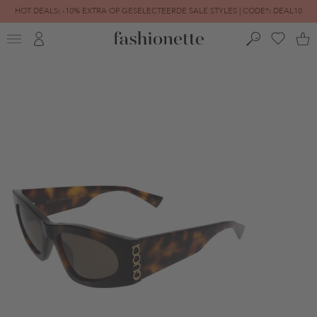
HOT DEALS: -10% EXTRA OP GESELECTEERDE SALE STYLES | CODE*: DEAL10
FINAL SALE | TOT -80% GEREDUCEERD