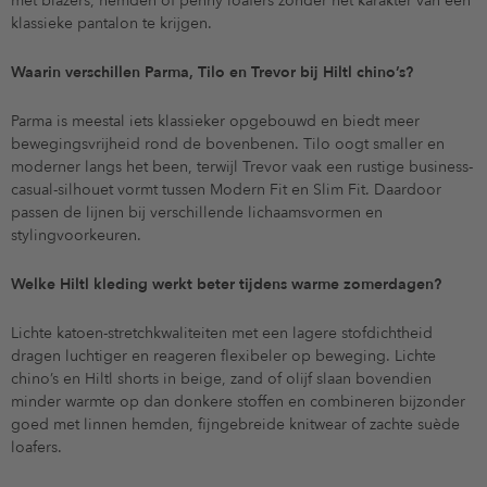
met blazers, hemden of penny loafers zonder het karakter van een
klassieke pantalon te krijgen.
Waarin verschillen Parma, Tilo en Trevor bij Hiltl chino’s?
Parma is meestal iets klassieker opgebouwd en biedt meer
bewegingsvrijheid rond de bovenbenen. Tilo oogt smaller en
moderner langs het been, terwijl Trevor vaak een rustige business-
casual-silhouet vormt tussen Modern Fit en Slim Fit. Daardoor
passen de lijnen bij verschillende lichaamsvormen en
stylingvoorkeuren.
Welke Hiltl kleding werkt beter tijdens warme zomerdagen?
Lichte katoen-stretchkwaliteiten met een lagere stofdichtheid
dragen luchtiger en reageren flexibeler op beweging. Lichte
chino’s en Hiltl shorts in beige, zand of olijf slaan bovendien
minder warmte op dan donkere stoffen en combineren bijzonder
goed met linnen hemden, fijngebreide knitwear of zachte suède
loafers.