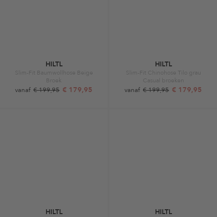
HILTL
HILTL
Slim-Fit Baumwollhose Beige
Slim-Fit Chinohose Tilo grau
Broek
Casual broeken
€ 179,95
€ 179,95
vanaf
€ 199,95
vanaf
€ 199,95
HILTL
HILTL