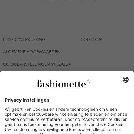
PRIVACYVERKLARING
COLOFON
ALGEMENE VOORWAARDEN
COOKIE-INSTELLINGEN WIJZIGEN
© 2026 - fashionette Plattform GmbH
*De kortingsbon is tot en met 12-08-2026 meerdere keren
inwisselbaar op alle artikelen op de pagina
fashionette.nl/selected-styles. De voorwaarden zoals vastgelegd in
artikel 9 van de algemene voorwaarden zijn van toepassing.
Bepaalde merken en artikelen kunnen uitgesloten zijn.
Kredietwaardigheid nodig. Alle prijzen inclusief btw en zonder
verzendkosten. De personen die genoemd of gepresenteerd zijn,