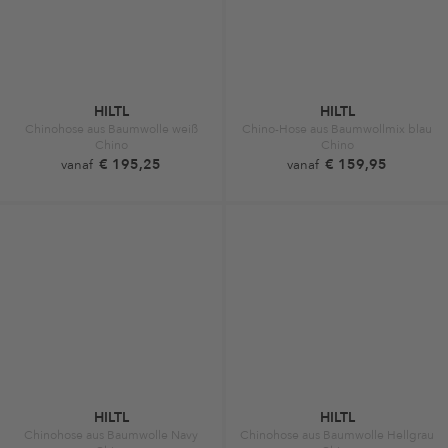
HILTL
HILTL
Chinohose aus Baumwolle weiß
Chino-Hose aus Baumwollmix blau
Chino
Chino
€ 195,25
€ 159,95
vanaf
vanaf
HILTL
HILTL
Chinohose aus Baumwolle Navy
Chinohose aus Baumwolle Hellgrau