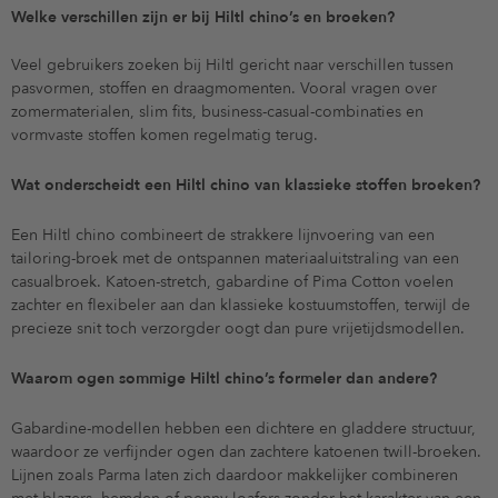
Welke verschillen zijn er bij Hiltl chino’s en broeken?
Veel gebruikers zoeken bij Hiltl gericht naar verschillen tussen
pasvormen, stoffen en draagmomenten. Vooral vragen over
zomermaterialen, slim fits, business-casual-combinaties en
vormvaste stoffen komen regelmatig terug.
Wat onderscheidt een Hiltl chino van klassieke stoffen broeken?
Een Hiltl chino combineert de strakkere lijnvoering van een
tailoring-broek met de ontspannen materiaaluitstraling van een
casualbroek. Katoen-stretch, gabardine of Pima Cotton voelen
zachter en flexibeler aan dan klassieke kostuumstoffen, terwijl de
precieze snit toch verzorgder oogt dan pure vrijetijdsmodellen.
Waarom ogen sommige Hiltl chino’s formeler dan andere?
Gabardine-modellen hebben een dichtere en gladdere structuur,
waardoor ze verfijnder ogen dan zachtere katoenen twill-broeken.
Lijnen zoals Parma laten zich daardoor makkelijker combineren