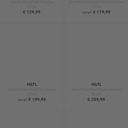
Slim-Fit Chinohose Tilo Grau
Slim-Fit Chinohose Tilo Dunkelblau
Chino
Chino
€ 129,95
€ 179,95
vanaf
HILTL
HILTL
Slim-Fit Chinohose Tilo Beige
Slim-Fit Baumwollhose Hellgrau
Chino
Broek
€ 199,95
€ 209,95
vanaf