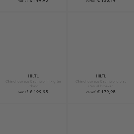
€ 199,95
€ 156,19
vanaf
vanaf
HILTL
HILTL
Chinohose aus Baumwollmix grün
Chinohose aus Baumwolle blau
Chino
Casual broeken
€ 199,95
€ 179,95
vanaf
vanaf