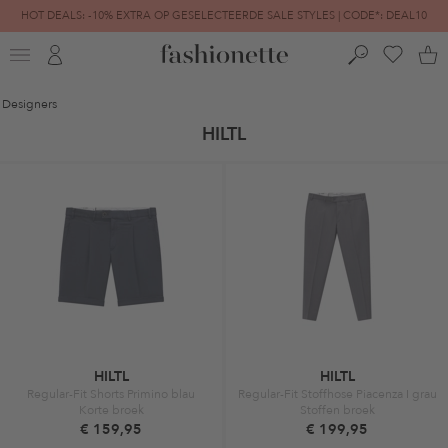
HOT DEALS: -10% EXTRA OP GESELECTEERDE SALE STYLES | CODE*: DEAL10
FINAL SALE | TOT -80% GEREDUCEERD
Designers
HILTL
HILTL
HILTL
Regular-Fit Shorts Primino blau
Regular-Fit Stoffhose Piacenza I grau
Korte broek
Stoffen broek
€ 159,95
€ 199,95