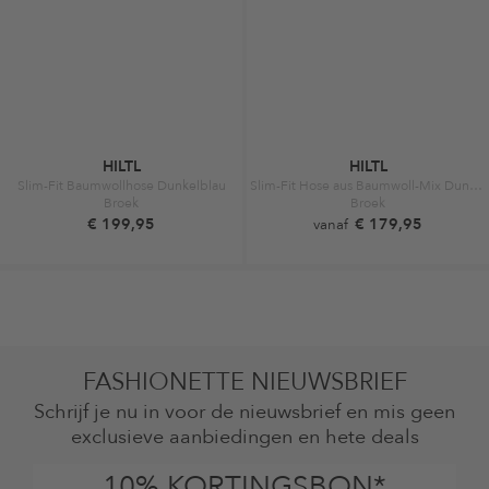
HILTL
HILTL
Slim-Fit Baumwollhose Dunkelblau
Slim-Fit Hose aus Baumwoll-Mix Dunkelblau
Broek
Broek
€ 199,95
€ 179,95
vanaf
FASHIONETTE NIEUWSBRIEF
Schrijf je nu in voor de nieuwsbrief en mis geen
exclusieve aanbiedingen en hete deals
10% KORTINGSBON*