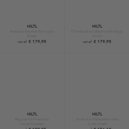
HILTL
HILTL
Hose aus Baumwollmix grün
Chinohose aus Baumwolle beige
Broek
Chino
€ 179,95
€ 179,95
vanaf
vanaf
HILTL
HILTL
Regular-Fit Hose blau
Shorts aus Materialmix blau
Casual broeken
Korte broek