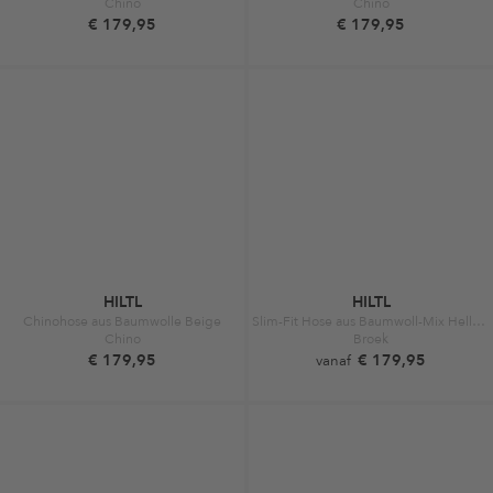
Chino
Chino
€ 179,95
€ 179,95
HILTL
HILTL
Chinohose aus Baumwolle Beige
Slim-Fit Hose aus Baumwoll-Mix Hellbraun
Chino
Broek
€ 179,95
€ 179,95
vanaf