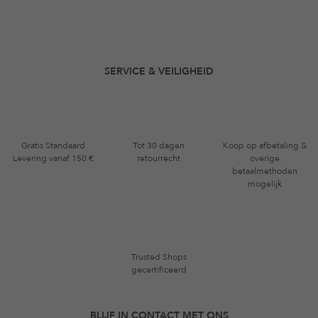
SERVICE & VEILIGHEID
Gratis Standaard
Tot 30 dagen
Koop op afbetaling &
Levering vanaf 150 €
retourrecht
overige
betaalmethoden
mogelijk
Trusted Shops
gecertificeerd
BLIJF IN CONTACT MET ONS