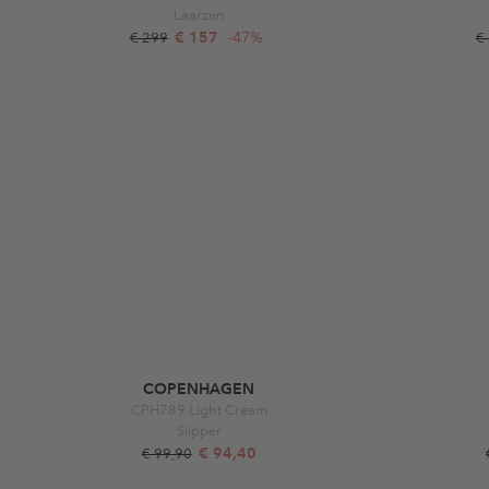
Laarzen
€ 157
-47%
€ 299
€
COPENHAGEN
CPH789 Light Cream
Slipper
€ 94,40
€ 99,90