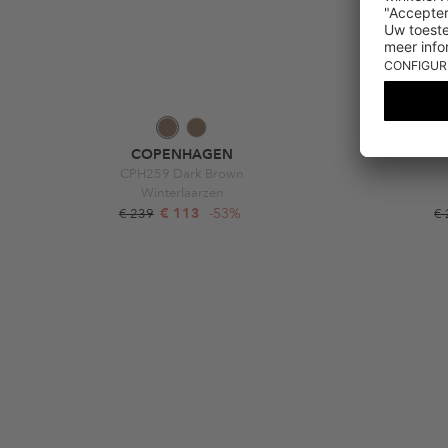
COPENHAGEN
CPH259 Dark Brown
Winterlaarzen
€ 113
-53%
€ 239
€