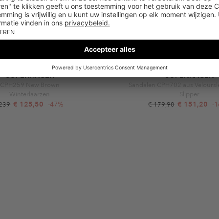
COPENHAGEN
COPENHAGEN
CPH259 New Brown
Sandalen CPH702 aus Veloursl
Winterlaarzen
Slipper
€ 125,50
-47%
€ 151,20
-
 239
€ 179,90