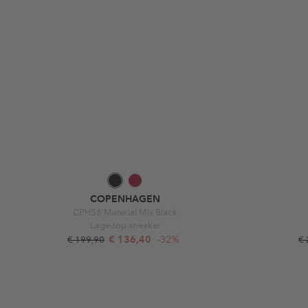
COPENHAGEN
CPH56 Material Mix Black
Lage-top sneaker
€ 136,40
-32%
€ 199,90
€