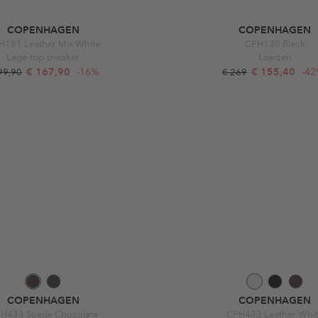
COPENHAGEN
COPENHAGEN
H181 Leather Mix White
CPH130 Black
Lage-top sneaker
Laarzen
€ 167,90
-16%
€ 155,40
-4
99,90
€ 269
COPENHAGEN
COPENHAGEN
H433 Suede Chocolate
CPH433 Leather Whi