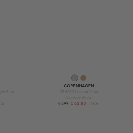
COPENHAGEN
ght Blue
CPH232 Leather Silver
Cowboy Boots
3%
€ 62,80
-79%
€ 299