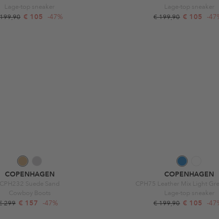
Lage-top sneaker
Lage-top sneaker
€ 105
-47%
€ 105
-47
 199,90
€ 199,90
COPENHAGEN
COPENHAGEN
CPH232 Suede Sand
CPH75 Leather Mix Light Gr
Cowboy Boots
Lage-top sneaker
€ 157
-47%
€ 105
-47
€ 299
€ 199,90