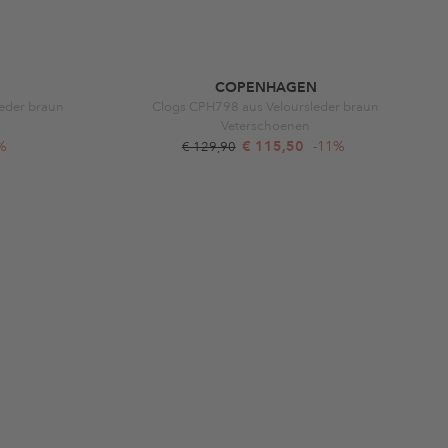
COPENHAGEN
eder braun
Clogs CPH798 aus Veloursleder braun
Veterschoenen
%
€ 115,50
-11%
€ 129,90