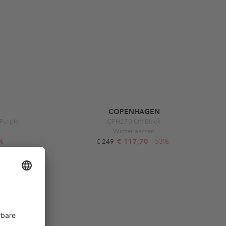
COPENHAGEN
Purple
CPH270 Off Black
Winterlaarzen
%
€ 117,70
-53%
€ 249