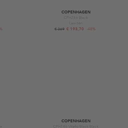
COPENHAGEN
CPH286 Black
Laarzen
2%
€ 193,70
-48%
€ 369
COPENHAGEN
te
CPH146 Vitello Black Black