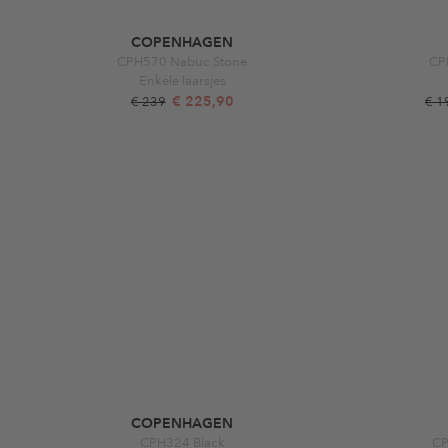
COPENHAGEN
CPH570 Nabuc Stone
CP
Enkele laarsjes
€ 225,90
€ 239
€ 1
COPENHAGEN
CPH324 Black
CP