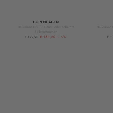
COPENHAGEN
Ballerinas CPH884 aus Leder schwarz
Ballerinas
Balletschoenen
€ 151,20
-16%
€ 179,90
€ 1