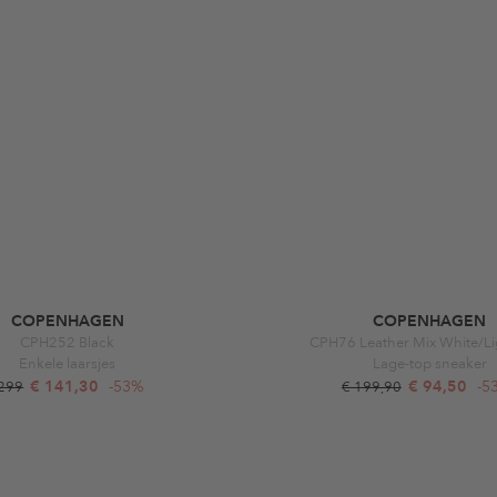
COPENHAGEN
COPENHAGEN
CPH252 Black
CPH76 Leather Mix White/Li
Enkele laarsjes
Lage-top sneaker
€ 141,30
-53%
€ 94,50
-5
 299
€ 199,90