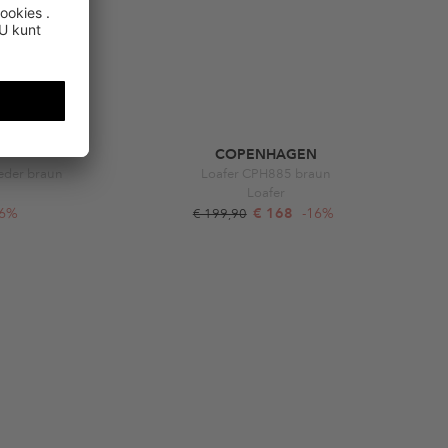
COPENHAGEN
eder braun
Loafer CPH885 braun
Loafer
16%
€ 168
-16%
€ 199,90