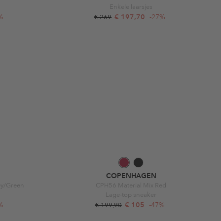
Enkele laarsjes
%
€ 197,70
-27%
€ 269
COPENHAGEN
ey/Green
CPH56 Material Mix Red
Lage-top sneaker
%
€ 105
-47%
€ 199,90