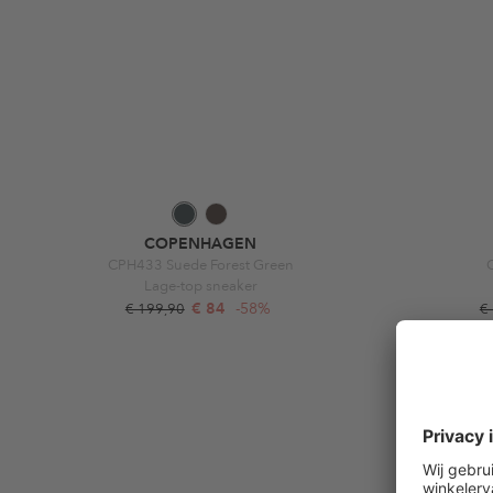
COPENHAGEN
CPH433 Suede Forest Green
Lage-top sneaker
€ 84
-58%
€ 199,90
€