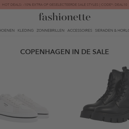
HOT DEALS: -10% EXTRA OP GESELECTEERDE SALE STYLES | CODE*: DEAL10
FINAL SALE | TOT -80% GEREDUCEERD
HOENEN
KLEDING
ZONNEBRILLEN
ACCESSOIRES
SIERADEN & HORL
COPENHAGEN IN DE SALE