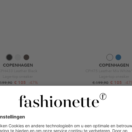
COPENHAGEN
COPENHAGEN
CPH433 Leather Black
CPH75 Leather Mix White/
Lage-top sneaker
Lage-top sneaker
€ 105
-47%
€ 105
-47
 199,90
€ 199,90