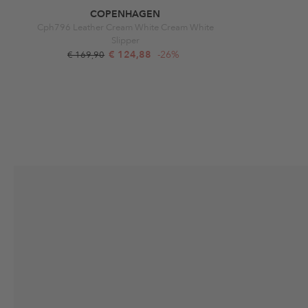
COPENHAGEN
Cph796 Leather Cream White Cream White
Slipper
€ 124,88
-26%
€ 169,90