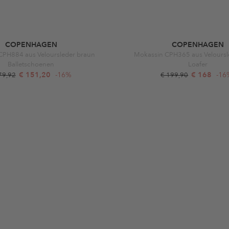
COPENHAGEN
COPENHAGEN
 CPH884 aus Veloursleder braun
Mokassin CPH365 aus Veloursl
Balletschoenen
Loafer
€ 151,20
-16%
€ 168
-16
79,92
€ 199,90