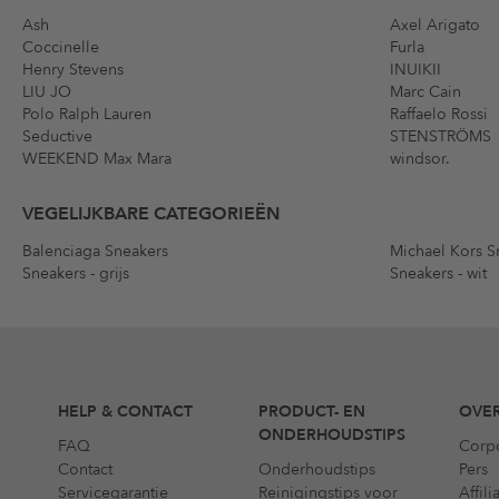
Ash
Axel Arigato
Coccinelle
Furla
Henry Stevens
INUIKII
LIU JO
Marc Cain
Polo Ralph Lauren
Raffaelo Rossi
Seductive
STENSTRÖMS
WEEKEND Max Mara
windsor.
VEGELIJKBARE CATEGORIEËN
Balenciaga Sneakers
Michael Kors S
Sneakers - grijs
Sneakers - wit
HELP & CONTACT
PRODUCT- EN
OVER
ONDERHOUDSTIPS
FAQ
Corp
Contact
Onderhoudstips
Pers
Servicegarantie
Reinigingstips voor
Affil