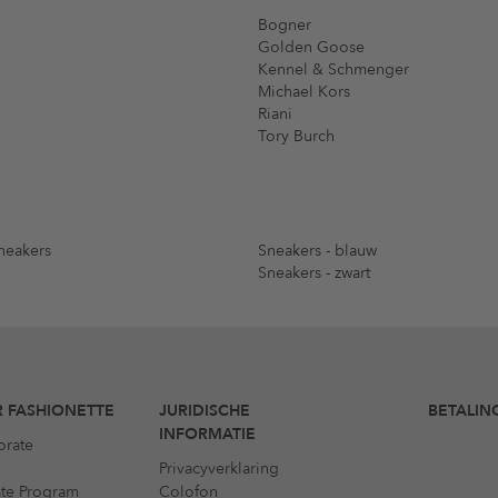
Bogner
Golden Goose
Kennel & Schmenger
Michael Kors
Riani
Tory Burch
neakers
Sneakers - blauw
Sneakers - zwart
 FASHIONETTE
JURIDISCHE
BETALIN
INFORMATIE
orate
Privacyverklaring
iate Program
Colofon