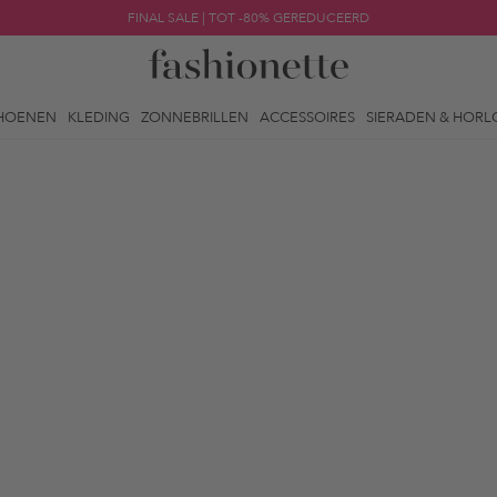
FINAL SALE | TOT -80% GEREDUCEERD
HOENEN
KLEDING
ZONNEBRILLEN
ACCESSOIRES
SIERADEN & HORL