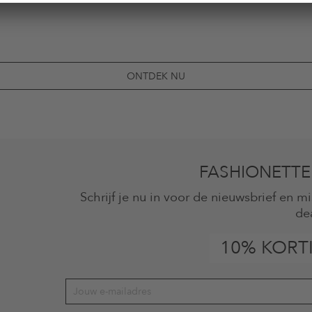
ONTDEK NU
FASHIONETTE
Schrijf je nu in voor de nieuwsbrief en 
de
10% KORT