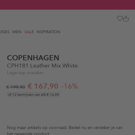
OGES
MEN
SALE
INSPIRATION
COPENHAGEN
CPH181 Leather Mix White
Lage-top sneaker
€ 167,90
-16%
€ 199,90
of 12 termijnen van elk
€ 16,09
Nog maar
artikels op voorraad. Bestel nu en verzeker je van
het gewenste product