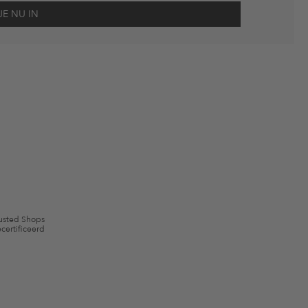
scherming
en me via e-mail herinnert aan niet bestelde artikelen in mijn
gebruik.
en kunnen zijn uitgesloten. De voorwaarden zoals vastgelegd in §9 van de
usted Shops
certificeerd