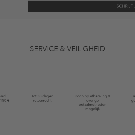
vens gebruikt voor reclamedoeleinden conform de bepalingen
inzakegegevensbe
 of bekeken artikelen. Ik kan deze toestemming altijd herroepen voor toekomstig 
SERVICE & VEILIGHEID
eldig op de categorie kleding en pre-loved artikelen. Bepaalde merken en artikel
aard
Tot 30 dagen
Koop op afbetaling &
Tr
 150 €
retourrecht
overige
ge
betaalmethoden
mogelijk