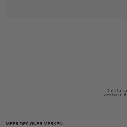
Jouw toestemming
Ik ga ermee akkoord dat The Platform Group AG mijn persoonlijke gege
winkelmandje. Deze e-mails kunnen aangepast zijn aan door mij gekochte
Waardebonvoorwaarden
*De kortingsbon is vanaf de registratie 60 dagen eenmalig geldig. Niet g
algemene voorwaarden zijn van toepassing.
Gratis Stand
Levering vanaf
MEER DESIGNER MERKEN