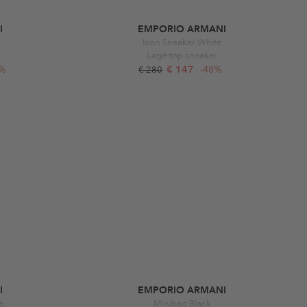
I
EMPORIO ARMANI
Icon Sneaker White
Lage-top sneaker
7%
€ 147
-48%
€ 280
I
EMPORIO ARMANI
e
Minibag Black