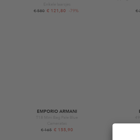
Enkele laarsjes
€ 121,80
-79%
€ 580
€
EMPORIO ARMANI
T18 Mini Bag Pale Blue
49
Cameratas
€ 155,90
€ 165
€