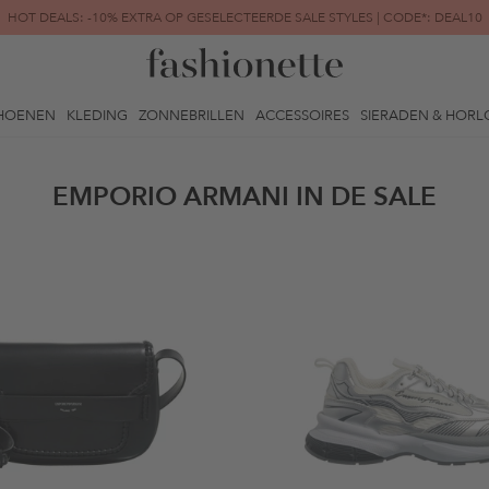
HOT DEALS: -10% EXTRA OP GESELECTEERDE SALE STYLES | CODE*: DEAL10
FINAL SALE | TOT -80% GEREDUCEERD
HOENEN
KLEDING
ZONNEBRILLEN
ACCESSOIRES
SIERADEN & HORL
EMPORIO ARMANI IN DE SALE