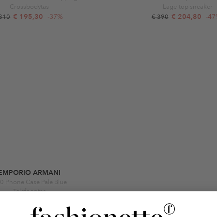
Crossbodytas
Lage-top sneaker
€ 195,30
-37%
€ 204,80
-4
 310
€ 390
EMPORIO ARMANI
0 Phone Case Pale Blue
Telefoontas
€ 113,40
-16%
 135