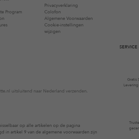
Privacyverklaring
iate Program
Colofon
on
Algemene Voorwaarden
ures
Cookie-instellingen
wijzigen
SERVICE 
Gratis
Levering
te.nl uitsluitend naar Nederland verzenden.
Trust
isselbaar op alle artikelen op de pagina
gecer
egd in artikel 9 van de algemene voorwaarden zijn