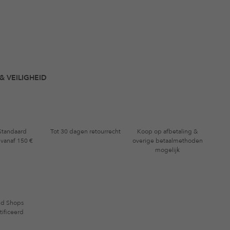
& VEILIGHEID
 Standaard
Tot 30 dagen retourrecht
Koop op afbetaling &
 vanaf 150 €
overige betaalmethoden
mogelijk
ed Shops
tificeerd