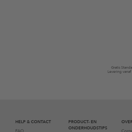
Jouw toestemming
Ik ga ermee akkoord dat The Platform Group AG mijn persoonlijke gege
winkelmandje. Deze e-mails kunnen aangepast zijn aan door mij gekochte
Waardebonvoorwaarden
*De kortingsbon is vanaf de registratie 60 dagen eenmalig geldig. Niet g
algemene voorwaarden zijn van toepassing.
Gratis Stand
Levering vanaf
HELP & CONTACT
PRODUCT- EN
OVER
ONDERHOUDSTIPS
FAQ
Corp