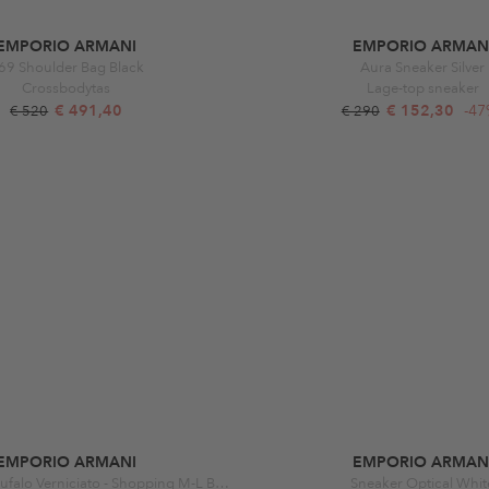
EMPORIO ARMANI
EMPORIO ARMAN
69 Shoulder Bag Black
Aura Sneaker Silver
Crossbodytas
Lage-top sneaker
€ 491,40
€ 152,30
-4
€ 520
€ 290
EMPORIO ARMANI
EMPORIO ARMAN
Shopping M-L Bufalo Verniciato - Shopping M-L Bufa Carminio/Taupe
Sneaker Optical Whit