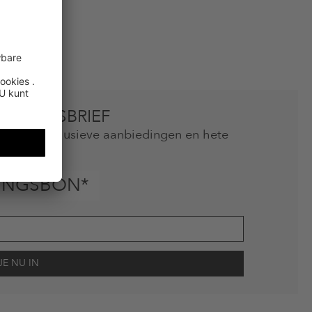
 NIEUWSBRIEF
mis geen exclusieve aanbiedingen en hete
als
INGSBON*