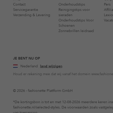
Contact
Onderhoudstips
Pers
Servicegarantie
Reinigingstips voor
Affil
Verzending & Levering
sieraden
Lexic
Onderhoudstips Voor
Vacat
Schoenen
Zonnebrillen leidraad
JE BENT NU OP
Nederland
land wijzigen
Houd er rekening mee dat wij vanaf het domein www.fashionet
© 2026 - fashionette Plattform GmbH
*De kortingsbon is tot en met 12-08-2026 meerdere keren inw
fashionette.nl/selected-styles. De voorwaarden zoals vastgel
van toepassing.