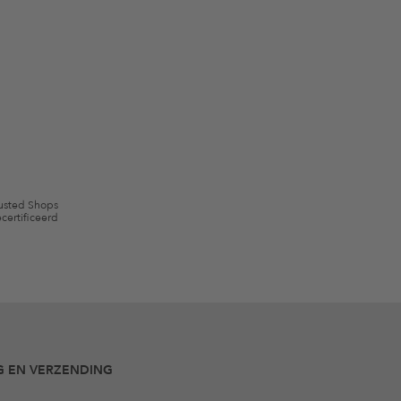
scherming
en me via e-mail herinnert aan niet bestelde artikelen in mijn
gebruik.
en kunnen zijn uitgesloten. De voorwaarden zoals vastgelegd in §9 van de
usted Shops
certificeerd
G EN VERZENDING