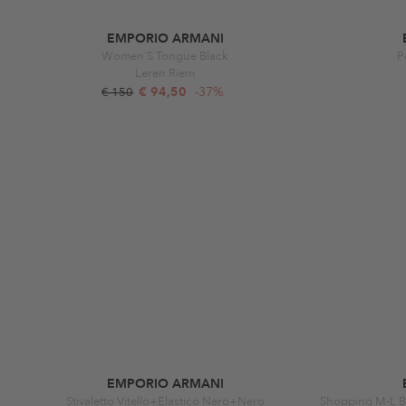
EMPORIO ARMANI
Women'S Tongue Black
P
Leren Riem
€ 94,50
-37%
€ 150
EMPORIO ARMANI
Stivaletto Vitello+Elastico Nero+Nero