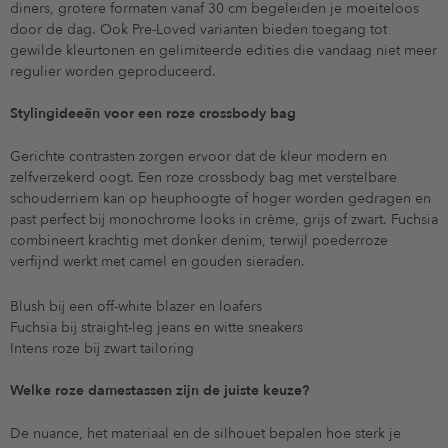
diners, grotere formaten vanaf 30 cm begeleiden je moeiteloos
door de dag. Ook Pre-Loved varianten bieden toegang tot
gewilde kleurtonen en gelimiteerde edities die vandaag niet meer
regulier worden geproduceerd.
Stylingideeën voor een roze crossbody bag
Gerichte contrasten zorgen ervoor dat de kleur modern en
zelfverzekerd oogt. Een roze crossbody bag met verstelbare
schouderriem kan op heuphoogte of hoger worden gedragen en
past perfect bij monochrome looks in crème, grijs of zwart. Fuchsia
combineert krachtig met donker denim, terwijl poederroze
verfijnd werkt met camel en gouden sieraden.
Blush bij een off-white blazer en loafers
Fuchsia bij straight-leg jeans en witte sneakers
Intens roze bij zwart tailoring
Welke roze damestassen zijn de juiste keuze?
De nuance, het materiaal en de silhouet bepalen hoe sterk je