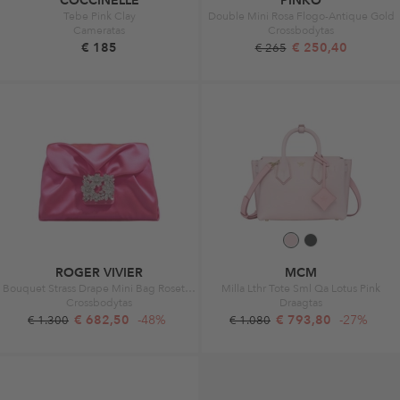
COCCINELLE
PINKO
Tebe Pink Clay
Double Mini Rosa Flogo-Antique Gold
Cameratas
Crossbodytas
€ 185
€ 250,40
€ 265
ROGER VIVIER
MCM
Bouquet Strass Drape Mini Bag Rosetto Chiaro
Milla Lthr Tote Sml Qa Lotus Pink
Crossbodytas
Draagtas
€ 682,50
-48%
€ 793,80
-27%
€ 1.300
€ 1.080