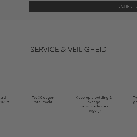
vens gebruikt voor reclamedoeleinden conform de bepalingen
inzakegegevensbe
 of bekeken artikelen. Ik kan deze toestemming altijd herroepen voor toekomstig 
SERVICE & VEILIGHEID
eldig op de categorie kleding en pre-loved artikelen. Bepaalde merken en artikel
aard
Tot 30 dagen
Koop op afbetaling &
Tr
 150 €
retourrecht
overige
ge
betaalmethoden
mogelijk