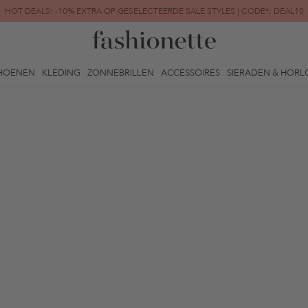
HOT DEALS: -10% EXTRA OP GESELECTEERDE SALE STYLES | CODE*: DEAL10
FINAL SALE | TOT -80% GEREDUCEERD
HOENEN
KLEDING
ZONNEBRILLEN
ACCESSOIRES
SIERADEN & HORL