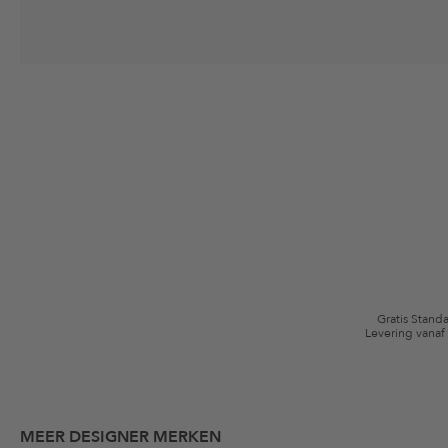
Jouw toestemming
Ik ga ermee akkoord dat The Platform Group AG mijn persoonlijke gege
winkelmandje. Deze e-mails kunnen aangepast zijn aan door mij gekochte
Waardebonvoorwaarden
*De kortingsbon is vanaf de registratie 60 dagen eenmalig geldig. Niet g
algemene voorwaarden zijn van toepassing.
Gratis Stand
Levering vanaf
MEER DESIGNER MERKEN