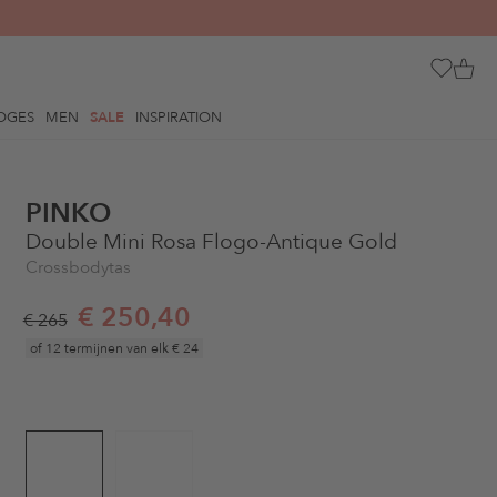
OGES
MEN
SALE
INSPIRATION
PINKO
Double Mini Rosa Flogo-Antique Gold
Crossbodytas
€ 250,40
€ 265
of 12 termijnen van elk
€ 24