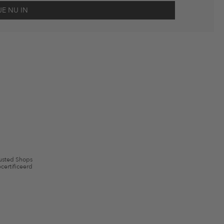
scherming
en me via e-mail herinnert aan niet bestelde artikelen in mijn
gebruik.
en kunnen zijn uitgesloten. De voorwaarden zoals vastgelegd in §9 van de
usted Shops
certificeerd