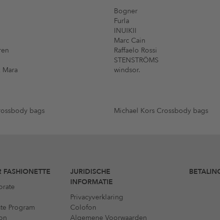
Bogner
Furla
INUIKII
Marc Cain
ren
Raffaelo Rossi
STENSTRÖMS
 Mara
windsor.
rossbody bags
Michael Kors Crossbody bags
 FASHIONETTE
JURIDISCHE
BETALIN
INFORMATIE
orate
Privacyverklaring
iate Program
Colofon
on
Algemene Voorwaarden