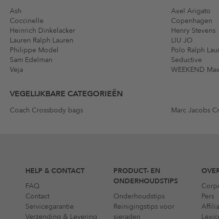
Ash
Axel Arigato
Coccinelle
Copenhagen
Heinrich Dinkelacker
Henry Stevens
Lauren Ralph Lauren
LIU JO
Philippe Model
Polo Ralph Lau
Sam Edelman
Seductive
Veja
WEEKEND Max
VEGELIJKBARE CATEGORIEËN
Coach Crossbody bags
Marc Jacobs C
HELP & CONTACT
PRODUCT- EN
OVER
ONDERHOUDSTIPS
FAQ
Corp
Contact
Onderhoudstips
Pers
Servicegarantie
Reinigingstips voor
Affil
Verzending & Levering
sieraden
Lexic