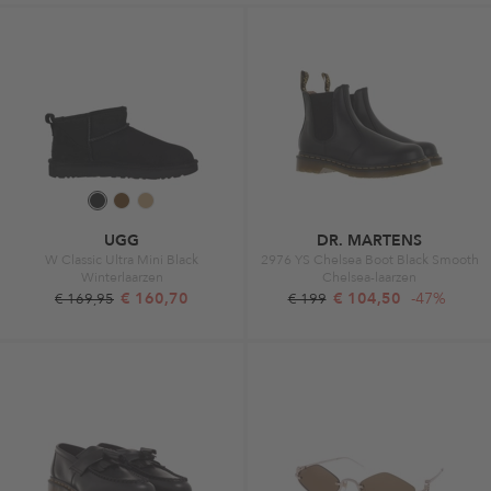
UGG
DR. MARTENS
W Classic Ultra Mini Black
2976 YS Chelsea Boot Black Smooth
Winterlaarzen
Chelsea-laarzen
€ 160,70
€ 104,50
-47%
€ 169,95
€ 199