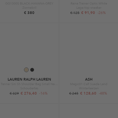
GG1300S BLACK-HAVANA-GREY
Raina Trainer Optic White
Zonnebril
Lage-top sneaker
€ 380
€ 91,90
-26%
€ 125
LAUREN RALPH LAUREN
ASH
Tanner Sm Sh Shoulder Bag Small Natural/Lauren Tan
Magic01 Calf Suede Land
Schoudertas
Winterlaarzen
€ 276,40
-16%
€ 128,60
-48%
€ 329
€ 245