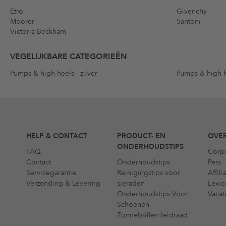
Etro
Givenchy
Moorer
Santoni
Victoria Beckham
VEGELIJKBARE CATEGORIEËN
Pumps & high heels - zilver
Pumps & high h
HELP & CONTACT
PRODUCT- EN
OVER
ONDERHOUDSTIPS
FAQ
Corp
Contact
Onderhoudstips
Pers
Servicegarantie
Reinigingstips voor
Affil
Verzending & Levering
sieraden
Lexic
Onderhoudstips Voor
Vacat
Schoenen
Zonnebrillen leidraad