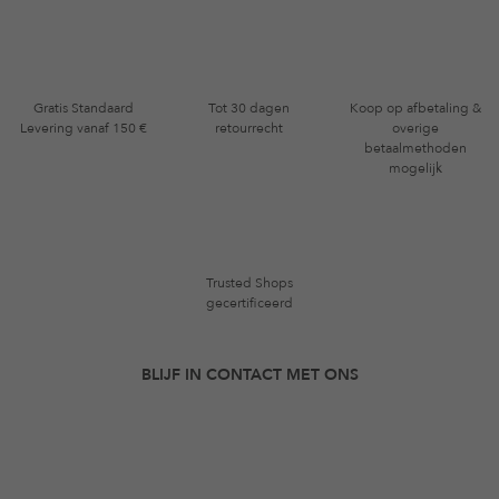
Gratis Standaard
Tot 30 dagen
Koop op afbetaling &
Levering vanaf 150 €
retourrecht
overige
betaalmethoden
mogelijk
Trusted Shops
gecertificeerd
BLIJF IN CONTACT MET ONS