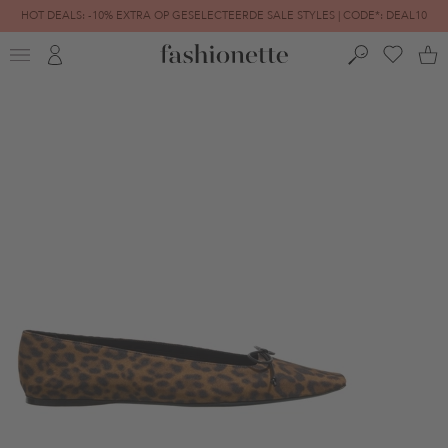
HOT DEALS: -10% EXTRA OP GESELECTEERDE SALE STYLES | CODE*: DEAL10
FINAL SALE | TOT -80% GEREDUCEERD