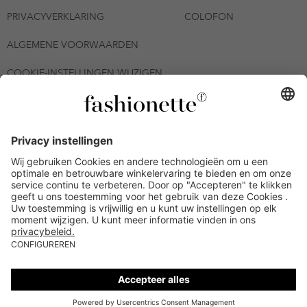
PRIVACYVERKLARING
COLOFON
ALGEMENE VOORWAARDEN
COOKIE-INSTELLINGEN WIJZIGEN
© 2026 - fashionette Plattform GmbH
*De kortingsbon is tot en met 12-08-2026 meerdere keren
inwisselbaar op alle artikelen op de pagina
fashionette.nl/selected-styles. De voorwaarden zoals vastgelegd in
artikel 9 van de algemene voorwaarden zijn van toepassing.
Bepaalde merken en artikelen kunnen uitgesloten zijn.
Kredietwaardigheid nodig. Alle prijzen inclusief btw en zonder
verzendkosten. De personen die genoemd of gepresenteerd zijn,
hebben geen van de aangeboden producten op de site
goedgekeurd of aanbevolen.