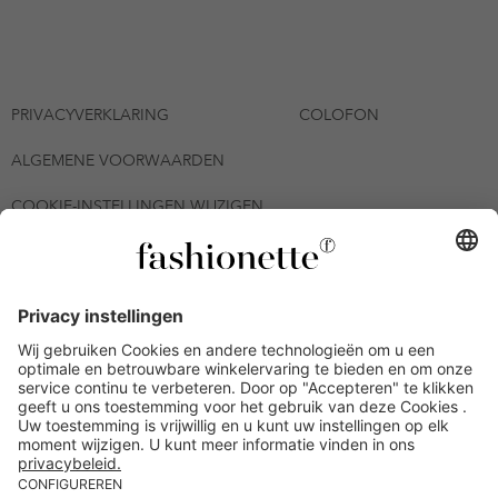
PRIVACYVERKLARING
COLOFON
ALGEMENE VOORWAARDEN
COOKIE-INSTELLINGEN WIJZIGEN
© 2026 - fashionette Plattform GmbH
*De kortingsbon is tot en met 12-08-2026 meerdere keren
inwisselbaar op alle artikelen op de pagina
fashionette.nl/selected-styles. De voorwaarden zoals vastgelegd in
artikel 9 van de algemene voorwaarden zijn van toepassing.
Bepaalde merken en artikelen kunnen uitgesloten zijn.
Kredietwaardigheid nodig. Alle prijzen inclusief btw en zonder
verzendkosten. De personen die genoemd of gepresenteerd zijn,
hebben geen van de aangeboden producten op de site