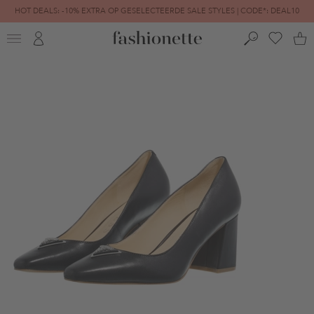
HOT DEALS: -10% EXTRA OP GESELECTEERDE SALE STYLES | CODE*: DEAL10
FINAL SALE | TOT -80% GEREDUCEERD