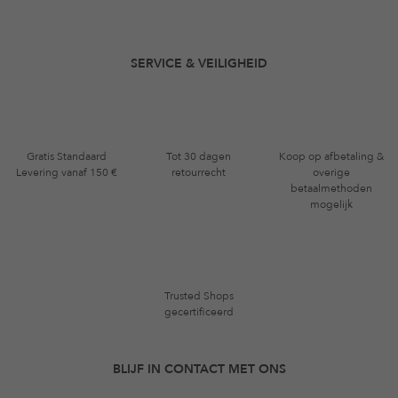
SERVICE & VEILIGHEID
Gratis Standaard
Tot 30 dagen
Koop op afbetaling &
Levering vanaf 150 €
retourrecht
overige
betaalmethoden
mogelijk
Trusted Shops
gecertificeerd
BLIJF IN CONTACT MET ONS