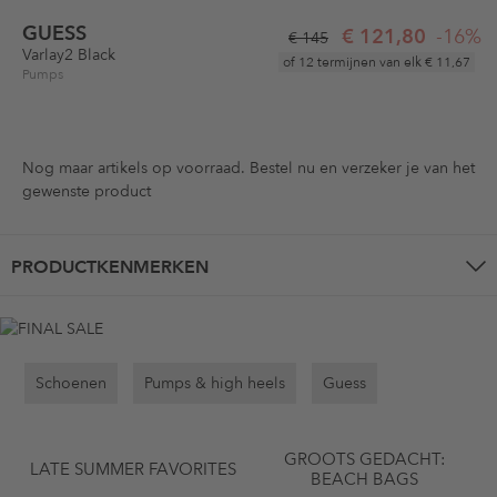
GUESS
€ 121,80
-16%
€ 145
Varlay2 Black
of 12 termijnen van elk
€ 11,67
Pumps
Nog maar
artikels op voorraad. Bestel nu en verzeker je van het
gewenste product
PRODUCTKENMERKEN
Schoenen
Pumps & high heels
Guess
GROOTS GEDACHT:
LATE SUMMER FAVORITES
BEACH BAGS