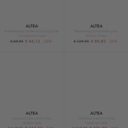
ALTEA
ALTEA
Krawatte aus Seidenmischung blau
Beanie aus Schurwolle grau
Lichtgewicht Sjaal
Wollen Hoed
€ 66,12
-26%
€ 80,82
-26%
€ 89,95
€ 109,95
ALTEA
ALTEA
Schal aus Schurwolle blau
Schal aus Kaschmir blau
Wollen Sjaal
Kasjmier Sjaal