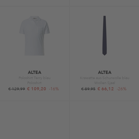
ALTEA
ALTEA
Poloshirt Terry blau
Krawatte aus Schurwolle blau
Poloshirt
Wollen Sjaal
€ 109,20
-16%
€ 66,12
-26%
€ 129,99
€ 89,95