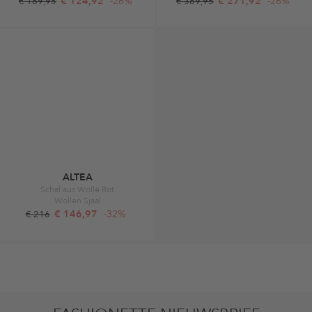
€ 124,92
-26%
€ 271,92
-26%
€ 169,95
€ 369,95
ALTEA
Schal aus Wolle Rot
Wollen Sjaal
€ 146,97
-32%
€ 216