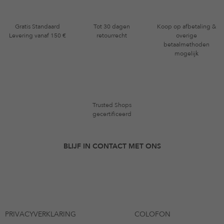
Gratis Standaard
Tot 30 dagen
Koop op afbetaling &
Levering vanaf 150 €
retourrecht
overige
betaalmethoden
mogelijk
Trusted Shops
gecertificeerd
BLIJF IN CONTACT MET ONS
PRIVACYVERKLARING
COLOFON