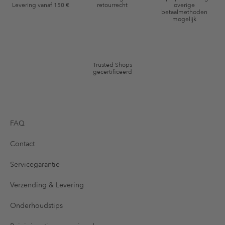
Levering vanaf 150 €
retourrecht
overige
*De kortingsbon is vanaf de registratie 60 dagen eenmalig geldig. Niet
betaalmethoden
mogelijk
geldig op de categorie kleding en pre-loved artikelen. Bepaalde merken
en artikelen kunnen zijn uitgesloten. De voorwaarden zoals vastgelegd in
§9 van de algemene voorwaarden zijn van toepassing.
Trusted Shops
gecertificeerd
FAQ
Contact
Servicegarantie
Verzending & Levering
Onderhoudstips