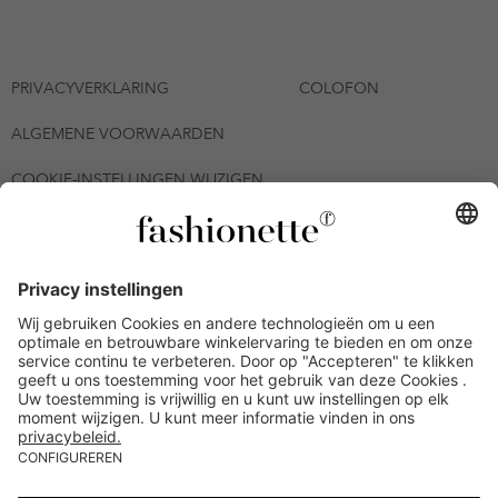
PRIVACYVERKLARING
COLOFON
ALGEMENE VOORWAARDEN
COOKIE-INSTELLINGEN WIJZIGEN
© 2026 - fashionette Plattform GmbH
*De kortingsbon is tot en met 12-08-2026 meerdere keren
inwisselbaar op alle artikelen op de pagina
fashionette.nl/selected-styles. De voorwaarden zoals vastgelegd in
artikel 9 van de algemene voorwaarden zijn van toepassing.
Bepaalde merken en artikelen kunnen uitgesloten zijn.
Kredietwaardigheid nodig. Alle prijzen inclusief btw en zonder
verzendkosten. De personen die genoemd of gepresenteerd zijn,
hebben geen van de aangeboden producten op de site
goedgekeurd of aanbevolen.