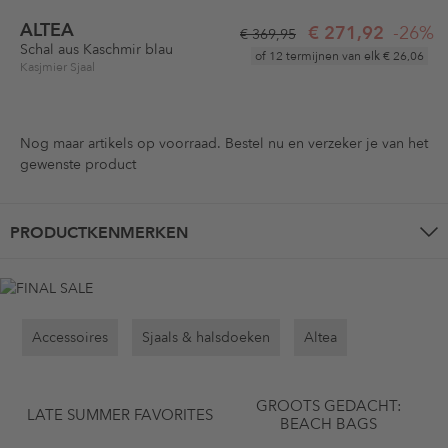
ALTEA
€ 271,92
-26%
€ 369,95
Schal aus Kaschmir blau
of 12 termijnen van elk
€ 26,06
Kasjmier Sjaal
Nog maar
artikels op voorraad. Bestel nu en verzeker je van het
gewenste product
PRODUCTKENMERKEN
Accessoires
Sjaals & halsdoeken
Altea
GROOTS GEDACHT:
LATE SUMMER FAVORITES
BEACH BAGS