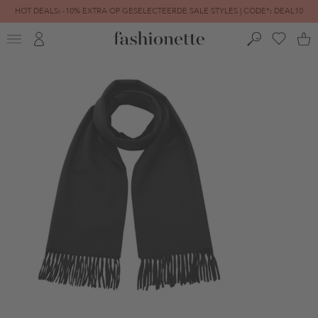
HOT DEALS: -10% EXTRA OP GESELECTEERDE SALE STYLES | CODE*: DEAL10
FINAL SALE | TOT -80% GEREDUCEERD