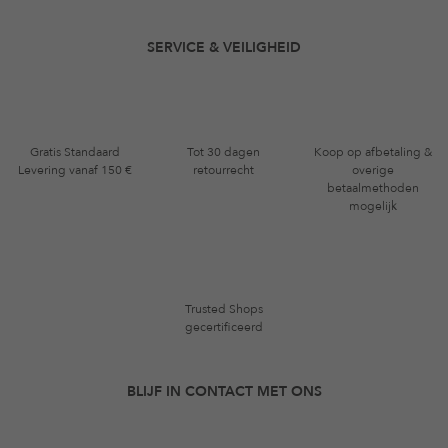
SERVICE & VEILIGHEID
Gratis Standaard
Tot 30 dagen
Koop op afbetaling &
Levering vanaf 150 €
retourrecht
overige
betaalmethoden
mogelijk
Trusted Shops
gecertificeerd
BLIJF IN CONTACT MET ONS