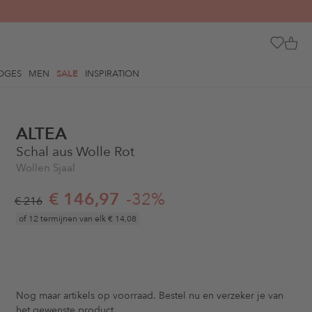
OGES
MEN
SALE
INSPIRATION
ALTEA
Schal aus Wolle Rot
Wollen Sjaal
€ 146,97
-32%
€ 216
of 12 termijnen van elk
€ 14,08
Nog maar
artikels op voorraad. Bestel nu en verzeker je van
het gewenste product