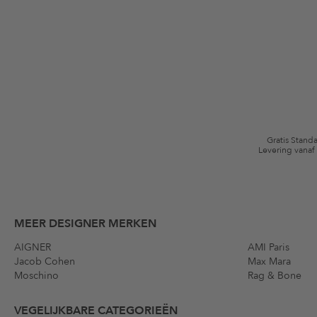
Ik ga ermee akkoord dat The Platform Group AG mijn persoonlijke gege
winkelmandje. Deze e-mails kunnen aangepast zijn aan door mij gekochte
Waardebonvoorwaarden
*De kortingsbon is vanaf de registratie 60 dagen eenmalig geldig. Niet g
algemene voorwaarden zijn van toepassing.
Gratis Stand
Levering vanaf
MEER DESIGNER MERKEN
AIGNER
AMI Paris
Jacob Cohen
Max Mara
Moschino
Rag & Bone
VEGELIJKBARE CATEGORIEËN