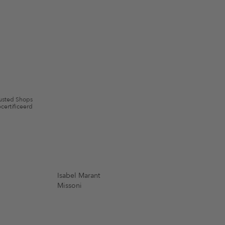
scherming
en me via e-mail herinnert aan niet bestelde artikelen in mijn
gebruik.
en kunnen zijn uitgesloten. De voorwaarden zoals vastgelegd in §9 van de
usted Shops
certificeerd
Isabel Marant
Missoni