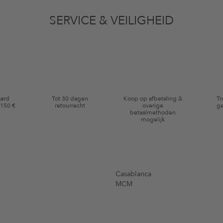
vens gebruikt voor reclamedoeleinden conform de bepalingen
inzakegegevensbe
 of bekeken artikelen. Ik kan deze toestemming altijd herroepen voor toekomstig 
SERVICE & VEILIGHEID
eldig op de categorie kleding en pre-loved artikelen. Bepaalde merken en artikel
aard
Tot 30 dagen
Koop op afbetaling &
Tr
 150 €
retourrecht
overige
ge
betaalmethoden
mogelijk
Casablanca
MCM