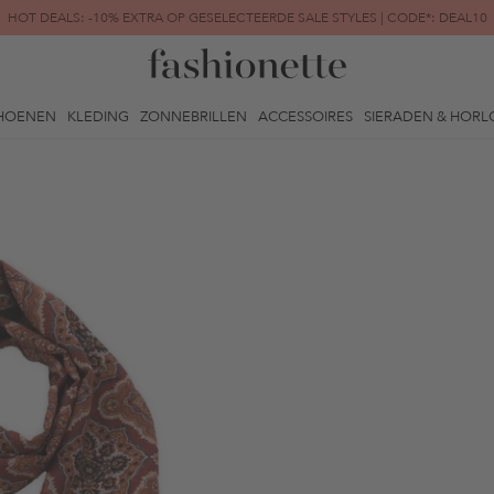
HOT DEALS: -10% EXTRA OP GESELECTEERDE SALE STYLES | CODE*: DEAL10
FINAL SALE | TOT -80% GEREDUCEERD
HOENEN
KLEDING
ZONNEBRILLEN
ACCESSOIRES
SIERADEN & HORL