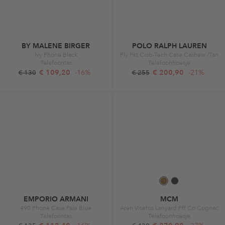
BY MALENE BIRGER
POLO RALPH LAUREN
Ivy Phone Black
Ply Pkt Crsb-Tech Case Cashew /Tan
Telefoontas
Telefoonhoesje
€ 109,20
-16%
€ 200,90
-21%
€ 130
€ 255
EMPORIO ARMANI
MCM
490 Phone Case Pale Blue
Aren Visetos Lanyard Fff Co Cognac
Telefoontas
Telefoonhoesje