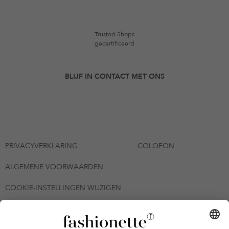
Trusted Shops
gecertificeerd
BLIJF IN CONTACT MET ONS
PRIVACYVERKLARING
COLOFON
ALGEMENE VOORWAARDEN
COOKIE-INSTELLINGEN WIJZIGEN
© 2026 - fashionette Plattform GmbH