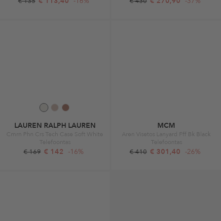
€ 113,40
-16%
€ 270,90
-37%
€ 135
€ 430
LAUREN RALPH LAUREN
MCM
Cmrn Phn Crs Tech Case Soft White
Aren Visetos Lanyard Fff Bk Black
Telefoontas
Telefoontas
€ 142
-16%
€ 301,40
-26%
€ 169
€ 410