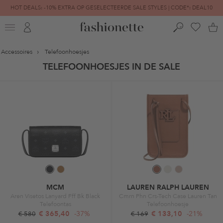
HOT DEALS: -10% EXTRA OP GESELECTEERDE SALE STYLES | CODE*: DEAL10
FINAL SALE | TOT -80% GEREDUCEERD
Accessoires
Telefoonhoesjes
TELEFOONHOESJES IN DE SALE
MCM
LAUREN RALPH LAUREN
Aren Visetos Lanyard Fff Bk Black
Cmrn Phn Crs-Tech Case Lauren Tan
Telefoontas
Telefoonhoesje
€ 365,40
-37%
€ 133,10
-21%
€ 580
€ 169