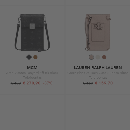
MCM
LAUREN RALPH LAUREN
Aren Visetos Lanyard Fff Bk Black
Cmrn Phn Crs Tech Case Sunrise Blush
Telefoontas
Telefoontas
€ 270,90
-37%
€ 159,70
€ 430
€ 169