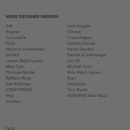
MEER DESIGNER MERKEN
Ash
Axel Arigato
Bogner
Closed
Coccinelle
Copenhagen
Furla
Golden Goose
Heinrich Dinkelacker
Henry Stevens
INUIKII
Kennel & Schmenger
Lauren Ralph Lauren
LIU JO
Marc Cain
Michael Kors
Philippe Model
Polo Ralph Lauren
Raffaelo Rossi
Riani
Sam Edelman
Seductive
STENSTRÖMS
Tory Burch
Veja
WEEKEND Max Mara
windsor.
FAQ