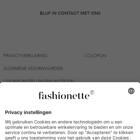
BLIJF IN CONTACT MET ONS
PRIVACYVERKLARING
COLOFON
ALGEMENE VOORWAARDEN
COOKIE-INSTELLINGEN WIJZIGEN
© 2026 - fashionette Plattform GmbH
*De kortingsbon is tot en met 12-08-2026 meerdere keren
inwisselbaar op alle artikelen op de pagina
fashionette.nl/selected-styles. De voorwaarden zoals vastgelegd in
artikel 9 van de algemene voorwaarden zijn van toepassing.