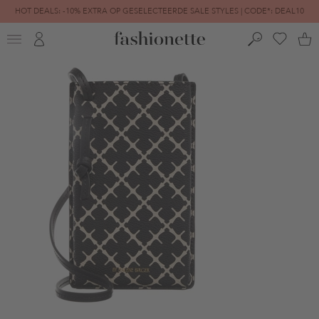
HOT DEALS: -10% EXTRA OP GESELECTEERDE SALE STYLES | CODE*: DEAL10
FINAL SALE | TOT -80% GEREDUCEERD