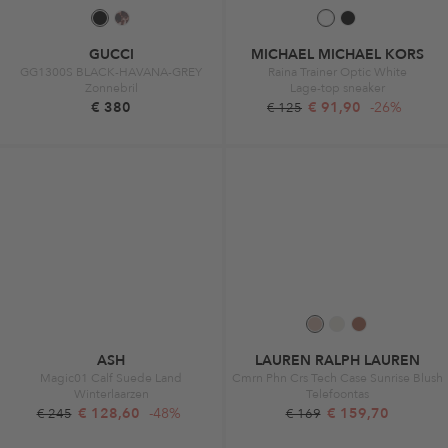
GUCCI
MICHAEL MICHAEL KORS
GG1300S BLACK-HAVANA-GREY
Raina Trainer Optic White
Zonnebril
Lage-top sneaker
€ 380
€ 91,90
-26%
€ 125
ASH
LAUREN RALPH LAUREN
Magic01 Calf Suede Land
Cmrn Phn Crs Tech Case Sunrise Blush
Winterlaarzen
Telefoontas
€ 128,60
-48%
€ 159,70
€ 245
€ 169