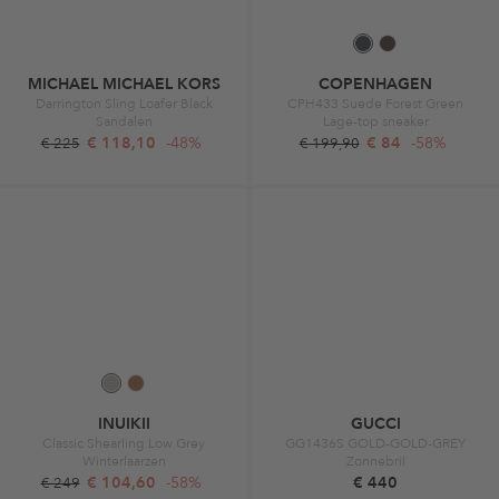
MICHAEL MICHAEL KORS
COPENHAGEN
Darrington Sling Loafer Black
CPH433 Suede Forest Green
Sandalen
Lage-top sneaker
€ 118,10
-48%
€ 84
-58%
€ 225
€ 199,90
INUIKII
GUCCI
Classic Shearling Low Grey
GG1436S GOLD-GOLD-GREY
Winterlaarzen
Zonnebril
€ 104,60
-58%
€ 440
€ 249