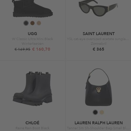
UGG
SAINT LAURENT
W Classic Ultra Mini Black
YSL cat-eye oversized acetate sunglasses Black-Black-Grey
Winterlaarzen
Zonnebril
€ 160,70
€ 365
€ 169,95
CHLOÉ
LAUREN RALPH LAUREN
Raina Rain Boot Black
Tanner Sm Sh-Shoulder Bag-Small Black