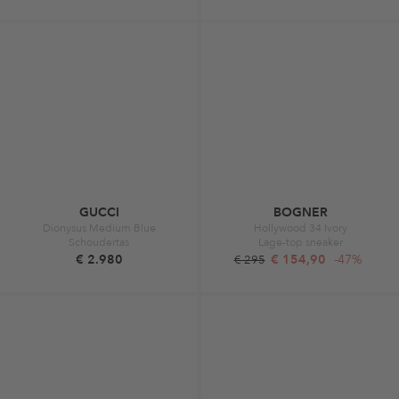
GUCCI
BOGNER
Dionysus Medium Blue
Hollywood 34 Ivory
Schoudertas
Lage-top sneaker
€ 2.980
€ 154,90
-47%
€ 295