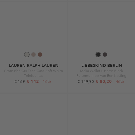
LAUREN RALPH LAUREN
LIEBESKIND BERLIN
Cmrn Phn Crs Tech Case Soft White
Malia Wallet L Harris Black
Telefoontas
Portemonnee Aan Een Ketting
€ 142
-16%
€ 80,20
-46%
€ 169
€ 149,90