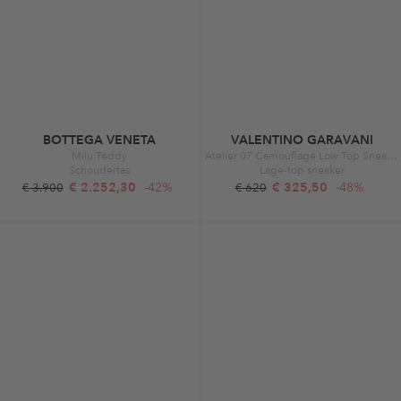
BOTTEGA VENETA
VALENTINO GARAVANI
Milu Teddy
Atelier 07 Camouflage Low Top Sneaker Canvas Natural/Red
Schoudertas
Lage-top sneaker
€ 2.252,30
-42%
€ 325,50
-48%
€ 3.900
€ 620