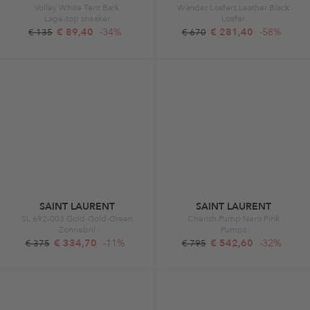
Volley White Tent Bark
Wander Loafers Leather Black
Lage-top sneaker
Loafer
€ 89,40
-34%
€ 281,40
-58%
€ 135
€ 670
SAINT LAURENT
SAINT LAURENT
SL 692-003 Gold-Gold-Green
Cherish Pump Nero Pink
Zonnebril
Pumps
€ 334,70
-11%
€ 542,60
-32%
€ 375
€ 795