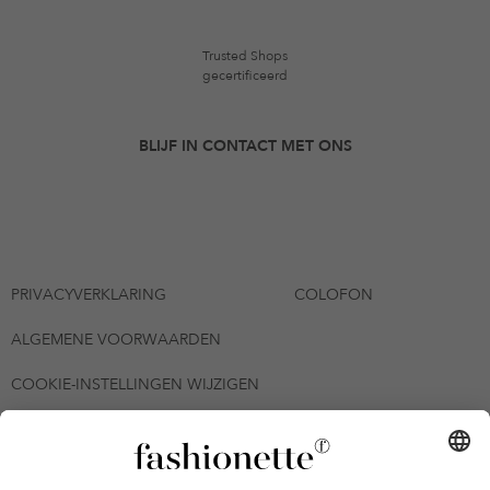
Trusted Shops
gecertificeerd
BLIJF IN CONTACT MET ONS
PRIVACYVERKLARING
COLOFON
ALGEMENE VOORWAARDEN
COOKIE-INSTELLINGEN WIJZIGEN
© 2026 - fashionette Plattform GmbH
*De kortingsbon is tot en met 12-08-2026 meerdere keren