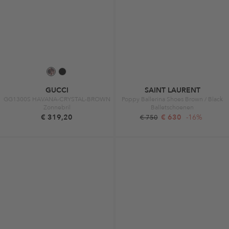
GUCCI
SAINT LAURENT
GG1300S HAVANA-CRYSTAL-BROWN
Poppy Ballerina Shoes Brown / Black
Zonnebril
Balletschoenen
€ 319,20
€ 630
-16%
€ 750