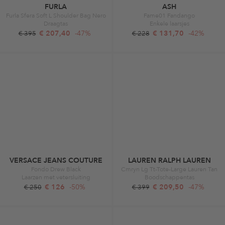
FURLA
ASH
Furla Sfera Soft L Shoulder Bag Nero
Fame01 Fandango
Draagtas
Enkele laarsjes
€ 207,40
-47%
€ 131,70
-42%
€ 395
€ 228
VERSACE JEANS COUTURE
LAUREN RALPH LAUREN
Fondo Drew Black
Cmryn Lg Tt-Tote-Large Lauren Tan
Laarzen met vetersluiting
Boodschappentas
€ 126
-50%
€ 209,50
-47%
€ 250
€ 399