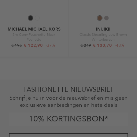
MICHAEL MICHAEL KORS
INUIKII
Sm Conv Pouchette Black
Classic Shearling Low Brown
Pochette
Winterlaarzen
€ 122,90
-37%
€ 130,70
-48%
€ 195
€ 249
FASHIONETTE NIEUWSBRIEF
Schrijf je nu in voor de nieuwsbrief en mis geen
exclusieve aanbiedingen en hete deals
10% KORTINGSBON*