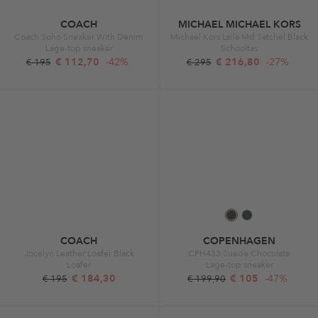
COACH
MICHAEL MICHAEL KORS
Coach Soho Sneaker With Denim
Michael Kors Laila Md Satchel Black
Lage-top sneaker
Schooltas
€ 112,70
-42%
€ 216,80
-27%
€ 195
€ 295
COACH
COPENHAGEN
Jocelyn Leather Loafer Black
CPH433 Suede Chocolate
Loafer
Lage-top sneaker
€ 184,30
€ 105
-47%
€ 195
€ 199,90