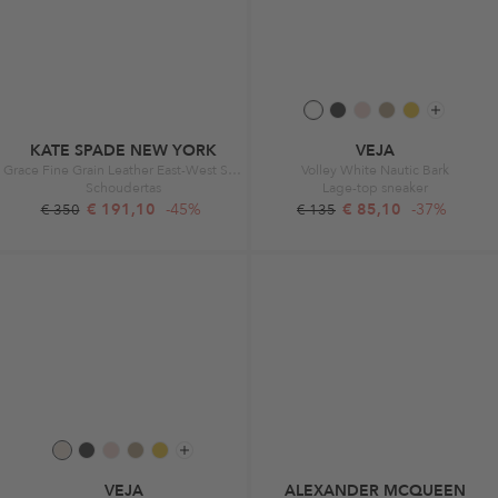
KATE SPADE NEW YORK
VEJA
Grace Fine Grain Leather East-West Shoulder Timeless Taupe
Volley White Nautic Bark
Schoudertas
Lage-top sneaker
€ 191,10
-45%
€ 85,10
-37%
€ 350
€ 135
VEJA
ALEXANDER MCQUEEN