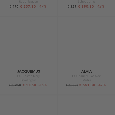
Regenlaarzen
Schoudertas
€ 257,30
-47%
€ 190,10
-42%
€ 490
€ 329
JACQUEMUS
ALAIA
Le Turismo Ivory
Le Coeur Mules Noir
Bowlingtas
Mules
€ 1.050
-16%
€ 551,30
-47%
€ 1.250
€ 1.050