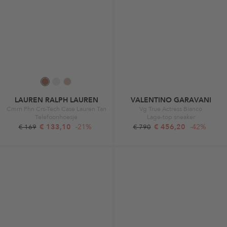
LAUREN RALPH LAUREN
VALENTINO GARAVANI
Cmrn Phn Crs-Tech Case Lauren Tan
Vg True Actress Bianco
Telefoonhoesje
Lage-top sneaker
€ 133,10
-21%
€ 456,20
-42%
€ 169
€ 790