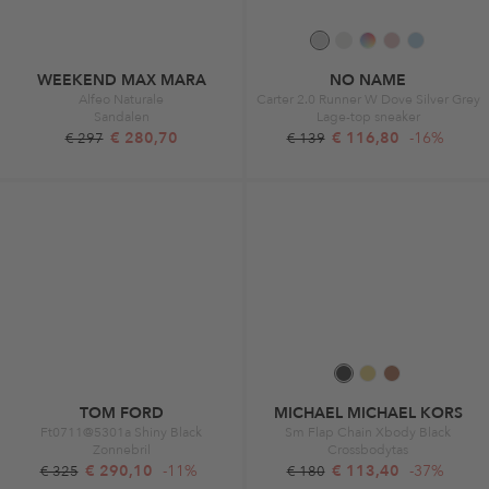
WEEKEND MAX MARA
NO NAME
Alfeo Naturale
Carter 2.0 Runner W Dove Silver Grey
Sandalen
Lage-top sneaker
€ 280,70
€ 116,80
-16%
€ 297
€ 139
TOM FORD
MICHAEL MICHAEL KORS
Ft0711@5301a Shiny Black
Sm Flap Chain Xbody Black
Zonnebril
Crossbodytas
€ 290,10
-11%
€ 113,40
-37%
€ 325
€ 180