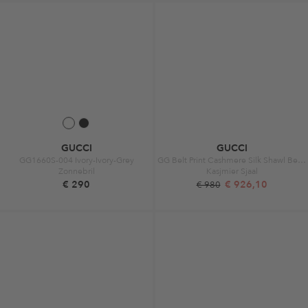
GUCCI
GUCCI
GG1660S-004 Ivory-Ivory-Grey
GG Belt Print Cashmere Silk Shawl Beige
Zonnebril
Kasjmier Sjaal
€ 290
€ 926,10
€ 980