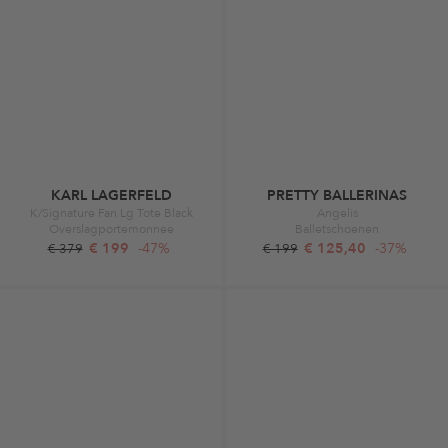
KARL LAGERFELD
PRETTY BALLERINAS
K/Signature Fan Lg Tote Black
Angelis
Overslagportemonnee
Balletschoenen
€ 199
-47%
€ 125,40
-37%
€ 379
€ 199