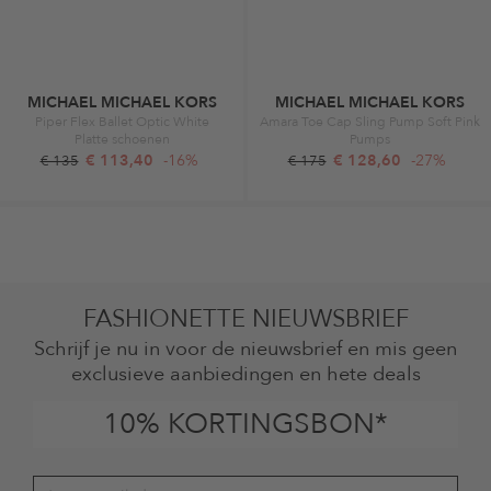
MICHAEL MICHAEL KORS
MICHAEL MICHAEL KORS
Piper Flex Ballet Optic White
Amara Toe Cap Sling Pump Soft Pink
Platte schoenen
Pumps
€ 113,40
-16%
€ 128,60
-27%
€ 135
€ 175
FASHIONETTE NIEUWSBRIEF
Schrijf je nu in voor de nieuwsbrief en mis geen
exclusieve aanbiedingen en hete deals
10% KORTINGSBON*