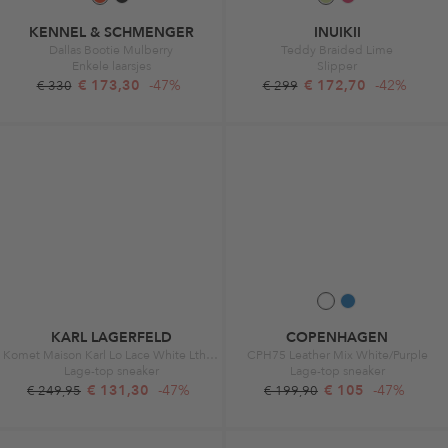
KENNEL & SCHMENGER
INUIKII
Dallas Bootie Mulberry
Teddy Braided Lime
Enkele laarsjes
Slipper
€ 173,30
-47%
€ 172,70
-42%
€ 330
€ 299
KARL LAGERFELD
COPENHAGEN
Komet Maison Karl Lo Lace White Lthr & Textile
CPH75 Leather Mix White/Purple
Lage-top sneaker
Lage-top sneaker
€ 131,30
-47%
€ 105
-47%
€ 249,95
€ 199,90