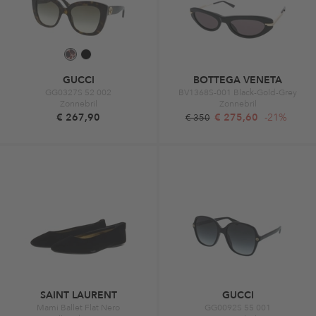
GUCCI
BOTTEGA VENETA
GG0327S 52 002
BV1368S-001 Black-Gold-Grey
Zonnebril
Zonnebril
€ 267,90
€ 275,60
-21%
€ 350
SAINT LAURENT
GUCCI
Mami Ballet Flat Nero
GG0092S 55 001