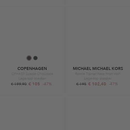
COPENHAGEN
MICHAEL MICHAEL KORS
CPH433 Suede Chocolate
Bowie Trainer New Hrzn Wsh
Lage-top sneaker
Lage-top sneaker
€ 105
-47%
€ 102,40
-47%
€ 199,90
€ 195