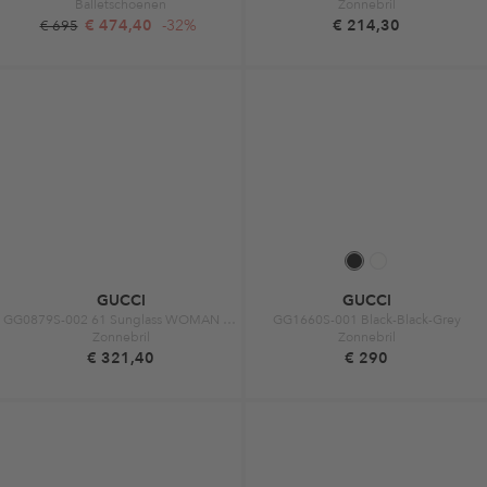
Balletschoenen
Zonnebril
€ 474,40
-32%
€ 214,30
€ 695
GUCCI
GUCCI
GG0879S-002 61 Sunglass WOMAN METAL GOLD
GG1660S-001 Black-Black-Grey
Zonnebril
Zonnebril
€ 321,40
€ 290