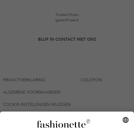
Trusted Shops
gecertificeerd
BLIJF IN CONTACT MET ONS
PRIVACYVERKLARING
COLOFON
ALGEMENE VOORWAARDEN
COOKIE-INSTELLINGEN WIJZIGEN
© 2026 - fashionette Plattform GmbH
*De kortingsbon is tot en met 12-08-2026 meerdere keren