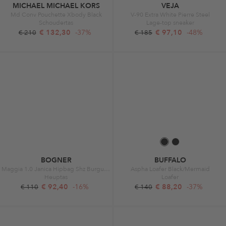
MICHAEL MICHAEL KORS
VEJA
Md Conv Pouchette Xbody Black
V-90 Extra White Pierre Steel
Schoudertas
Lage-top sneaker
€ 132,30
-37%
€ 97,10
-48%
€ 210
€ 185
BOGNER
BUFFALO
Maggia 1.0 Janica Hipbag Shz Burgundy
Aspha Loafer Black/Mermaid
Heuptas
Loafer
€ 92,40
-16%
€ 88,20
-37%
€ 110
€ 140