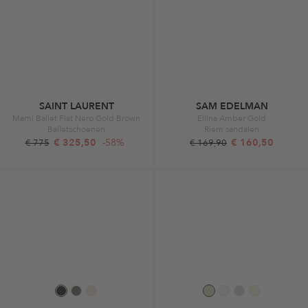
SAINT LAURENT
SAM EDELMAN
Mami Ballet Flat Nero Gold Brown
Ellina Amber Gold
Balletschoenen
Riem sandalen
€ 325,50
-58%
€ 160,50
€ 775
€ 169,90