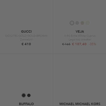
GUCCI
VEJA
GG1278S GOLD-GOLD-BROWN
V-90 Extra White Cyprus
Zonnebril
Lage-top sneaker
€ 410
€ 107,40
-35%
€ 165
BUFFALO
MICHAEL MICHAEL KORS