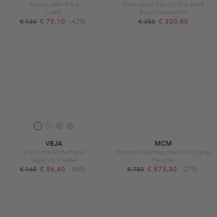
Aspha Loafer Black
Slater Large Top-Zip Tote Black
Loafer
Boodschappentas
€ 75,10
-42%
€ 330,80
€ 130
€ 350
VEJA
MCM
V-90 Extra White/Pierre
Fursten Vi Belt Bag Med Co Cognac
Lage-top sneaker
Heuptas
€ 86,60
-48%
€ 573,30
-27%
€ 165
€ 780