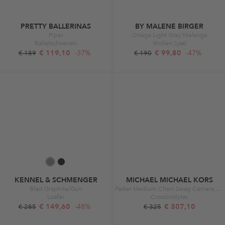
PRETTY BALLERINAS
BY MALENE BIRGER
Piper
Ortega Light Grey Melange
Balletschoenen
Wollen Sjaal
€ 119,10
-37%
€ 99,80
-47%
€ 189
€ 190
KENNEL & SCHMENGER
MICHAEL MICHAEL KORS
Blast Graphite/Gun
Parker Medium Chain Swag Camera Crossbody Black
Loafer
Crossbodytas
€ 149,60
-48%
€ 307,10
€ 285
€ 325