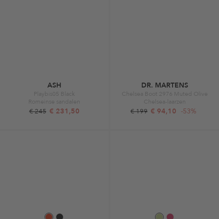
ASH
DR. MARTENS
Playbis05 Black
Chelsea Boot 2976 Muted Olive
Romeinse sandalen
Chelsea-laarzen
€ 231,50
€ 94,10
-53%
€ 245
€ 199