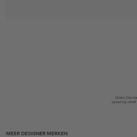
Jouw toestemming
Ik ga ermee akkoord dat The Platform Group AG mijn persoonlijke gege
winkelmandje. Deze e-mails kunnen aangepast zijn aan door mij gekochte
Waardebonvoorwaarden
*De kortingsbon is vanaf de registratie 60 dagen eenmalig geldig. Niet g
algemene voorwaarden zijn van toepassing.
Gratis Stand
Levering vanaf
MEER DESIGNER MERKEN