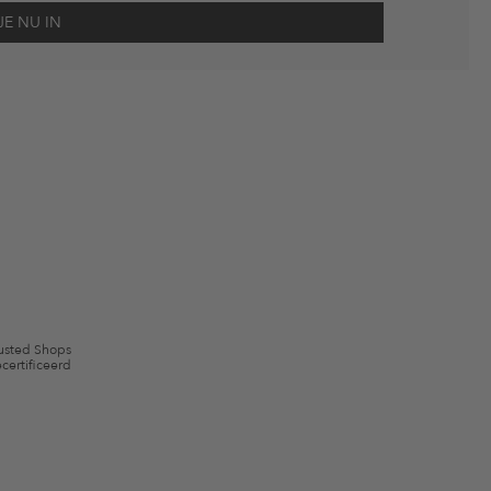
scherming
en me via e-mail herinnert aan niet bestelde artikelen in mijn
gebruik.
en kunnen zijn uitgesloten. De voorwaarden zoals vastgelegd in §9 van de
usted Shops
certificeerd