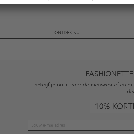
ONTDEK NU
FASHIONETTE
Schrijf je nu in voor de nieuwsbrief en 
de
10% KORT