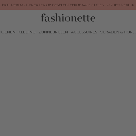
HOT DEALS: -10% EXTRA OP GESELECTEERDE SALE STYLES | CODE*: DEAL10
FINAL SALE | TOT -80% GEREDUCEERD
HOENEN
KLEDING
ZONNEBRILLEN
ACCESSOIRES
SIERADEN & HORL