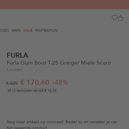
OGES
MEN
SALE
INSPIRATION
FURLA
Furla Gum Boot T.25 Greige/ Miele Scuro
Laarzen
€ 170,60
-48%
€ 325
of 12 termijnen van elk
€ 16,35
Nog maar
artikels op voorraad. Bestel nu en verzeker je van
het gewenste product