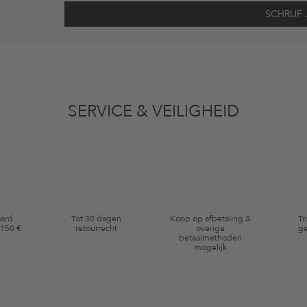
vens gebruikt voor reclamedoeleinden conform de bepalingen
inzakegegevensbe
 of bekeken artikelen. Ik kan deze toestemming altijd herroepen voor toekomstig 
SERVICE & VEILIGHEID
eldig op de categorie kleding en pre-loved artikelen. Bepaalde merken en artikel
aard
Tot 30 dagen
Koop op afbetaling &
Tr
 150 €
retourrecht
overige
ge
betaalmethoden
mogelijk