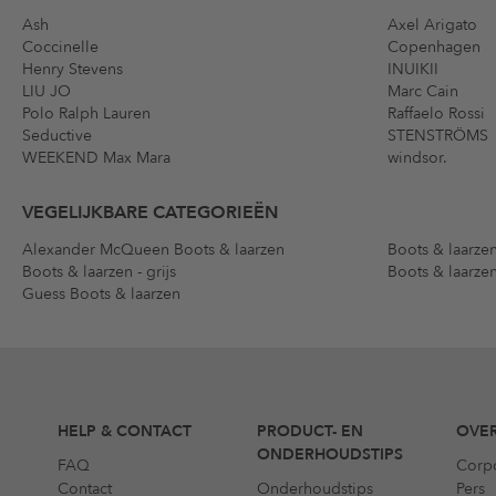
Ash
Axel Arigato
Coccinelle
Copenhagen
Henry Stevens
INUIKII
LIU JO
Marc Cain
Polo Ralph Lauren
Raffaelo Rossi
Seductive
STENSTRÖMS
WEEKEND Max Mara
windsor.
VEGELIJKBARE CATEGORIEËN
Alexander McQueen Boots & laarzen
Boots & laarzen
Boots & laarzen - grijs
Boots & laarzen
Guess Boots & laarzen
HELP & CONTACT
PRODUCT- EN
OVER
ONDERHOUDSTIPS
FAQ
Corp
Contact
Onderhoudstips
Pers