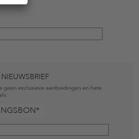
 NIEUWSBRIEF
mis geen exclusieve aanbiedingen en hete
als
INGSBON*