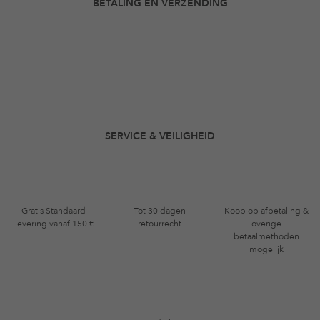
BETALING EN VERZENDING
SERVICE & VEILIGHEID
Gratis Standaard
Tot 30 dagen
Koop op afbetaling &
Levering vanaf 150 €
retourrecht
overige
betaalmethoden
mogelijk