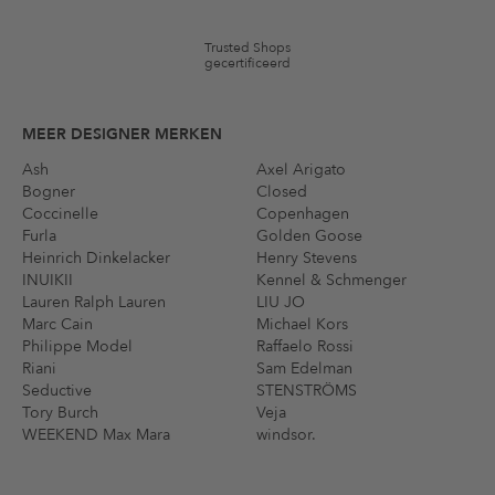
Trusted Shops
gecertificeerd
MEER DESIGNER MERKEN
Ash
Axel Arigato
Bogner
Closed
Coccinelle
Copenhagen
Furla
Golden Goose
Heinrich Dinkelacker
Henry Stevens
INUIKII
Kennel & Schmenger
Lauren Ralph Lauren
LIU JO
Marc Cain
Michael Kors
Philippe Model
Raffaelo Rossi
Riani
Sam Edelman
Seductive
STENSTRÖMS
Tory Burch
Veja
WEEKEND Max Mara
windsor.