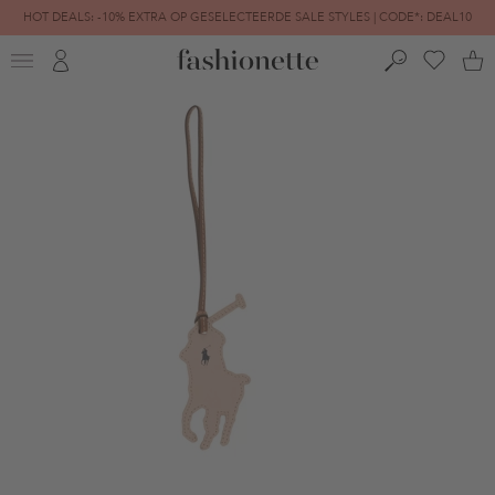
HOT DEALS: -10% EXTRA OP GESELECTEERDE SALE STYLES | CODE*: DEAL10
FINAL SALE | TOT -80% GEREDUCEERD