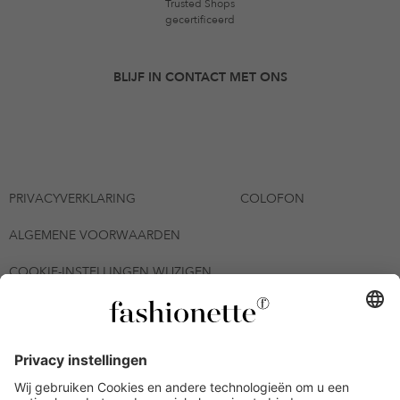
Trusted Shops
gecertificeerd
BLIJF IN CONTACT MET ONS
PRIVACYVERKLARING
COLOFON
ALGEMENE VOORWAARDEN
COOKIE-INSTELLINGEN WIJZIGEN
© 2026 - fashionette Plattform GmbH
*De kortingsbon is tot en met 12-08-2026 meerdere keren
inwisselbaar op alle artikelen op de pagina
fashionette.nl/selected-styles. De voorwaarden zoals vastgelegd in