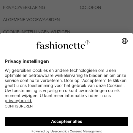
PRIVACYVERKLARING
COLOFON
ALGEMENE VOORWAARDEN
COOKIE-INSTELLINGEN WIJZIGEN
© 2026 - fashionette Plattform GmbH
*De kortingsbon is tot en met 12-08-2026 meerdere keren
inwisselbaar op alle artikelen op de pagina
fashionette.nl/selected-styles. De voorwaarden zoals vastgelegd in
artikel 9 van de algemene voorwaarden zijn van toepassing.
Bepaalde merken en artikelen kunnen uitgesloten zijn.
Kredietwaardigheid nodig. Alle prijzen inclusief btw en zonder
verzendkosten. De personen die genoemd of gepresenteerd zijn,
hebben geen van de aangeboden producten op de site
goedgekeurd of aanbevolen.