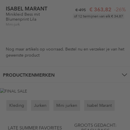
ISABEL MARANT
€ 363,82
-26%
€ 495
Minikleid Bess mit
of 12 termijnen van elk
€ 34,87
Blumenprint Lila
Mini-jurk
Nog maar
artikels op voorraad. Bestel nu en verzeker je van het
gewenste product
PRODUCTKENMERKEN
Kleding
Jurken
Mini jurken
Isabel Marant
GROOTS GEDACHT:
LATE SUMMER FAVORITES