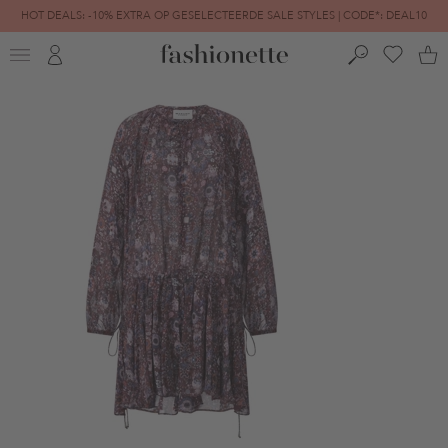
HOT DEALS: -10% EXTRA OP GESELECTEERDE SALE STYLES | CODE*: DEAL10
FINAL SALE | TOT -80% GEREDUCEERD