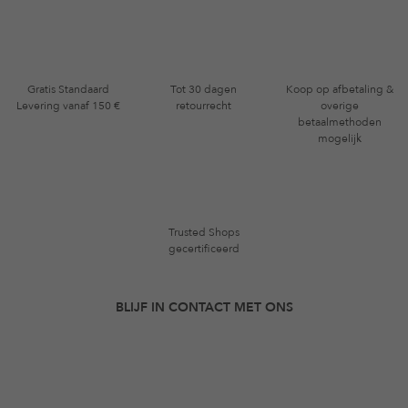
Gratis Standaard
Tot 30 dagen
Koop op afbetaling &
Levering vanaf 150 €
retourrecht
overige
betaalmethoden
mogelijk
Trusted Shops
gecertificeerd
BLIJF IN CONTACT MET ONS