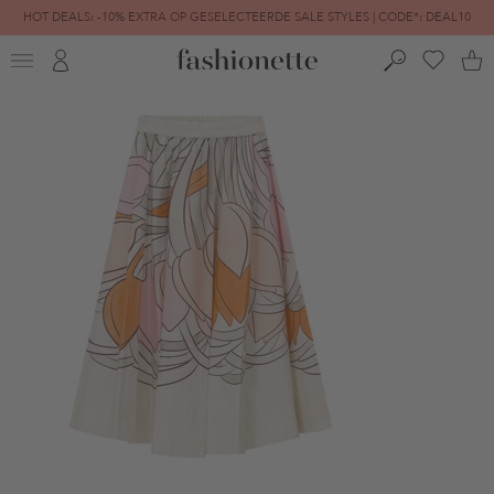
HOT DEALS: -10% EXTRA OP GESELECTEERDE SALE STYLES | CODE*: DEAL10
FINAL SALE | TOT -80% GEREDUCEERD