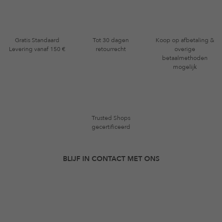
Gratis Standaard
Tot 30 dagen
Koop op afbetaling &
Levering vanaf 150 €
retourrecht
overige
betaalmethoden
mogelijk
Trusted Shops
gecertificeerd
BLIJF IN CONTACT MET ONS