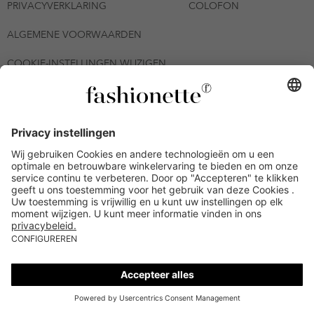
PRIVACYVERKLARING
COLOFON
ALGEMENE VOORWAARDEN
COOKIE-INSTELLINGEN WIJZIGEN
© 2026 - fashionette Plattform GmbH
*De kortingsbon is tot en met 12-08-2026 meerdere keren
inwisselbaar op alle artikelen op de pagina
fashionette.nl/selected-styles. De voorwaarden zoals vastgelegd in
artikel 9 van de algemene voorwaarden zijn van toepassing.
Bepaalde merken en artikelen kunnen uitgesloten zijn.
Kredietwaardigheid nodig. Alle prijzen inclusief btw en zonder
verzendkosten. De personen die genoemd of gepresenteerd zijn,
hebben geen van de aangeboden producten op de site
goedgekeurd of aanbevolen.