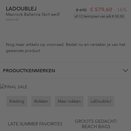
LADOUBLEJ
€ 579,60
-16%
€ 690
Maxirock Ballerina Skirt weiß
of 12 termijnen van elk
€ 55,55
Maxirok
Nog maar
artikels op voorraad. Bestel nu en verzeker je van het
gewenste product
PRODUCTKENMERKEN
Kleding
Rokken
Maxi rokken
LaDoubleJ
GROOTS GEDACHT:
LATE SUMMER FAVORITES
BEACH BAGS