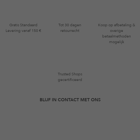
Gratis Standaard
Tot 30 dagen
Koop op afbetaling &
Levering vanaf 150 €
retourrecht
overige
betaalmethoden
mogelijk
Trusted Shops
gecertificeerd
BLIJF IN CONTACT MET ONS