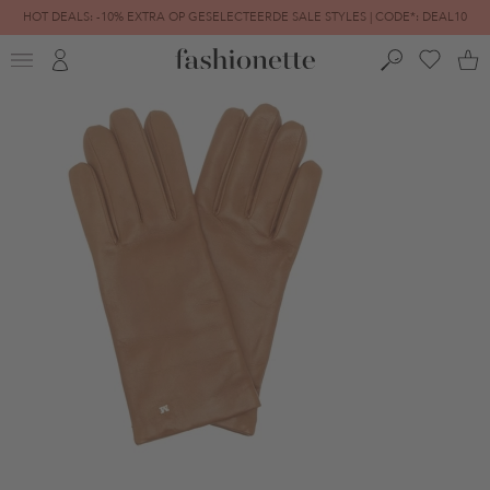
HOT DEALS: -10% EXTRA OP GESELECTEERDE SALE STYLES | CODE*: DEAL10
FINAL SALE | TOT -80% GEREDUCEERD