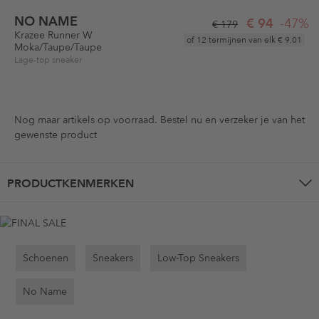
NO NAME
€ 94
-47%
€ 179
Krazee Runner W
of 12 termijnen van elk
€ 9,01
Moka/Taupe/Taupe
Lage-top sneaker
Nog maar
artikels op voorraad. Bestel nu en verzeker je van het
gewenste product
PRODUCTKENMERKEN
Schoenen
Sneakers
Low-Top Sneakers
No Name