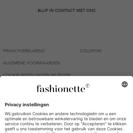
BLIJF IN CONTACT MET ONS
PRIVACYVERKLARING
COLOFON
ALGEMENE VOORWAARDEN
COOKIE-INSTELLINGEN WIJZIGEN
© 2026 - fashionette Plattform GmbH
*De kortingsbon is tot en met 12-08-2026 meerdere keren
inwisselbaar op alle artikelen op de pagina
fashionette.nl/selected-styles. De voorwaarden zoals vastgelegd in
artikel 9 van de algemene voorwaarden zijn van toepassing.
Bepaalde merken en artikelen kunnen uitgesloten zijn.