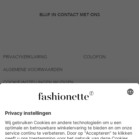
BLIJF IN CONTACT MET ONS
PRIVACYVERKLARING
COLOFON
ALGEMENE VOORWAARDEN
COOKIE-INSTELLINGEN WIJZIGEN
© 2026 - fashionette Plattform GmbH
*De kortingsbon is tot en met 12-08-2026 meerdere keren
inwisselbaar op alle artikelen op de pagina
fashionette.nl/selected-styles. De voorwaarden zoals vastgelegd in
artikel 9 van de algemene voorwaarden zijn van toepassing.