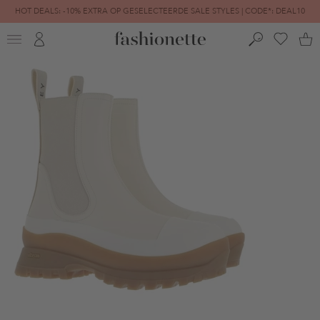
HOT DEALS: -10% EXTRA OP GESELECTEERDE SALE STYLES | CODE*: DEAL10
FINAL SALE | TOT -80% GEREDUCEERD