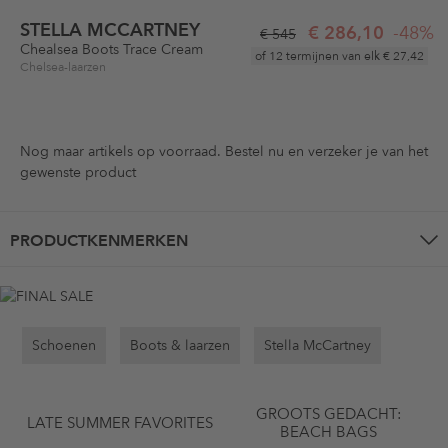
STELLA MCCARTNEY
€ 286,10
-48%
€ 545
Chealsea Boots Trace Cream
of 12 termijnen van elk
€ 27,42
Chelsea-laarzen
Nog maar
artikels op voorraad. Bestel nu en verzeker je van het
gewenste product
PRODUCTKENMERKEN
Schoenen
Boots & laarzen
Stella McCartney
GROOTS GEDACHT:
LATE SUMMER FAVORITES
BEACH BAGS