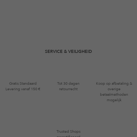
SERVICE & VEILIGHEID
Gratis Standaard
Tot 30 dagen
Koop op afbetaling &
Levering vanaf 150 €
retourrecht
overige
betaalmethoden
mogelijk
Trusted Shops
gecertificeerd