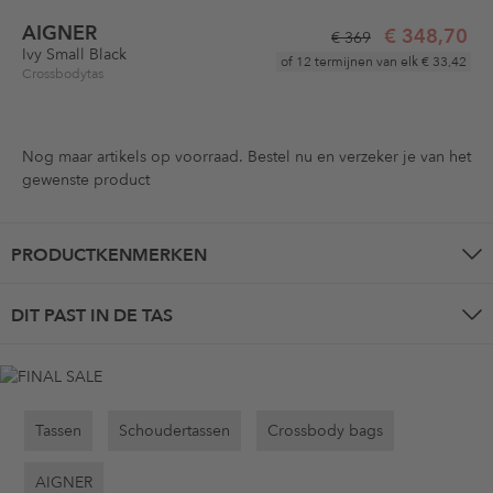
AIGNER
€ 348,70
€ 369
Ivy Small Black
of 12 termijnen van elk
€ 33,42
Crossbodytas
Nog maar
artikels op voorraad. Bestel nu en verzeker je van het
gewenste product
PRODUCTKENMERKEN
DIT PAST IN DE TAS
Tassen
Schoudertassen
Crossbody bags
AIGNER