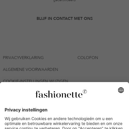
BLIJF IN CONTACT MET ONS
PRIVACYVERKLARING
COLOFON
ALGEMENE VOORWAARDEN
COOKIE-INSTELLINGEN WIJZIGEN
© 2026 - fashionette Plattform GmbH
*De kortingsbon is tot en met 06-08-2026 meerdere keren
inwisselbaar op alle artikelen op de pagina
fashionette.nl/selected-styles. De voorwaarden zoals vastgelegd in
artikel 9 van de algemene voorwaarden zijn van toepassing.