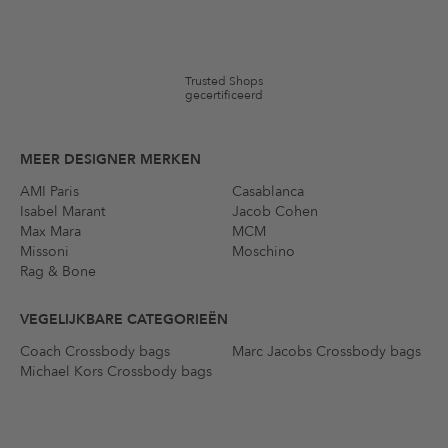
merken en artikelen kunnen zijn uitgesloten. De voorwaarden zoals
vastgelegd in §9 van de algemene voorwaarden zijn van toepassing.
Trusted Shops
gecertificeerd
MEER DESIGNER MERKEN
AMI Paris
Casablanca
Isabel Marant
Jacob Cohen
Max Mara
MCM
Missoni
Moschino
Rag & Bone
VEGELIJKBARE CATEGORIEËN
Coach Crossbody bags
Marc Jacobs Crossbody bags
Michael Kors Crossbody bags