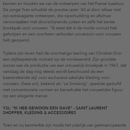
kennen en houden we van de ontwerpen van het Franse luxehuis.
De jonge Yves schudde de preutse jaren '60 al door elkaar met
zijn extravagante ontwerpen, die opschudding en afschuw
veroorzaakten met doorschijnende jurken en zelfs het eerste
broekpak voor vrouwen. "Ik weet dat ik de mode vooruit heb
geholpen en een voorheen verboden universum voor vrouwen
heb geopend.
Tijdens zijn leven had de voormalige leerling van Christian Dior
een stijlbepalende invloed op de modewereld. Zijn grootste
succes was de productie van een vrouwelijk broekpak in 1967, dat
vandaag de dag nog steeds wordt beschouwd als een
baanbrekende stijl voor exclusieve zakelijke kleding voor
vrouwen. Deze snit, bekend als "Le Smoking", speelde gedurfd
met conventionele vormen en benadrukte het vrouwelijke figuur
op een elegante manier.
YSL: "IK HEB GEWOON EEN GAVE" - SAINT LAURENT
SHOPPER, KLEDING & ACCESSOIRES
Toen en nu kenmerkte zijn mode het uiterlijk van geëmancipeerde