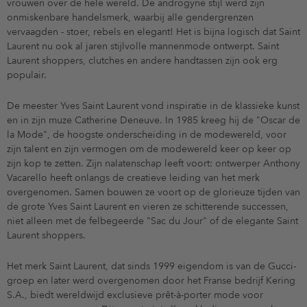
vrouwen over de hele wereld. De androgyne stijl werd zijn
onmiskenbare handelsmerk, waarbij alle gendergrenzen
vervaagden - stoer, rebels en elegant! Het is bijna logisch dat Saint
Laurent nu ook al jaren stijlvolle mannenmode ontwerpt. Saint
Laurent shoppers, clutches en andere handtassen zijn ook erg
populair.
De meester Yves Saint Laurent vond inspiratie in de klassieke kunst
en in zijn muze Catherine Deneuve. In 1985 kreeg hij de "Oscar de
la Mode", de hoogste onderscheiding in de modewereld, voor
zijn talent en zijn vermogen om de modewereld keer op keer op
zijn kop te zetten. Zijn nalatenschap leeft voort: ontwerper Anthony
Vacarello heeft onlangs de creatieve leiding van het merk
overgenomen. Samen bouwen ze voort op de glorieuze tijden van
de grote Yves Saint Laurent en vieren ze schitterende successen,
niet alleen met de felbegeerde "Sac du Jour" of de elegante Saint
Laurent shoppers.
Het merk Saint Laurent, dat sinds 1999 eigendom is van de Gucci-
groep en later werd overgenomen door het Franse bedrijf Kering
S.A., biedt wereldwijd exclusieve prêt-à-porter mode voor