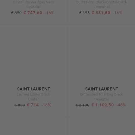
Cassandra Wedges Nero
SL 791-001 Black-Crystal-Black
Sandalen
Zonnebril
€ 747,60
-16%
€ 331,80
-16%
€ 890
€ 395
SAINT LAURENT
SAINT LAURENT
Laurent Loafer Black
Embossed Tote Bag Black
Loafer
Draagtas
€ 714
-16%
€ 1.102,50
-48%
€ 850
€ 2.100