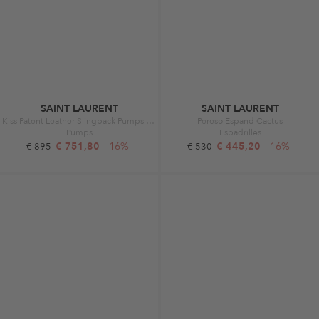
SAINT LAURENT
SAINT LAURENT
Kiss Patent Leather Slingback Pumps Jaune Fluo
Pereso Espand Cactus
Pumps
Espadrilles
€ 751,80
-16%
€ 445,20
-16%
€ 895
€ 530