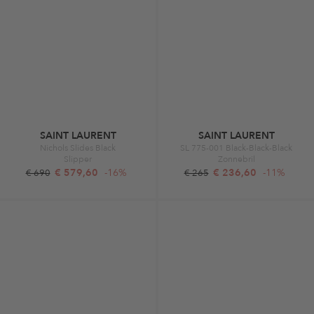
SAINT LAURENT
SAINT LAURENT
Nichols Slides Black
SL 775-001 Black-Black-Black
Slipper
Zonnebril
€ 579,60
-16%
€ 236,60
-11%
€ 690
€ 265