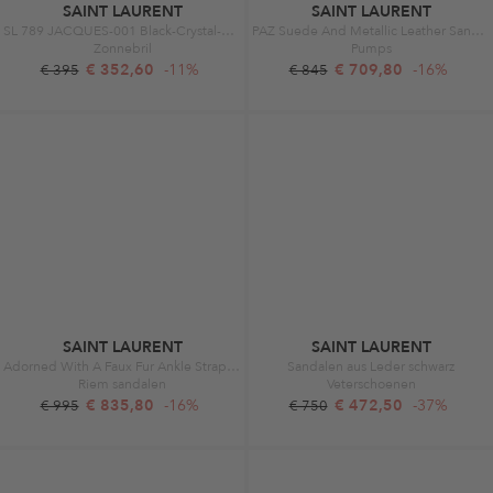
SAINT LAURENT
SAINT LAURENT
SL 789 JACQUES-001 Black-Crystal-Black
PAZ Suede And Metallic Leather Sandals Black and Hope Green
Zonnebril
Pumps
€ 352,60
-11%
€ 709,80
-16%
€ 395
€ 845
SAINT LAURENT
SAINT LAURENT
Adorned With A Faux Fur Ankle Strap Black
Sandalen aus Leder schwarz
Riem sandalen
Veterschoenen
€ 835,80
-16%
€ 472,50
-37%
€ 995
€ 750