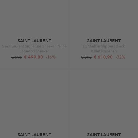
SAINT LAURENT
SAINT LAURENT
Saint Laurent Signature Sneaker Panna
LE Maillon Slippers Black
Lage-top sneaker
Balletschoenen
€ 499,80
-16%
€ 610,90
-32%
€ 595
€ 895
SAINT LAURENT
SAINT LAURENT