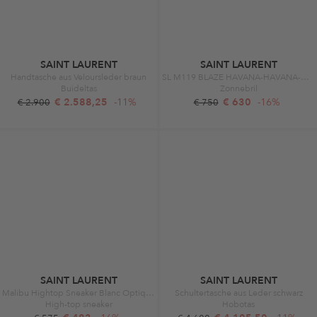
SAINT LAURENT
SAINT LAURENT
Handtasche aus Veloursleder braun
SL M119 BLAZE HAVANA-HAVANA-GREEN
Buideltas
Zonnebril
€ 2.588,25
-11%
€ 630
-16%
€ 2.900
€ 750
SAINT LAURENT
SAINT LAURENT
Malibu Hightop Sneaker Blanc Optique
Schultertasche aus Leder schwarz
High-top sneaker
Hobotas