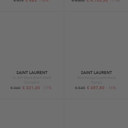
€ 483
-16%
€ 4.105,50
-11%
€ 575
€ 4.600
SAINT LAURENT
SAINT LAURENT
SL 859 Black-Black-Black
Paris Pumps Suede Black
Zonnebril
Pumps
€ 321,30
-11%
€ 457,80
-16%
€ 360
€ 545