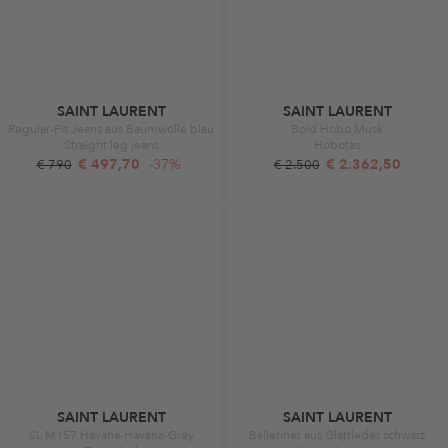
SAINT LAURENT
SAINT LAURENT
Regular-Fit Jeans aus Baumwolle blau
Bold Hobo Musk
Straight leg jeans
Hobotas
€ 497,70
-37%
€ 2.362,50
€ 790
€ 2.500
SAINT LAURENT
SAINT LAURENT
SL M157 Havana-Havana-Grey
Ballerinas aus Glattleder schwarz