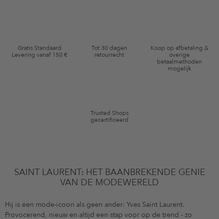
inzakegegevensbescherming
en me via e-mail herinnert aan niet
bestelde artikelen in mijn winkelmandje. Deze e-mails kunnen aangepast
zijn aan door mij gekochte of bekeken artikelen. Ik kan deze toestemming
altijd herroepen voor toekomstig gebruik.
Waardebonvoorwaarden
Gratis Standaard
Tot 30 dagen
Koop op afbetaling &
Levering vanaf 150 €
retourrecht
overige
*De kortingsbon is vanaf de registratie 60 dagen eenmalig geldig. Niet
betaalmethoden
mogelijk
geldig op de categorie kleding en pre-loved artikelen. Bepaalde merken
en artikelen kunnen zijn uitgesloten. De voorwaarden zoals vastgelegd in
§9 van de algemene voorwaarden zijn van toepassing.
Trusted Shops
gecertificeerd
SAINT LAURENT: HET BAANBREKENDE GENIE
VAN DE MODEWERELD
Hij is een mode-icoon als geen ander: Yves Saint Laurent.
Provocerend, nieuw en altijd een stap voor op de trend - zo