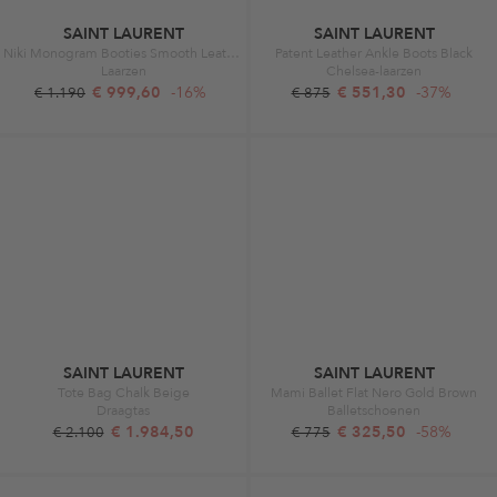
SAINT LAURENT
SAINT LAURENT
Niki Monogram Booties Smooth Leather Black
Patent Leather Ankle Boots Black
Laarzen
Chelsea-laarzen
€ 999,60
-16%
€ 551,30
-37%
€ 1.190
€ 875
SAINT LAURENT
SAINT LAURENT
Tote Bag Chalk Beige
Mami Ballet Flat Nero Gold Brown
Draagtas
Balletschoenen
€ 1.984,50
€ 325,50
-58%
€ 2.100
€ 775