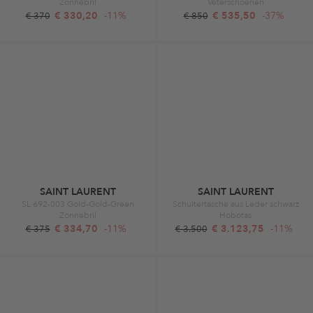
Zonnebril
Veterschoenen
€ 330,20
-11%
€ 535,50
-37%
€ 370
€ 850
SAINT LAURENT
SAINT LAURENT
SL 692-003 Gold-Gold-Green
Schultertasche aus Leder schwarz
Zonnebril
Hobotas
€ 334,70
-11%
€ 3.123,75
-11%
€ 375
€ 3.500