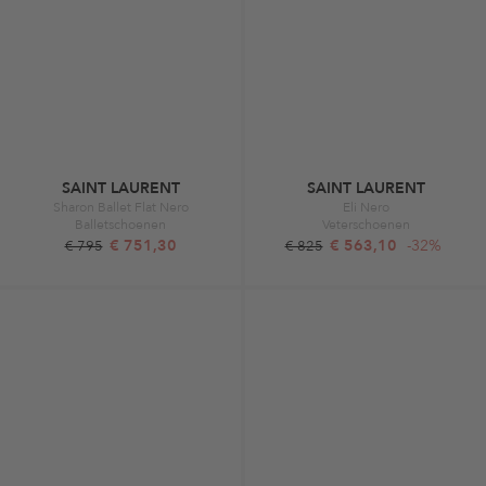
SAINT LAURENT
SAINT LAURENT
Sharon Ballet Flat Nero
Eli Nero
Balletschoenen
Veterschoenen
€ 751,30
€ 563,10
-32%
€ 795
€ 825