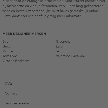
Blader door de huidige selectie van de Saint Laurent collectie hier
bij fashionette en vind je favorieten. Vervul een lang gekoesterde
wens en bestel uw persoonlijke must-haves gemakkelijk online.
Onze klantenservice geeft je graag meer informatie.
MEER DESIGNER MERKEN
Etro
Givenchy
Gucci
Lardini
Moorer
Santoni
Tom Ford
Valentino Garavani
Victoria Beckham
FAQ
Contact
Servicegarantie