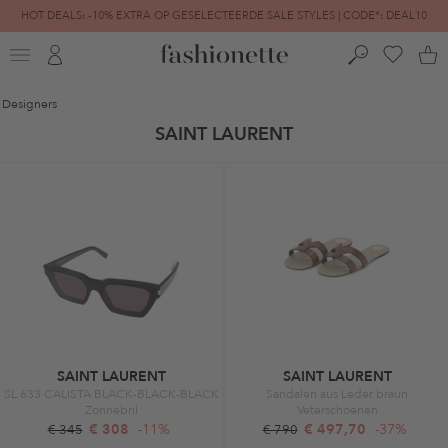
HOT DEALS: -10% EXTRA OP GESELECTEERDE SALE STYLES | CODE*: DEAL10
FINAL SALE | TOT -80% GEREDUCEERD
Designers
SAINT LAURENT
SAINT LAURENT
SAINT LAURENT
SL 633 CALISTA BLACK-BLACK-BLACK
Sandalen aus Leder braun
Zonnebril
Veterschoenen
€ 308
-11%
€ 497,70
-37%
€ 345
€ 790