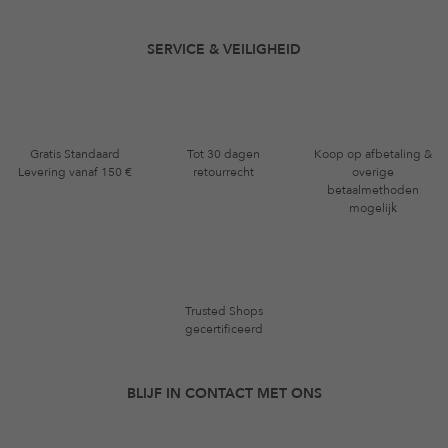
SERVICE & VEILIGHEID
Gratis Standaard
Tot 30 dagen
Koop op afbetaling &
Levering vanaf 150 €
retourrecht
overige
betaalmethoden
mogelijk
Trusted Shops
gecertificeerd
BLIJF IN CONTACT MET ONS