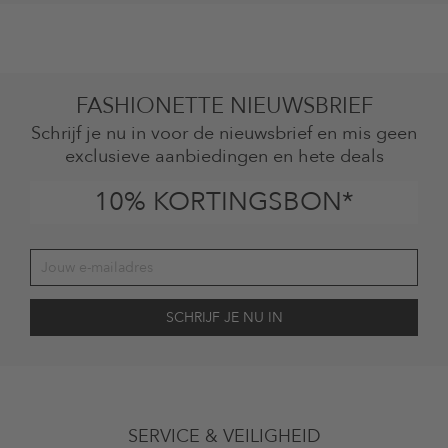
FASHIONETTE NIEUWSBRIEF
Schrijf je nu in voor de nieuwsbrief en mis geen
exclusieve aanbiedingen en hete deals
10% KORTINGSBON*
Jouw toestemming
Ik ga ermee akkoord dat The Platform Group AG mijn persoonlijke
SERVICE & VEILIGHEID
gegevens gebruikt voor reclamedoeleinden conform de bepalingen