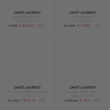
SAINT LAURENT
SAINT LAURENT
Poppy Ballet Flat Nero
Josie 75 Far B Nero
Balletschoenen
Enkele laarsjes
€ 498,20
-32%
€ 1.050
-16%
€ 730
€ 1.250
SAINT LAURENT
SAINT LAURENT
Niki Suede Ankle Boots Land
Sneaker White / Black
Laarzen
Lage-top sneaker
€ 875,70
-37%
€ 750
-16%
€ 1.390
€ 892,86