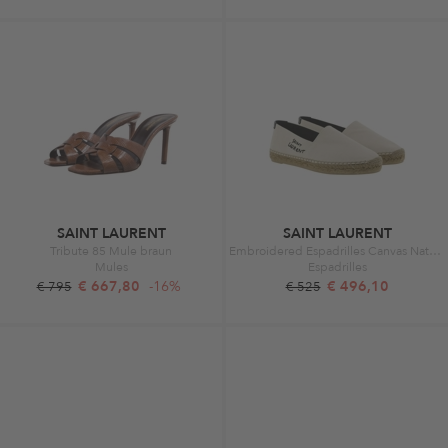
SAINT LAURENT
SAINT LAURENT
Tribute 85 Mule braun
Embroidered Espadrilles Canvas Natural Beige
Mules
Espadrilles
€ 667,80
-16%
€ 496,10
€ 795
€ 525