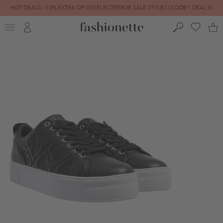
HOT DEALS: -10% EXTRA OP GESELECTEERDE SALE STYLES | CODE*: DEAL10
FINAL SALE | TOT -80% GEREDUCEERD