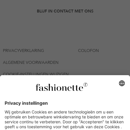
BLIJF IN CONTACT MET ONS
PRIVACYVERKLARING
COLOFON
ALGEMENE VOORWAARDEN
COOKIE-INSTELLINGEN WIJZIGEN
© 2026 - fashionette Plattform GmbH
*De kortingsbon is tot en met 12-08-2026 meerdere keren
inwisselbaar op alle artikelen op de pagina
fashionette.nl/selected-styles. De voorwaarden zoals vastgelegd in
artikel 9 van de algemene voorwaarden zijn van toepassing.
Bepaalde merken en artikelen kunnen uitgesloten zijn.