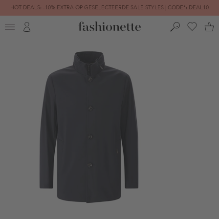
HOT DEALS: -10% EXTRA OP GESELECTEERDE SALE STYLES | CODE*: DEAL10
FINAL SALE | TOT -80% GEREDUCEERD