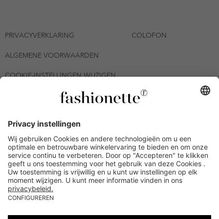
PRIVACYVERKLARING
COLOFON
ALGEMENE VOORWAARDEN
COOKIE-INSTELLINGEN WIJZIGEN
© 2026 - fashionette Plattform GmbH
*De kortingsbon is tot en met 12-08-2026 meerdere keren
inwisselbaar op alle artikelen op de pagina
fashionette.nl/selected-styles. De voorwaarden zoals vastgelegd in
artikel 9 van de algemene voorwaarden zijn van toepassing.
Bepaalde merken en artikelen kunnen uitgesloten zijn.
Kredietwaardigheid nodig. Alle prijzen inclusief btw en zonder
verzendkosten. De personen die genoemd of gepresenteerd zijn,
hebben geen van de aangeboden producten op de site
goedgekeurd of aanbevolen.