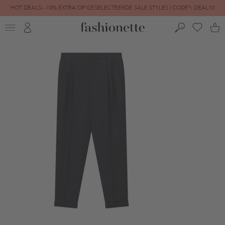
HOT DEALS: -10% EXTRA OP GESELECTEERDE SALE STYLES | CODE*: DEAL10
FINAL SALE | TOT -80% GEREDUCEERD