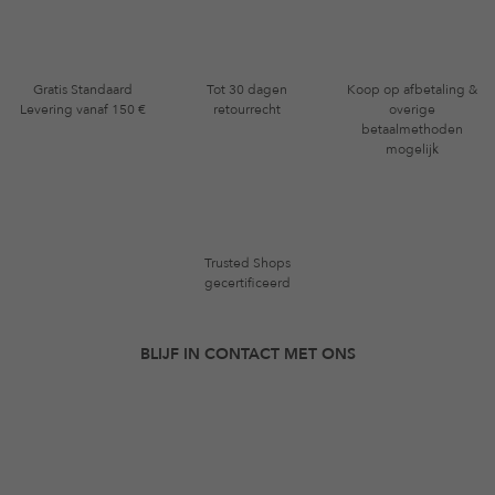
Gratis Standaard
Tot 30 dagen
Koop op afbetaling &
Levering vanaf 150 €
retourrecht
overige
betaalmethoden
mogelijk
Trusted Shops
gecertificeerd
BLIJF IN CONTACT MET ONS