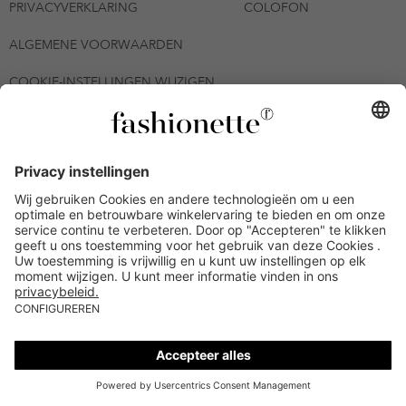
PRIVACYVERKLARING
COLOFON
ALGEMENE VOORWAARDEN
COOKIE-INSTELLINGEN WIJZIGEN
© 2026 - fashionette Plattform GmbH
*De kortingsbon is tot en met 12-08-2026 meerdere keren
inwisselbaar op alle artikelen op de pagina
fashionette.nl/selected-styles. De voorwaarden zoals vastgelegd in
artikel 9 van de algemene voorwaarden zijn van toepassing.
Bepaalde merken en artikelen kunnen uitgesloten zijn.
Kredietwaardigheid nodig. Alle prijzen inclusief btw en zonder
verzendkosten. De personen die genoemd of gepresenteerd zijn,
hebben geen van de aangeboden producten op de site
goedgekeurd of aanbevolen.