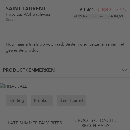
SAINT LAURENT
€ 882
-37%
€ 1.400
Hose aus Wolle schwarz
of 12 termijnen van elk
€ 84,53
Broek
Nog maar
artikels op voorraad. Bestel nu en verzeker je van het
gewenste product
PRODUCTKENMERKEN
Kleding
Broeken
Saint Laurent
GROOTS GEDACHT:
LATE SUMMER FAVORITES
BEACH BAGS