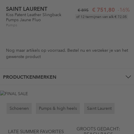
SAINT LAURENT
€ 751,80
-16%
€ 895
Kiss Patent Leather Slingback
of 12 termijnen van elk
€ 72,05
Pumps Jaune Fluo
Pumps
Nog maar
artikels op voorraad. Bestel nu en verzeker je van het
gewenste product
PRODUCTKENMERKEN
Schoenen
Pumps & high heels
Saint Laurent
GROOTS GEDACHT:
LATE SUMMER FAVORITES