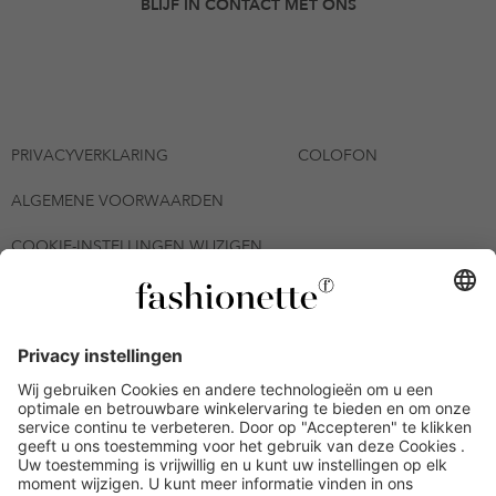
BLIJF IN CONTACT MET ONS
PRIVACYVERKLARING
COLOFON
ALGEMENE VOORWAARDEN
COOKIE-INSTELLINGEN WIJZIGEN
© 2026 - fashionette Plattform GmbH
*De kortingsbon is tot en met 12-08-2026 meerdere keren
inwisselbaar op alle artikelen op de pagina
fashionette.nl/selected-styles. De voorwaarden zoals vastgelegd in
artikel 9 van de algemene voorwaarden zijn van toepassing.
Bepaalde merken en artikelen kunnen uitgesloten zijn.
Kredietwaardigheid nodig. Alle prijzen inclusief btw en zonder