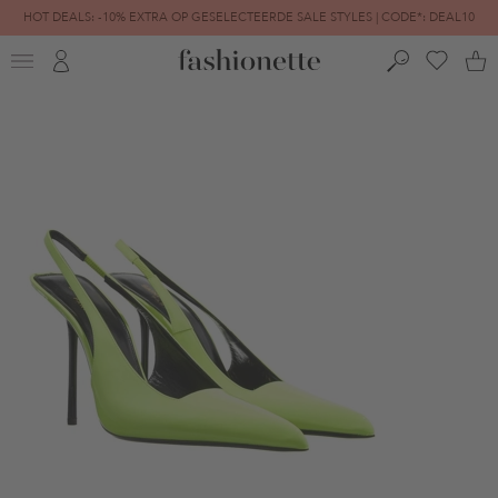
HOT DEALS: -10% EXTRA OP GESELECTEERDE SALE STYLES | CODE*: DEAL10
FINAL SALE | TOT -80% GEREDUCEERD