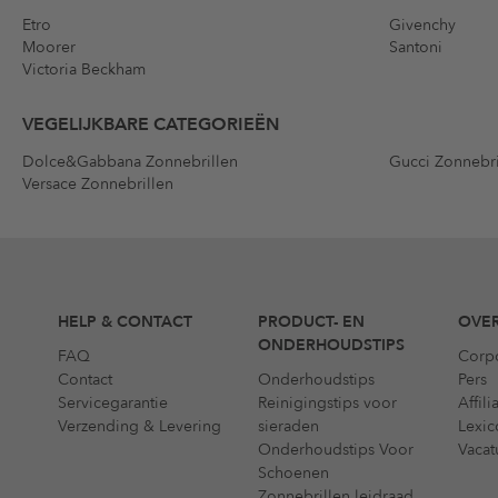
Etro
Givenchy
Moorer
Santoni
Victoria Beckham
VEGELIJKBARE CATEGORIEËN
Dolce&Gabbana Zonnebrillen
Gucci Zonnebri
Versace Zonnebrillen
HELP & CONTACT
PRODUCT- EN
OVER
ONDERHOUDSTIPS
FAQ
Corp
Contact
Onderhoudstips
Pers
Servicegarantie
Reinigingstips voor
Affil
Verzending & Levering
sieraden
Lexic
Onderhoudstips Voor
Vacat
Schoenen
Zonnebrillen leidraad