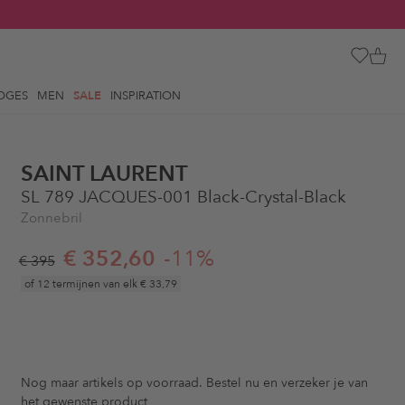
OGES
MEN
SALE
INSPIRATION
SAINT LAURENT
SL 789 JACQUES-001 Black-Crystal-Black
Zonnebril
€ 352,60
-11%
€ 395
of 12 termijnen van elk
€ 33,79
Nog maar
artikels op voorraad. Bestel nu en verzeker je van
het gewenste product