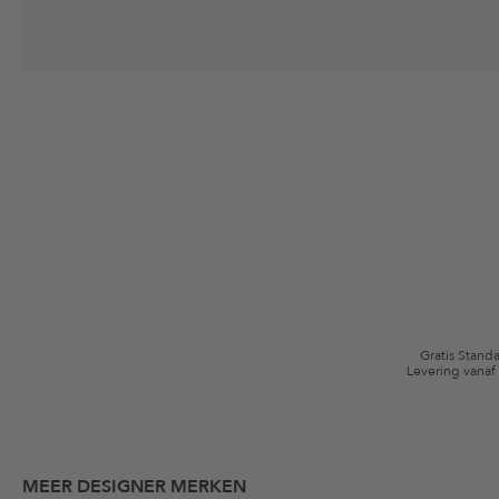
Jouw toestemming
Ik ga ermee akkoord dat The Platform Group AG mijn persoonlijke gege
winkelmandje. Deze e-mails kunnen aangepast zijn aan door mij gekochte
Waardebonvoorwaarden
*De kortingsbon is vanaf de registratie 60 dagen eenmalig geldig. Niet g
algemene voorwaarden zijn van toepassing.
Gratis Stand
Levering vanaf
MEER DESIGNER MERKEN