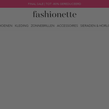
FINAL SALE | TOT -80% GEREDUCEERD
HOENEN
KLEDING
ZONNEBRILLEN
ACCESSOIRES
SIERADEN & HORL