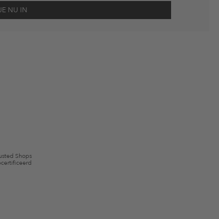
scherming
en me via e-mail herinnert aan niet bestelde artikelen in mijn
gebruik.
en kunnen zijn uitgesloten. De voorwaarden zoals vastgelegd in §9 van de
usted Shops
certificeerd