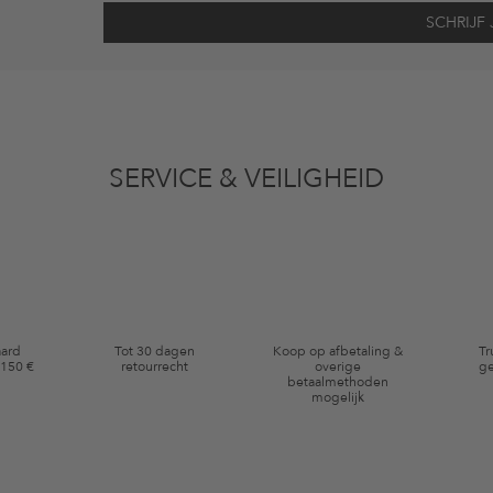
vens gebruikt voor reclamedoeleinden conform de bepalingen
inzakegegevensbe
 of bekeken artikelen. Ik kan deze toestemming altijd herroepen voor toekomstig 
SERVICE & VEILIGHEID
eldig op de categorie kleding en pre-loved artikelen. Bepaalde merken en artikel
aard
Tot 30 dagen
Koop op afbetaling &
Tr
 150 €
retourrecht
overige
ge
betaalmethoden
mogelijk