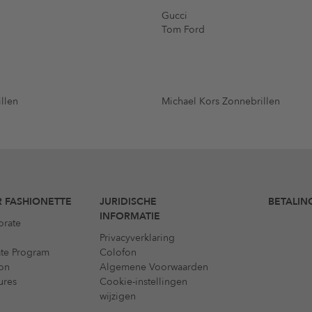
Gucci
Tom Ford
llen
Michael Kors Zonnebrillen
 FASHIONETTE
JURIDISCHE
BETALIN
INFORMATIE
orate
Privacyverklaring
iate Program
Colofon
on
Algemene Voorwaarden
ures
Cookie-instellingen
wijzigen